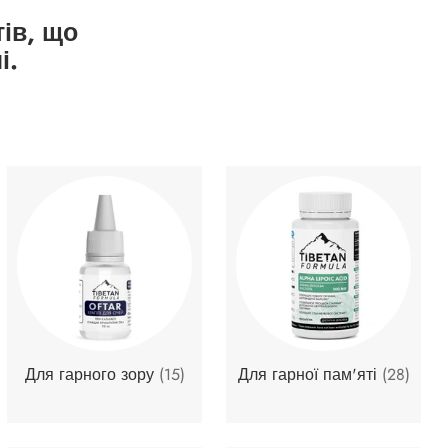
ів, що
і.
Для гарного зору
(15)
Для гарної пам'яті
(28)