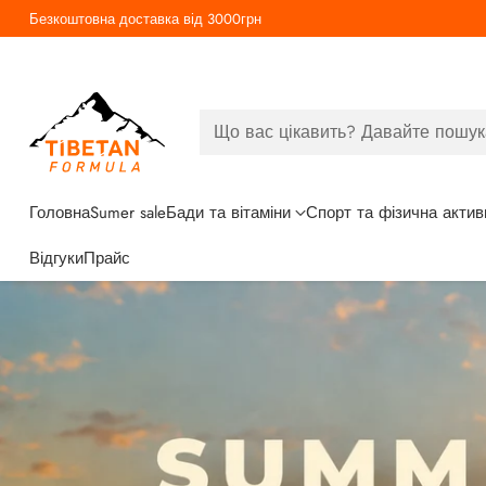
Зроблено в Україні. Від родини Дуйко
Що вас цікавить? Давайте пошук
Головна
Sumer sale
Бади та вітаміни
Спорт та фізична актив
Відгуки
Прайс