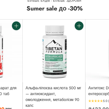
БІЛЬШЕ БАДІВ - БІЛЬШЕ ЗДОРОВЯ
Sumer sale до -30%
Кількість
Кількість
парат для
Альфа-ліпоєва кислота 500 мг
Антитокс 
0 таб
— антиоксидант,
ентеросорб
омолодження, метаболізм 90
5.0
капс
Звичайн
20
₴423.0