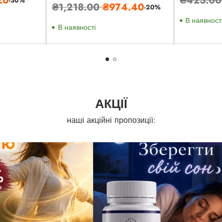
-30%
Звичайна
₴1,218.00
₴974.40
-20%
ціна
ціна
В наявност
В наявності
АКЦІЇ
наші акційні пропозиції: