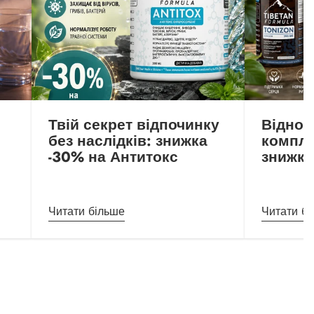
Твій секрет відпочинку
Віднов
без наслідків: знижка
компле
-30% на Антитокс
знижк
Читати більше
Читати б