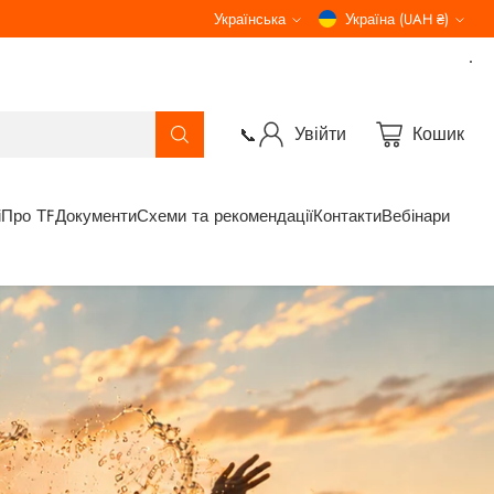
Українська
Україна (UAH ₴)
Мова
Валюта
Увійти
Кошик
📞
і
Про ТF
Документи
Схеми та рекомендації
Контакти
Вебінари