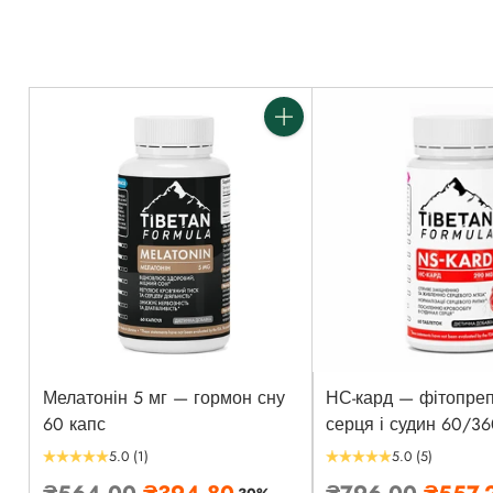
Кількість
Мелатонін 5 мг — гормон сну
НС-кард — фітопре
60 капс
серця і судин 60/36
5.0
(1)
5.0
(5)
Звичайна
Звичайна
₴564.00
₴394.80
₴796.00
₴557.