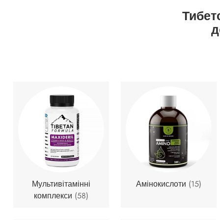
Тибет
д
Мультивітамінні
Амінокислоти
(15)
комплекси
(58)