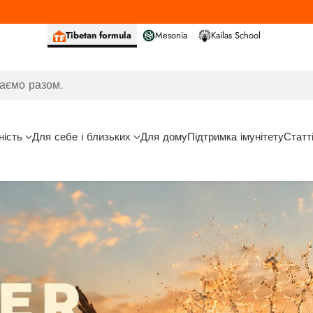
Tibetan formula
Mesonia
Kailas School
аємо разом.
ність
Для себе і близьких
Для дому
Підтримка імунітету
Статт