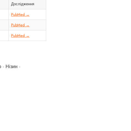
Дослідження
PubMed →
PubMed →
PubMed →
 · Нізин ·