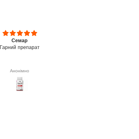
ий запах, всмоктується
Thank you
рою. Застосовую для
Thank you, this is a wonderfu
ажу опорно-рухового
product. Within 5 days, I sa
апарату. Відчуваю
noticeable reduction in hair los
щення. Дякую за Вашу
month later, my hair thickness 
Галина Сподарик
Любімова Ірина
роботу.
restored.
——
Дякую, це чудовий продукт
Протягом 5 днів я побачи
помітне зменшення випаді
волосся. Через місяць мо
звична густота волосся
відновилася.