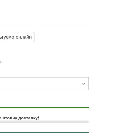
ьтуємо онлайн
ця
оштовну доставку!