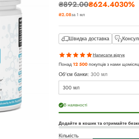
₴892.00
₴624.40
30%
Звичайна
₴2.08
за 1 мл
ціна
Швидка доставка
Консул
Написати відгук
Понад
12 500
покупців з нами щоміся
Об'єм банки:
300 мл
В наявності
Додайте в кошик та отримайте безк
Кількість