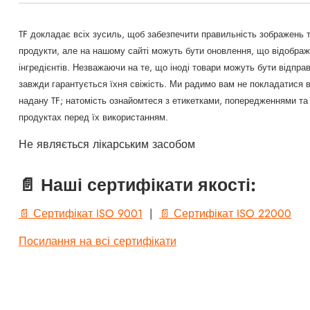
TF докладає всіх зусиль, щоб забезпечити правильність зображень т
продукти, але на нашому сайті можуть бути оновлення, що відображ
інгредієнтів. Незважаючи на те, що іноді товари можуть бути відправл
завжди гарантується їхня свіжість. Ми радимо вам не покладатися 
надану TF; натомість ознайомтеся з етикетками, попередженнями та 
продуктах перед їх використанням.
Не являється лікарським засобом
📄 Наші сертифікати якості:
📄 Сертифікат ISO 9001
|
📄 Сертифікат ISO 22000
Посилання на всі сертифікати