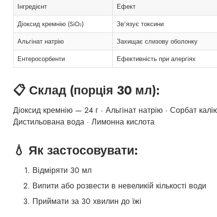
Інгредієнт
Ефект
Діоксид кремнію (SiO₂)
Зв'язує токсини
Альгінат натрію
Захищає слизову оболонку
Ентеросорбенти
Ефективність при алергіях
📋 Склад (порція 30 мл):
Діоксид кремнію — 24 г · Альгінат натрію · Сорбат калію
Дистильована вода · Лимонна кислота
💧 Як застосовувати:
Відміряти 30 мл
Випити або розвести в невеликій кількості води
Приймати за 30 хвилин до їжі