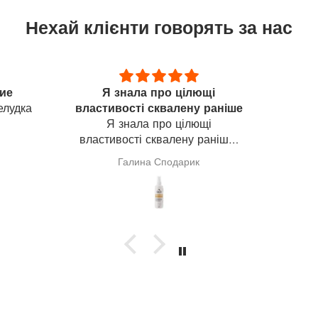
Нехай клієнти говорять за нас
щі
Семар
Приємн
 раніше
Гарний препарат
шкі
щі
мас
раніше,
адіюся,
покра
Анонімно
куванні
и). На
ворити