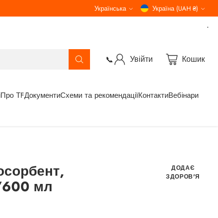
Українська
Україна (UAH ₴)
Мова
Валюта
Увійти
Кошик
📞
і
Про ТF
Документи
Схеми та рекомендації
Контакти
Вебінари
осорбент,
ДОДАЄ
ЗДОРОВ'Я
/600 мл