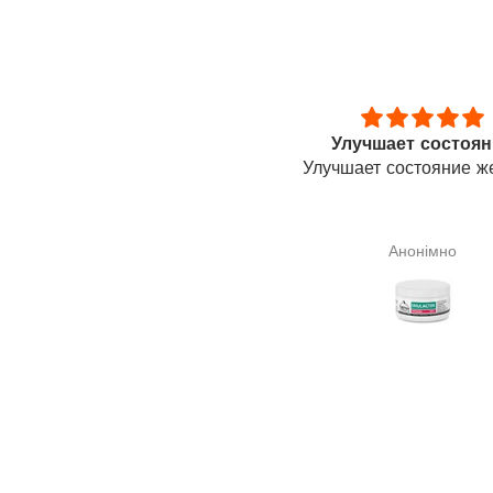
Улучшает состояние
Я знала про цілю
лучшает состояние желудка
властивості сквалену
Я знала про цілю
властивості сквалену 
тому його і замовила. Н
Анонімно
Галина Сподарик
що допоможе мені в лі
щитовидної залози(узл
разі про результат го
зарано.