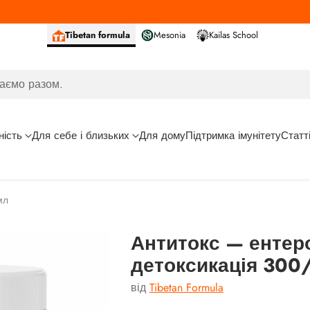
Tibetan formula
Mesonia
Kailas School
аємо разом.
ність
Для себе і близьких
Для дому
Підтримка імунітету
Статт
мл
Антитокс — ентер
детоксикація 300
від
Tibetan Formula