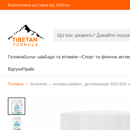
Безкоштовна доставка від 3000грн
Що вас цікавить? Давайте пошук
Головна
Sumer sale
Бади та вітаміни
Спорт та фізична актив
Відгуки
Прайс
Головна
Антитокс — ентеросорбент, детоксикація 300/600 