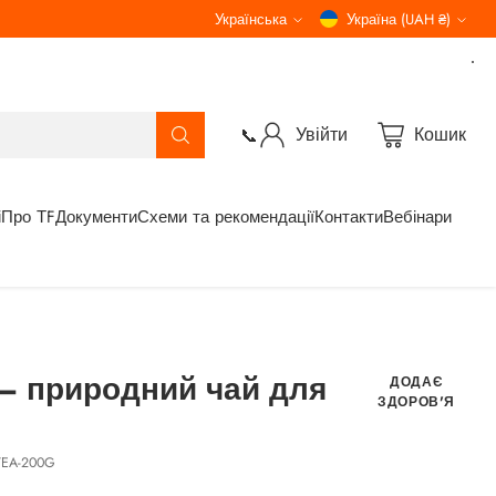
Українська
Україна (UAH ₴)
Мова
Валюта
Увійти
Кошик
📞
і
Про ТF
Документи
Схеми та рекомендації
Контакти
Вебінари
 — природний чай для
ДОДАЄ
ЗДОРОВ'Я
TEA-200G