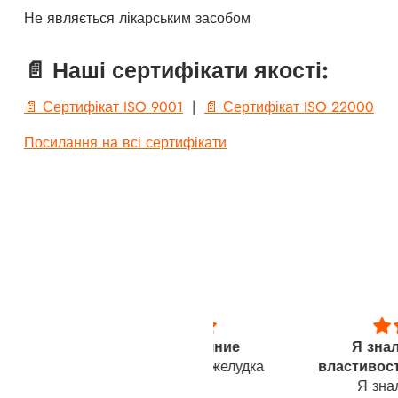
Не являється лікарським засобом
📄 Наші сертифікати якості:
📄 Сертифікат ISO 9001
|
📄 Сертифікат ISO 22000
Посилання на всі сертифікати
Улучшает состояние
Я знала про цілю
лучшает состояние желудка
властивості сквалену
Я знала про цілю