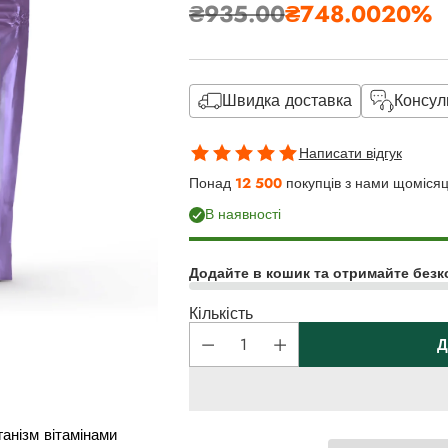
₴935.00
₴748.00
20%
Звичайна
ціна
Швидка доставка
Консул
Написати відгук
Понад
12 500
покупців з нами щоміся
В наявності
Додайте в кошик та отримайте безк
Кількість
Д
анізм вітамінами