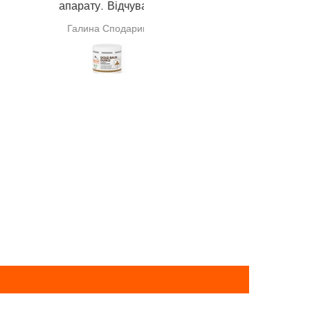
апарату. Відчуваю
noticeable reduction in hair los
щення. Дякую за Вашу
month later, my hair thickness 
Галина Сподарик
Любімова Ірина
роботу.
restored.
——
Дякую, це чудовий продукт
Протягом 5 днів я побачи
помітне зменшення випаді
волосся. Через місяць мо
звична густота волосся
відновилася.