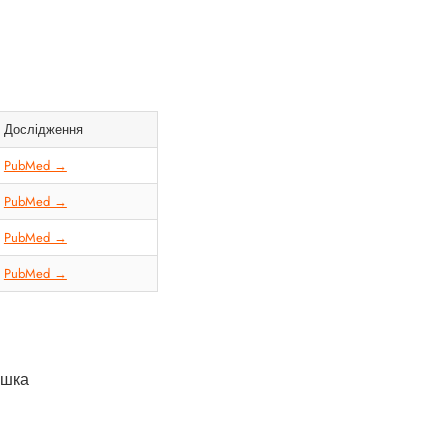
Дослідження
PubMed →
PubMed →
PubMed →
PubMed →
ашка