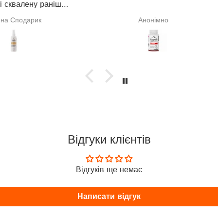
раніше,
адіюся,
покра
Анонімно
куванні
и). На
ворити
Відгуки клієнтів
Відгуків ще немає
Написати відгук