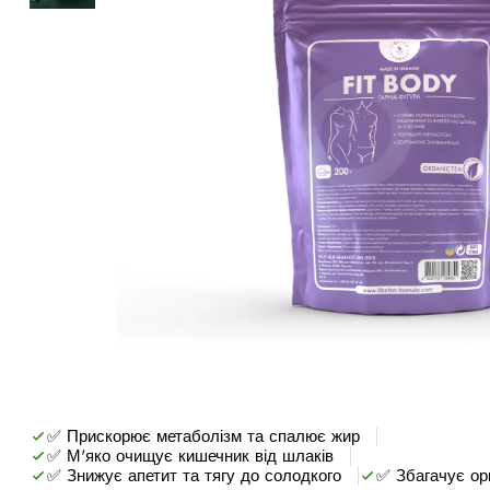
✅ Прискорює метаболізм та спалює жир
✅ М'яко очищує кишечник від шлаків
✅ Знижує апетит та тягу до солодкого
✅ Збагачує орг