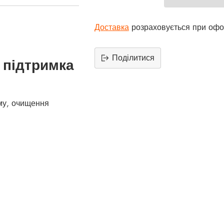
Доставка
розраховується при офо
Поділитися
 підтримка
Додати
продукт
до
му, очищення
вашего
кошика