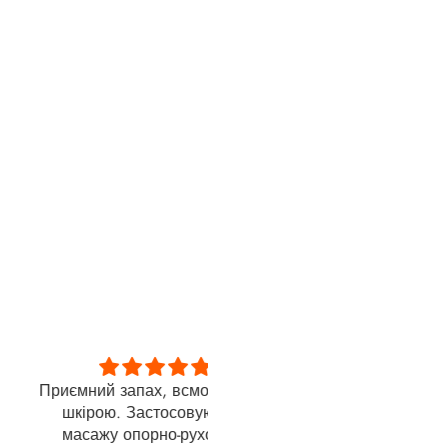
ий запах, всмоктується
Thank you
рою. Застосовую для
Thank you, this is a wonderfu
ажу опорно-рухового
product. Within 5 days, I sa