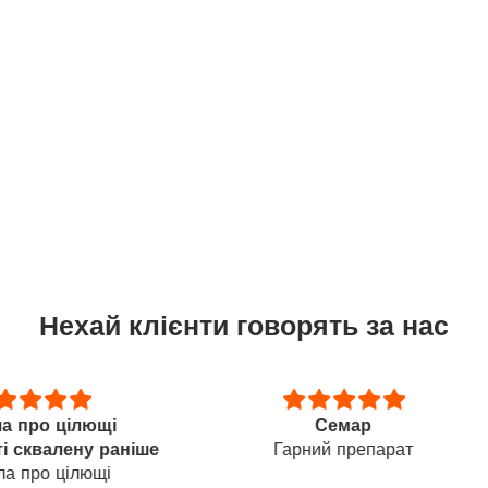
Нехай клієнти говорять за нас
щі
Семар
Приємн
 раніше
Гарний препарат
шкі
щі
мас