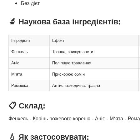
Без дієт
🔬 Наукова база інгредієнтів:
Інгредієнт
Ефект
Фенхель
Травна, знижує апетит
Аніс
Поліпшує травлення
М'ята
Прискорює обмін
Ромашка
Антиспазмодічна, травна
📋 Склад:
Фенхель · Корінь рожевого кореню · Аніс · М'ята · Ром
💧 Як застосовувати: