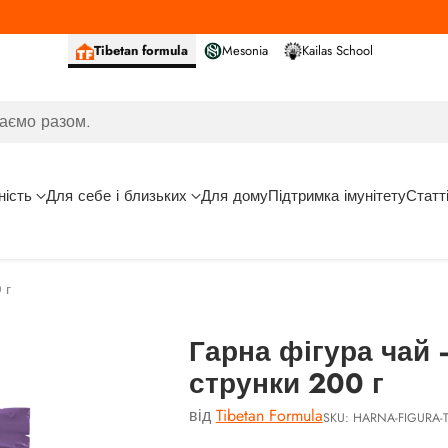
Tibetan formula
Mesonia
Kailas School
аємо разом.
ність
Для себе і близьких
Для дому
Підтримка імунітету
Статт
 г
Гарна фігура чай
струнки 200 г
від
Tibetan Formula
SKU: HARNA-FIGURA-