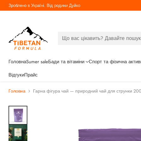
Безкоштовна доставка від 3000грн
Що вас цікавить? Давайте пошук
Головна
Sumer sale
Бади та вітаміни
Спорт та фізична актив
Відгуки
Прайс
Головна
Гарна фігура чай — природний чай для струнки 200