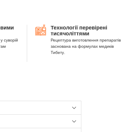
овими
Технології перевірені
тисячоліттями
у суворій
Рецептура виготовлення препаратів
там
заснована на формулах медиків
Тибету.