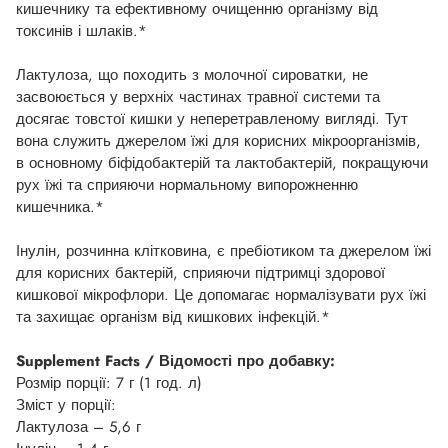
кишечнику та ефективному очищенню організму від
токсинів і шлаків.*
Лактулоза, що походить з молочної сироватки, не
засвоюється у верхніх частинах травної системи та
досягає товстої кишки у неперетравленому вигляді. Тут
вона служить джерелом їжі для корисних мікроорганізмів,
в основному біфідобактерій та лактобактерій, покращуючи
рух їжі та сприяючи нормальному випорожненню
кишечника.*
Інулін, розчинна клітковина, є пребіотиком та джерелом їжі
для корисних бактерій, сприяючи підтримці здорової
кишкової мікрофлори. Це допомагає нормалізувати рух їжі
та захищає організм від кишкових інфекцій.*
Supplement Facts / Відомості про добавку:
Розмір порції: 7 г (1 год. л)
Зміст у порції:
Лактулоза – 5,6 г