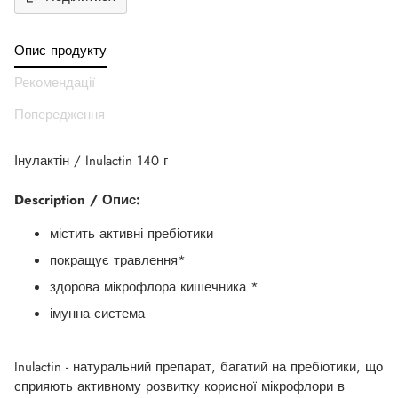
Додати
продукт
Опис продукту
до
вашего
Рекомендації
кошика
Попередження
Інулактін / Inulactin 140 г
Description / Опис:
містить активні пребіотики
покращує травлення*
здорова мікрофлора кишечника *
імунна система
Inulactin - натуральний препарат, багатий на пребіотики, що
сприяють активному розвитку корисної мікрофлори в