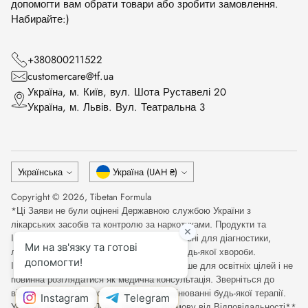
допомогти вам обрати товари або зробити замовлення.
Набирайте:)
+380800211522
customercare@tf.ua
Українa, м. Київ, вул. Шота Руставелі 20
Українa, м. Львів. Вул. Театральна 3
Мова
Валюта
Українська
Україна (UAH ₴)
Copyright © 2026,
Tibetan Formula
*Ці Заяви не були оцінені Державною службою України з
лікарських засобів та контролю за наркотиками. Продукти та
Інформація на цьому веб-сайті не призначені для діагностики,
лікування, вилікування або запобігання будь-якої хвороби.
Інформація на цьому сайті призначена лише для освітніх цілей і не
повинна розглядатися як медична консультація. Зверніться до
відповідного медичного фахівця при оцінюванні будь-якої терапії.
Уважно прочитайте Повну Медичну Відмову від Відповідальності**