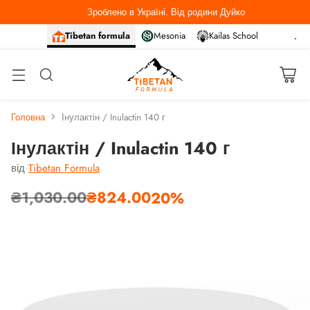
Зроблено в Україні. Від родини Дуйко
Tibetan formula
Mesonia
Kailas School
Головна
Інулактін / Inulactin 140 г
Інулактін / Inulactin 140 г
від
Tibetan Formula
₴1,030.00
₴824.00
20%
Звичайна
ціна