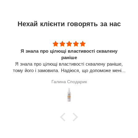
Нехай клієнти говорять за нас
Я знала про цілющі властивості сквалену
раніше
Я знала про цілющі властивості сквалену раніше,
тому його і замовила. Надіюся, що допоможе мені в
лікуванні щитовидної залози(узли). На разі про
Галина Сподарик
результат говорити зарано.