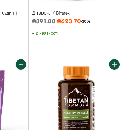
 судин і
Дітарекс / Ditarex
Звичайна
₴891.00
₴623.70
-30%
ціна
В наявності
Кількість
Кількість