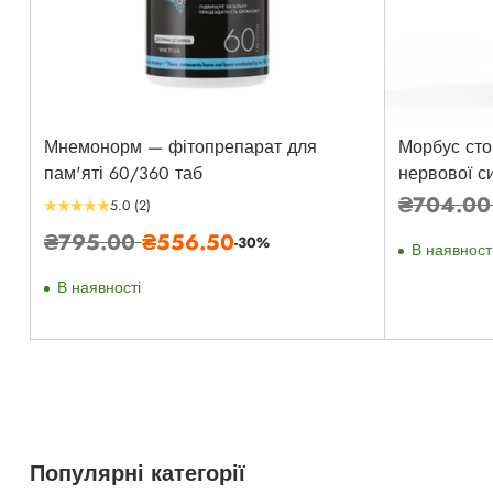
Мнемонорм — фітопрепарат для
Морбус сто
пам'яті 60/360 таб
нервової с
Звичайн
₴704.0
5.0
(2)
ціна
Звичайна
₴795.00
₴556.50
-30%
В наявност
ціна
В наявності
Популярні категорії