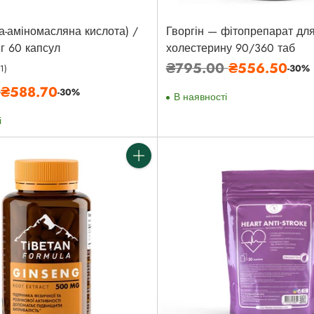
а-аміномасляна кислота) /
Гворгін — фітопрепарат для
г 60 капсул
холестерину 90/360 таб
Звичайна
₴795.00
₴556.50
-30%
(1)
ціна
а
0
₴588.70
-30%
В наявності
і
Кількість