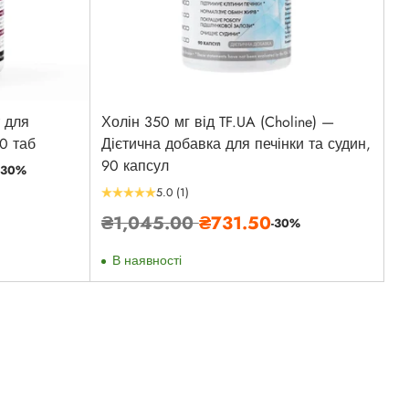
 для
Холін 350 мг від TF.UA (Choline) —
0 таб
Дієтична добавка для печінки та судин,
90 капсул
-30%
5.0
(1)
Звичайна
₴1,045.00
₴731.50
-30%
ціна
В наявності