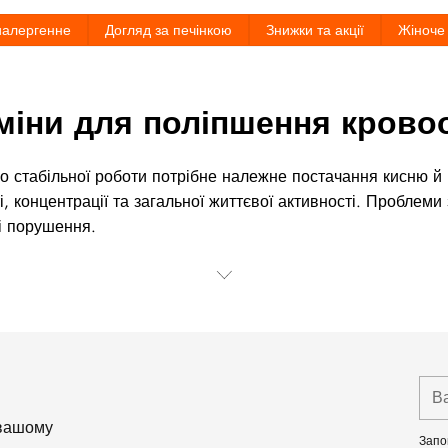
иалергенне
Догляд за печінкою
Знижки та акції
Жіноче
міни для поліпшення крово
о стабільної роботи потрібне належне постачання кисню й 
і, концентрації та загальної життєвої активності. Проблеми
ні порушення.
Ва
emai
 вашому
Запо