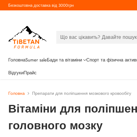
Безкоштовна доставка від 3000грн
Що вас цікавить? Давайте пошук
Головна
Sumer sale
Бади та вітаміни
Спорт та фізична актив
Відгуки
Прайс
Головна
Препарати для поліпшення мозкового кровообігу
Вітаміни для поліпшен
головного мозку