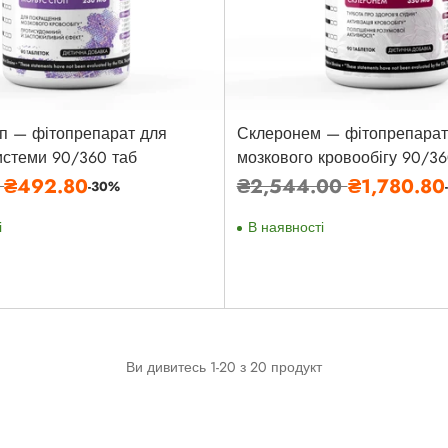
п — фітопрепарат для
Склеронем — фітопрепарат
истеми 90/360 таб
мозкового кровообігу 90/36
а
Звичайна
0
₴492.80
₴2,544.00
₴1,780.80
-30%
ціна
і
В наявності
Ви дивитесь 1-20 з 20 продукт