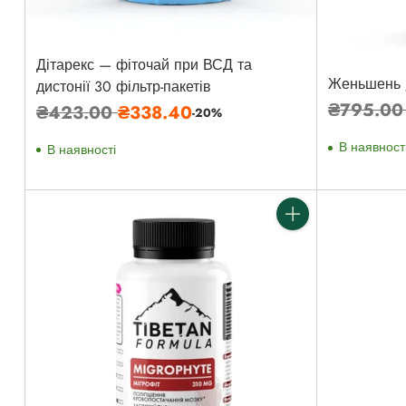
Дітарекс — фіточай при ВСД та
Женьшень /
дистонії 30 фільтр-пакетів
Звичайн
₴795.0
Звичайна
₴423.00
₴338.40
-20%
ціна
ціна
В наявност
В наявності
Кількість