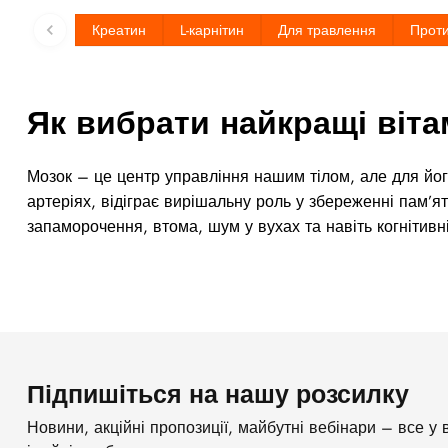
Креатин
L-карнітин
Для травлення
Прот
Як вибрати найкращі віта
Мозок – це центр управління нашим тілом, але для йог
артеріях, відіграє вирішальну роль у збереженні пам’ят
запаморочення, втома, шум у вухах та навіть когнітив
Підпишіться на нашу розсилку
Новини, акційні пропозиції, майбутні вебінари – все у