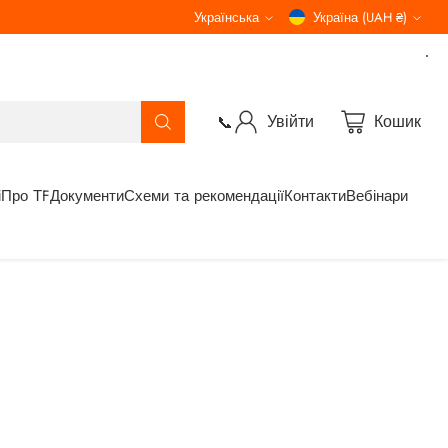
Українська
Україна (UAH ₴)
Мова
Валюта
Увійти
Кошик
📞
і
Про ТF
Документи
Схеми та рекомендації
Контакти
Вебінари