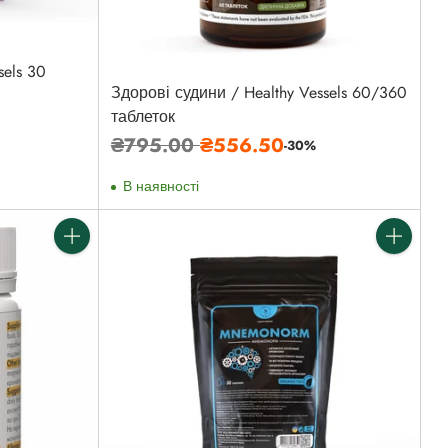
sels 30
Здорові судини / Healthy Vessels 60/360
таблеток
Звичайна
₴795.00
₴556.50
-30%
ціна
В наявності
Кількість
Кількість