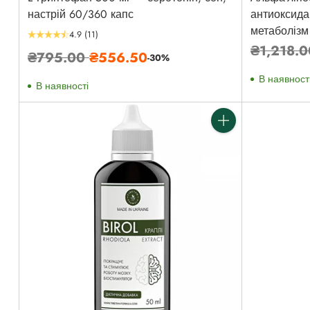
настрій 60/360 капс
антиоксида
метаболізм
4.9
(11)
Звичайн
₴1,218.
Звичайна
₴795.00
₴556.50
-30%
ціна
ціна
В наявност
В наявності
Кількість