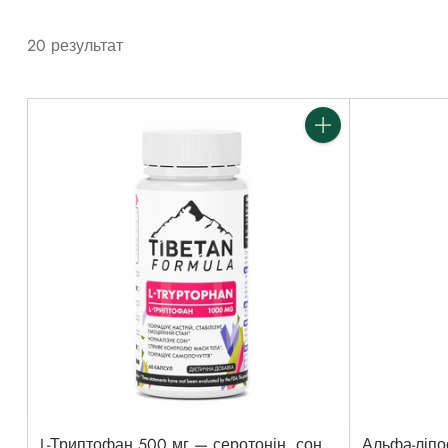
20 результат
Кількість
L-Триптофан 500 мг — серотонін, сон,
Альфа-ліпо