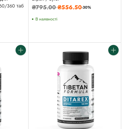
 60/360 таб
Звичайна
₴795.00
₴556.50
-30%
ціна
В наявності
Кількість
Кількість