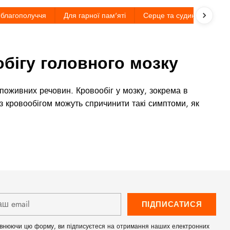
 благополуччя
Для гарної пам'яті
Серце та судини
Дет
обігу головного мозку
поживних речовин. Кровообіг у мозку, зокрема в
 з кровообігом можуть спричинити такі симптоми, як
ш
ПІДПИСАТИСЯ
l
внюючи цю форму, ви підписуєтеся на отримання наших електронних