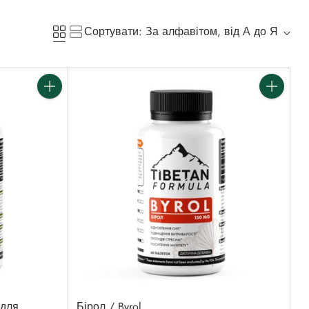
Сортувати: За алфавітом, від А до Я
Кількість
Кількість
 для
Бірол / Byrol