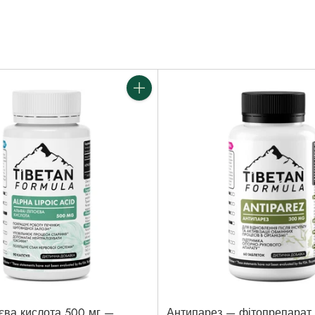
Кількість
єва кислота 500 мг —
Антипарез — фітопрепарат