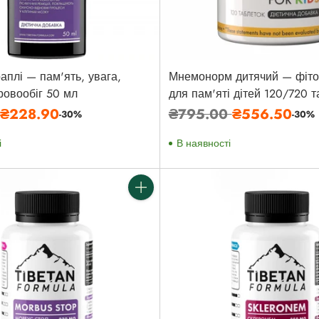
аплі — пам'ять, увага,
Мнемонорм дитячий — фіто
ровообіг 50 мл
для пам'яті дітей 120/720 т
а
Звичайна
0
₴228.90
₴795.00
₴556.50
-30%
-30%
ціна
і
В наявності
Кількість