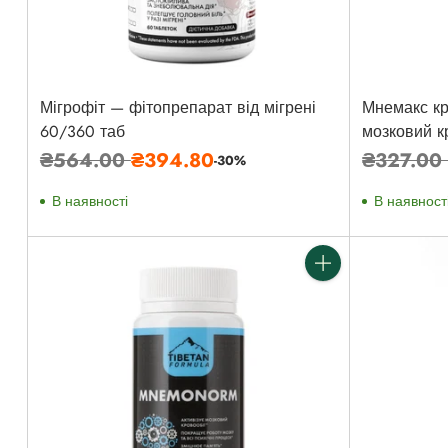
Мігрофіт — фітопрепарат від мігрені
Мнемакс кр
60/360 таб
мозковий к
Звичайна
Звичайн
₴564.00
₴394.80
₴327.0
-30%
ціна
ціна
В наявності
В наявност
Кількість