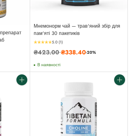
Мнемонорм чай — трав'яний збір для
препарат
пам'яті 30 пакетиків
аб
5.0
(1)
Звичайна
₴423.00
₴338.40
-20%
ціна
В наявності
Кількість
Кількість