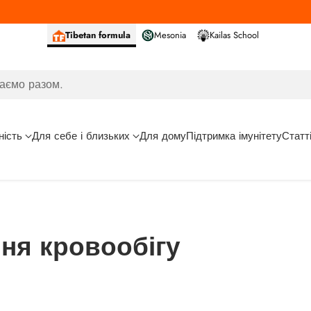
Tibetan formula
Mesonia
Kailas School
аємо разом.
ність
Для себе і близьких
Для дому
Підтримка імунітету
Статт
ня кровообігу