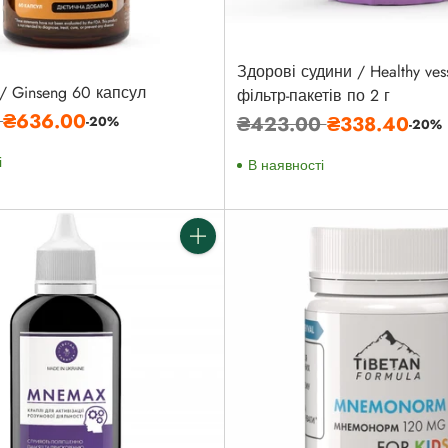
Здорові судини / Healthy ves
 Ginseng 60 капсул
фільтр-пакетів по 2 г
а
0
₴636.00
Звичайна
₴423.00
₴338.40
-20%
-20%
ціна
і
В наявності
Кількість