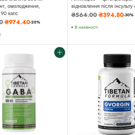
нт, омолодження,
відновлення після інсульту
 90 капс
Звичайна
₴564.00
₴394.80
-30%
а
00
₴974.40
ціна
-20%
В наявності
і
Кількість