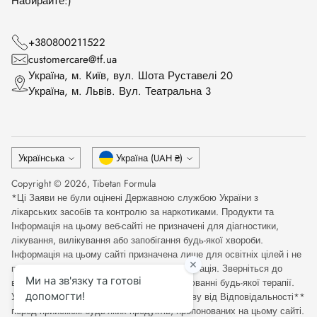
Набирайте:)
+380800211522
customercare@tf.ua
Українa, м. Київ, вул. Шота Руставелі 20
Українa, м. Львів. Вул. Театральна 3
Мова
Валюта
Українська
Україна (UAH ₴)
Copyright © 2026,
Tibetan Formula
*Ці Заяви не були оцінені Державною службою України з
лікарських засобів та контролю за наркотиками. Продукти та
Інформація на цьому веб-сайті не призначені для діагностики,
лікування, вилікування або запобігання будь-якої хвороби.
Інформація на цьому сайті призначена лише для освітніх цілей і не
повинна розглядатися як медична консультація. Зверніться до
відповідного медичного фахівця при оцінюванні будь-якої терапії.
Уважно прочитайте Повну Медичну Відмову від Відповідальності**
перед прийомом будь-яких продуктів, пропонованих на цьому сайті.