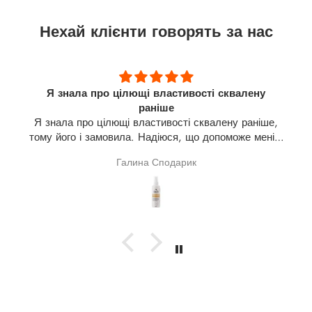
Нехай клієнти говорять за нас
Я знала про цілющі властивості сквалену
раніше
Я знала про цілющі властивості сквалену раніше,
тому його і замовила. Надіюся, що допоможе мені в
лікуванні щитовидної залози(узли). На разі про
Галина Сподарик
результат говорити зарано.