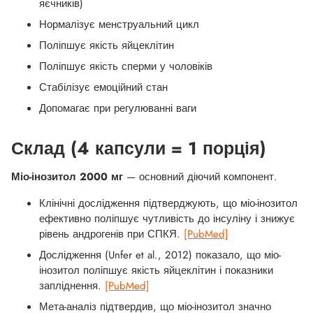
яєчників)
Нормалізує менструальний цикл
Поліпшує якість яйцеклітин
Поліпшує якість сперми у чоловіків
Стабілізує емоційний стан
Допомагає при регулюванні ваги
Склад (4 капсули = 1 порція)
Міо-інозитол 2000 мг
— основний діючий компонент.
Клінічні дослідження підтверджують, що міо-інозитол
ефективно поліпшує чутливість до інсуліну і знижує
рівень андрогенів при СПКЯ.
[PubMed]
Дослідження (Unfer et al., 2012) показало, що міо-
інозитол поліпшує якість яйцеклітин і показники
запліднення.
[PubMed]
Мета-аналіз підтвердив, що міо-інозитол значно