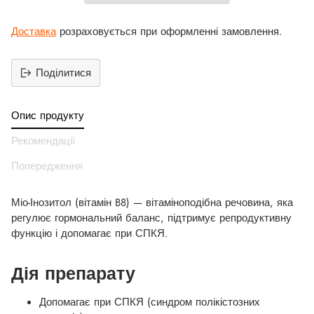
Доставка
розраховується при оформленні замовлення.
Поділитися
Додати
продукт
Опис продукту
до
вашего
Рекомендації
кошика
Попередження
Міо-Інозитол (вітамін B8) — вітаміноподібна речовина, яка
регулює гормональний баланс, підтримує репродуктивну
функцію і допомагає при СПКЯ.
Дія препарату
Допомагає при СПКЯ (синдром полікістозних