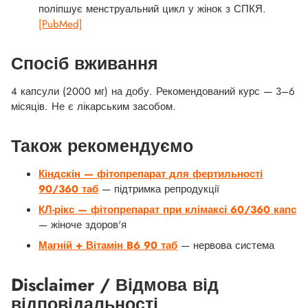
поліпшує менструальний цикл у жінок з СПКЯ.
[PubMed]
Спосіб вживання
4 капсули (2000 мг) на добу. Рекомендований курс — 3–6
місяців. Не є лікарським засобом.
Також рекомендуємо
Кіндскін — фітопрепарат для фертильності
90/360 таб
— підтримка репродукції
КЛ-рікс — фітопрепарат при клімаксі 60/360 капс
— жіноче здоров'я
Магній + Вітамін B6 90 таб
— нервова система
Disclaimer / Відмова від
відповідальності