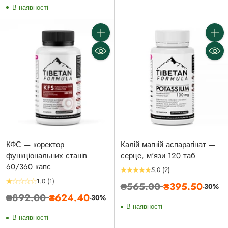
В наявності
Кількість
Кількі
КФС — коректор
Калій магній аспарагінат —
функціональних станів
серце, м'язи 120 таб
60/360 капс
5.0
(2)
1.0
(1)
Звичайна
₴565.00
₴395.50
-30%
Звичайна
₴892.00
₴624.40
-30%
ціна
В наявності
ціна
В наявності