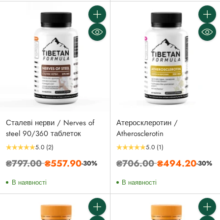
Кількість
Кількі
Сталеві нерви / Nerves of
Атеросклеротин /
steel 90/360 таблеток
Atherosclerotin
5.0
(2)
5.0
(1)
Звичайна
Звичайна
₴797.00
₴557.90
₴706.00
₴494.20
-30%
-30%
ціна
ціна
В наявності
В наявності
Кількість
Кількі