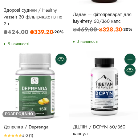
Здорові судини / Healthy
Ладан — фітопрепарат для
vessels 30 фільтр-пакетів по
імунітету 60/360 капс
2 г
Звичайна
₴469.00
₴328.30
-30%
Звичайна
₴424.00
₴339.20
-20%
ціна
ціна
В наявності
В наявності
Кількі
РОЗПРОДАНО
Депренга / Deprenga
ДЦПІН / DCPYN 60/360
капсул
5.0
(1)