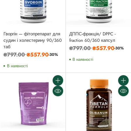
Гворгін — фітопрепарат для
ДППС-фракція/ DPPC -
судин і холестерину 90/360
fraction 60/360 капсул
таб
Звичайна
₴797.00
₴557.90
-30%
Звичайна
₴797.00
₴557.90
-30%
ціна
В наявності
ціна
В наявності
Кількість
Кількі