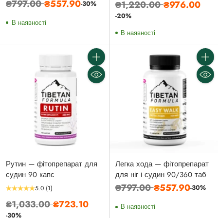
Звичайна
₴797.00
₴557.90
Звичайна
₴1,220.00
₴976.00
-30%
ціна
ціна
-20%
В наявності
В наявності
Кількість
Кількі
Рутин — фітопрепарат для
Легка хода — фітопрепарат
судин 90 капс
для ніг і судин 90/360 таб
Звичайна
₴797.00
₴557.90
-30%
5.0
(1)
ціна
Звичайна
₴1,033.00
₴723.10
В наявності
ціна
-30%