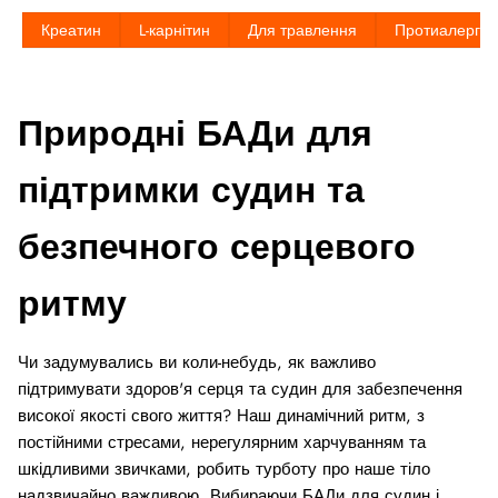
Креатин
L-карнітин
Для травлення
Протиалерге
Природні БАДи для
підтримки судин та
безпечного серцевого
ритму
Чи задумувались ви коли-небудь, як важливо
підтримувати здоров'я серця та судин для забезпечення
високої якості свого життя? Наш динамічний ритм, з
постійними стресами, нерегулярним харчуванням та
шкідливими звичками, робить турботу про наше тіло
надзвичайно важливою. Вибираючи БАДи для судин і