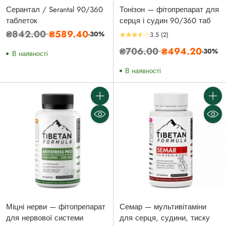
Серантал / Serantal 90/360
Тонізон — фітопрепарат для
таблеток
серця і судин 90/360 таб
Звичайна
₴842.00
₴589.40
-30%
3.5
(2)
ціна
Звичайна
₴706.00
₴494.20
-30%
В наявності
ціна
В наявності
Кількість
Кількі
Міцні нерви — фітопрепарат
Семар — мультивітаміни
для нервової системи
для серця, судини, тиску