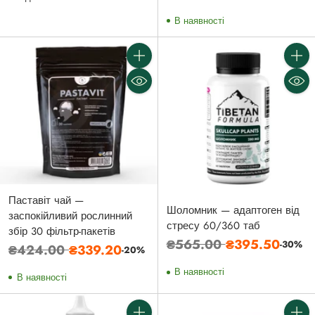
ціна
В наявності
Кількість
Кількі
Паставіт чай —
Шоломник — адаптоген від
заспокійливий рослинний
стресу 60/360 таб
збір 30 фільтр-пакетів
Звичайна
₴565.00
₴395.50
-30%
Звичайна
₴424.00
₴339.20
-20%
ціна
ціна
В наявності
В наявності