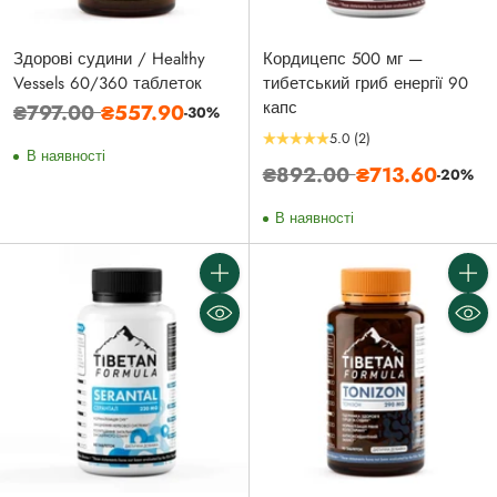
Здорові судини / Healthy
Кордицепс 500 мг —
Vessels 60/360 таблеток
тибетський гриб енергії 90
капс
Звичайна
₴797.00
₴557.90
-30%
ціна
5.0
(2)
В наявності
Звичайна
₴892.00
₴713.60
-20%
ціна
В наявності
Кількість
Кількі