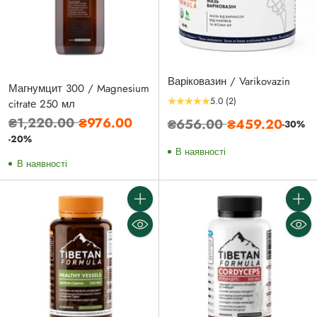
Варіковазин / Varikovazin
Магнумцит 300 / Magnesium
5.0
(2)
citratе 250 мл
Звичайна
₴1,220.00
₴976.00
Звичайна
₴656.00
₴459.20
-30%
ціна
-20%
ціна
В наявності
В наявності
Кількість
Кількі