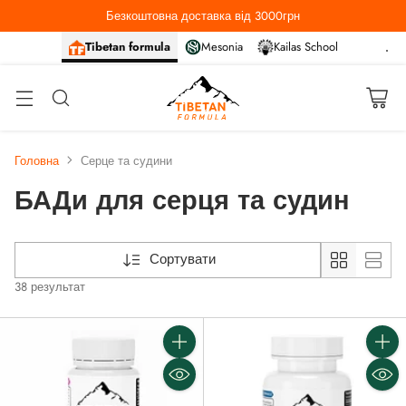
Безкоштовна доставка від 3000грн
Tibetan formula
Mesonia
Kailas School
Головна
Серце та судини
БАДи для серця та судин
Сортувати
38 результат
Кількість
Кількі