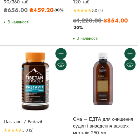
90/360 таб
120 таб
Звичайна
₴656.00
₴459.20
-30%
5.0
(4)
ціна
Звичайна
₴1,220.00
₴854.00
В наявності
ціна
-30%
В наявності
Кількість
Кількі
Єма — ЕДТА для очищення
Паставіт / Pastavit
судин і виведення важких
5.0
(2)
металів 250 мл