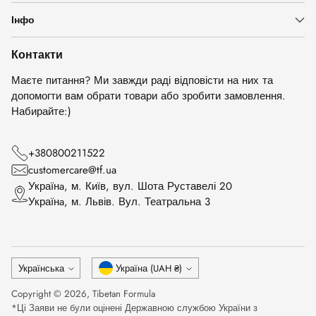
Інфо
Контакти
Маєте питання? Ми завжди раді відповісти на них та
допомогти вам обрати товари або зробити замовлення.
Набирайте:)
+380800211522
customercare@tf.ua
Українa, м. Київ, вул. Шота Руставелі 20
Українa, м. Львів. Вул. Театральна 3
Мова
Валюта
Українська
Україна (UAH ₴)
Copyright © 2026,
Tibetan Formula
*Ці Заяви не були оцінені Державною службою України з