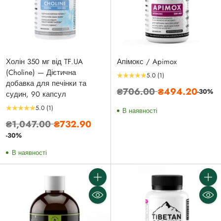
Холін 350 мг від TF.UA
Апімокс / Apimox
(Choline) — Дієтична
5.0
(1)
добавка для печінки та
Звичайна
₴706.00
₴494.20
-30%
судин, 90 капсул
ціна
5.0
(1)
В наявності
Звичайна
₴1,047.00
₴732.90
ціна
-30%
В наявності
Кількість
Кількі