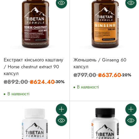
Екстракт кінського каштану
Женьшень / Ginseng 60
/ Horse chestnut extract 90
капсул
капсул
Звичайна
₴797.00
₴637.60
-20%
Звичайна
₴892.00
₴624.40
-30%
ціна
В наявності
ціна
В наявності
Кількість
Кількі