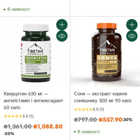
В наявності
Кількість
Кількі
Кверцетин 650 мг —
Соня — екстракт кореня
антигістамін і антиоксидант
соняшнику 500 мг 90 капс
60 капс
5.0
(1)
5.0
(1)
Звичайна
₴797.00
₴557.90
-30%
Звичайна
₴1,361.00
₴1,088.80
ціна
В наявності
ціна
-20%