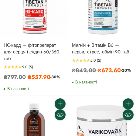
НС-кард — фітопрепарат
Магній + Вітамін В6 —
для серця і судин 60/360
нерви, стрес, обмін 90 таб
таб
5.0
(2)
5.0
(5)
Звичайна
₴842.00
₴673.60
-20%
Звичайна
₴797.00
₴557.90
-30%
ціна
В наявності
ціна
В наявності
Кількість
Кількі