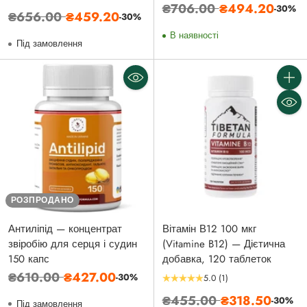
Звичайна
₴706.00
₴494.20
-30%
Звичайна
₴656.00
₴459.20
-30%
ціна
ціна
В наявності
Під замовлення
Кількі
РОЗПРОДАНО
Антиліпід — концентрат
Вітамін В12 100 мкг
звіробію для серця і судин
(Vitamine B12) — Дієтична
150 капс
добавка, 120 таблеток
Звичайна
₴610.00
₴427.00
-30%
5.0
(1)
ціна
Звичайна
₴455.00
₴318.50
-30%
Під замовлення