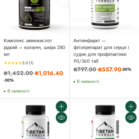
Комплекс амінокислот
Антиінфаркт —
рідкий — колаген, шкіра 280
фітопрепарат для серця і
мл
судин для профілактики
90/360 таб
5.0
(1)
Звичайна
₴797.00
₴557.90
-30%
Звичайна
₴1,452.00
₴1,016.40
ціна
ціна
-30%
В наявності
В наявності
Кількість
Кількі