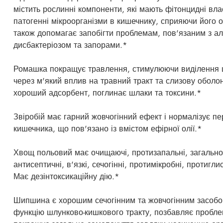
містить рослинні компоненти, які мають фітонцидні влас
патогенні мікроорганізми в кишечнику, сприяючи його 
також допомагає запобігти проблемам, пов'язаним з ал
дисбактеріозом та запорами.*
Ромашка покращує травлення, стимулюючи виділення 
через м'який вплив на травний тракт та слизову оболо
хороший адсорбент, поглинає шлаки та токсини.*
Звіробій має гарний жовчогінний ефект і нормалізує пе
кишечника, що пов'язано із вмістом ефірної олії.*
Хвощ польовий має очищаючі, протизапальні, загально
антисептичні, в'язкі, сечогінні, протимікробні, протигли
Має дезінтоксикаційну дію.*
Шипшина є хорошим сечогінним та жовчогінним засобо
функцію шлунково-кишкового тракту, позбавляє пробле