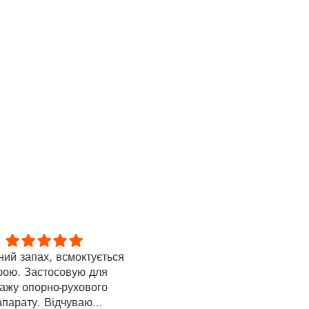
ий запах, всмоктується
Thank you
рою. Застосовую для
Thank you, this is a wonderfu
ажу опорно-рухового
product. Within 5 days, I sa
апарату. Відчуваю
noticeable reduction in hair los