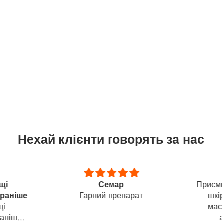
Нехай клієнти говорять за нас
щі
Семар
Приємн
 раніше
Гарний препарат
шкі
щі
мас
раніше,