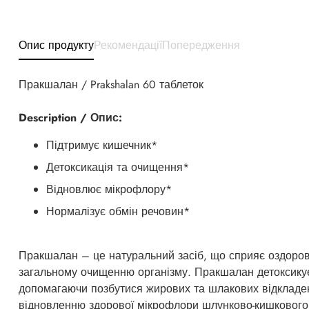
Опис продукту
Рекомендації
Попередження
Пракшалан / Prakshalan 60 таблеток
Description / Опис:
Підтримує кишечник*
Детоксикація та очищення*
Відновлює мікрофлору*
Нормалізує обмін речовин*
Пракшалан – це натуральний засіб, що сприяє оздоро
загальному очищенню організму. Пракшалан детоксикує
допомагаючи позбутися жирових та шлакових відкладен
відновленню здорової мікрофлори шлунково-кишкового