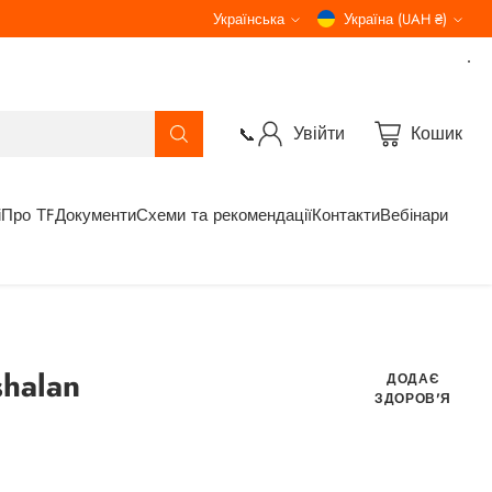
Українська
Україна (UAH ₴)
Мова
Валюта
Увійти
Кошик
📞
і
Про ТF
Документи
Схеми та рекомендації
Контакти
Вебінари
halan
ДОДАЄ
ЗДОРОВ'Я