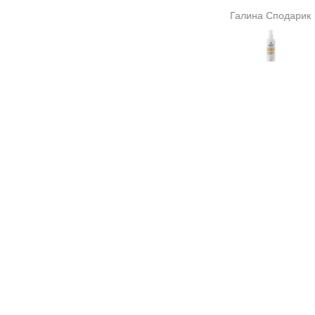
тому його і замовила. Н
Анонімно
Галина Сподарик
що допоможе мені в лі
щитовидної залози(узл
разі про результат го
зарано.