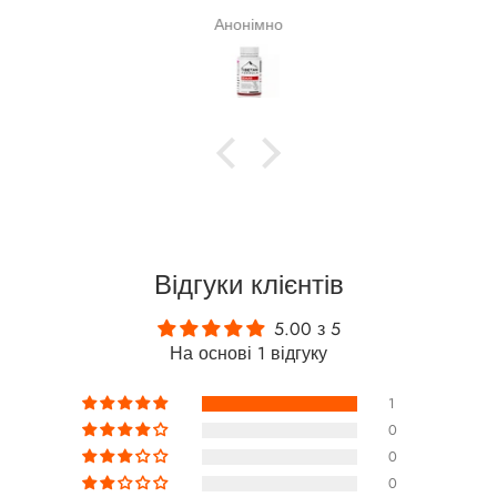
адіюся,
покра
Анонімно
куванні
и). На
ворити
Відгуки клієнтів
5.00 з 5
На основі 1 відгуку
1
0
0
0