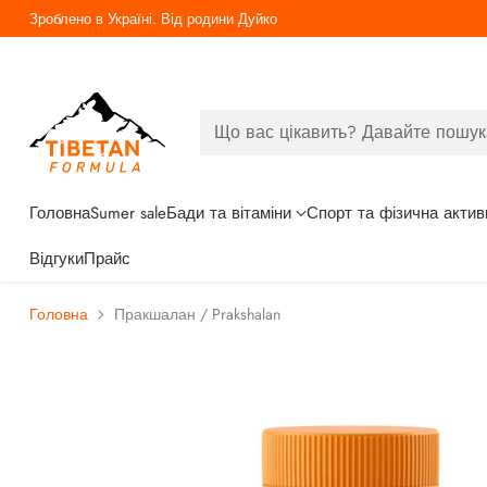
Безкоштовна доставка від 3000грн
Що вас цікавить? Давайте пошук
Головна
Sumer sale
Бади та вітаміни
Спорт та фізична актив
Відгуки
Прайс
Головна
Пракшалан / Prakshalan