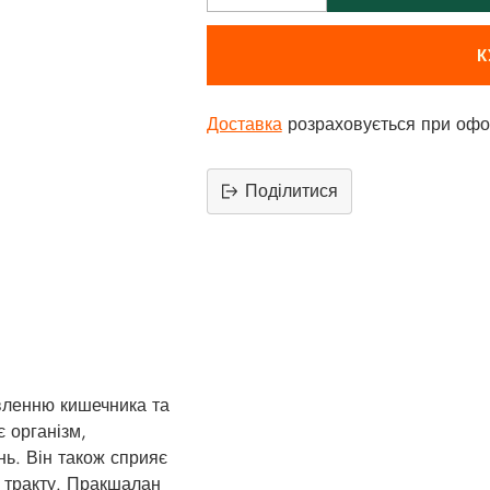
К
Доставка
розраховується при офо
Поділитися
Додати
продукт
до
вашего
кошика
вленню кишечника та
 організм,
ь. Він також сприяє
 тракту. Пракшалан