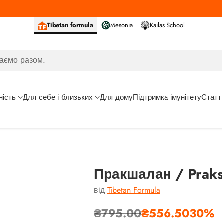
Tibetan formula
Mesonia
Kailas School
аємо разом.
ність
Для себе і близьких
Для дому
Підтримка імунітету
Статт
Пракшалан / Praks
від
Tibetan Formula
₴795.00
₴556.50
30%
Звичайна