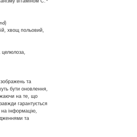
анізму вітаміном С.*
nd)
бій, хвощ польовий,
а целюлоза,
 зображень та
жуть бути оновлення,
ажаючи на те, що
 завжди гарантується
 на інформацію,
едженнями та
.