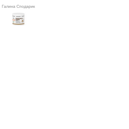
щення. Дякую за Вашу
month later, my hair thickness 
Галина Сподарик
Любімова Ірина
роботу.
restored.
——
Дякую, це чудовий продукт
Протягом 5 днів я побачи
помітне зменшення випаді
волосся. Через місяць мо
звична густота волосся
відновилася.