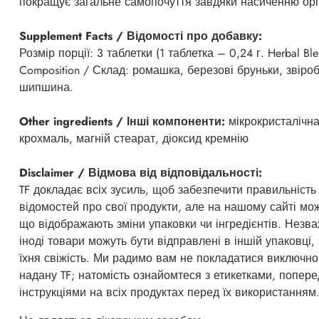
покращує загальне самопочуття завдяки насиченню орг
Supplement Facts / Відомості про добавку:
Розмір порції: 3 таблетки (1 таблетка – 0,24 г. Herbal Ble
Composition / Склад: ромашка, березові бруньки, звіро
шипшина.
Other ingredients / Інші компоненти:
мікрокристалічн
крохмаль, магній стеарат, діоксид кремнію
Disclaimer / Відмова від відповідальності:
TF докладає всіх зусиль, щоб забезпечити правильність
відомостей про свої продукти, але на нашому сайті мо
що відображають зміни упаковки чи інгредієнтів. Незв
іноді товари можуть бути відправлені в іншій упаковці,
їхня свіжість. Ми радимо вам не покладатися виключно
надану TF; натомість ознайомтеся з етикетками, попер
інструкціями на всіх продуктах перед їх використанням