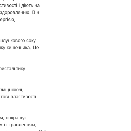
тивості і діють на
оздоровленню. Він
ергією,
шлункового соку
нку кишечника. Це
ристальтику
зміцнюючі,
стові властивості.
м, покращує
м із травленням;