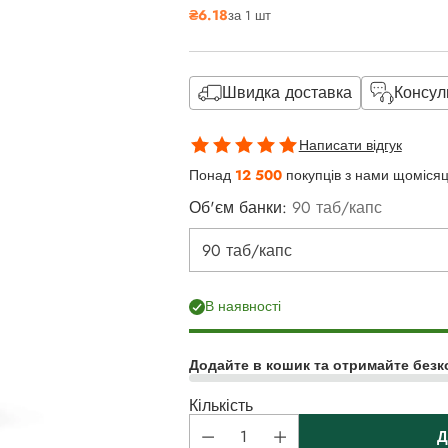
₴6.18
за 1 шт
ціна
Швидка доставка
Консул
Написати відгук
Понад
12 500
покупців з нами щоміся
Об'єм банки:
90 таб/капс
В наявності
Додайте в кошик та отримайте безк
Кількість
Д