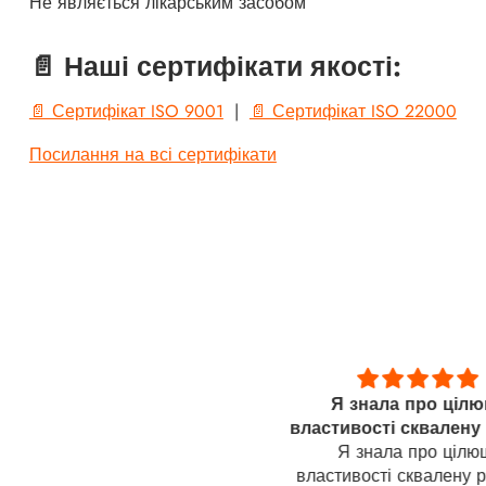
Не являється лікарським засобом
📄 Наші сертифікати якості:
📄 Сертифікат ISO 9001
|
📄 Сертифікат ISO 22000
Посилання на всі сертифікати
Улучшает состояние
Я знала про цілю
лучшает состояние желудка
властивості сквалену
Я знала про цілю
властивості сквалену 