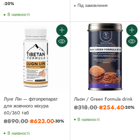
ціна
ціна
-20%
Під замовлення
В наявності
Кількість
Кількі
Лунг Лін — фітопрепарат
Льон / Green Formula drink
для жовчного міхура
Звичайна
₴318.00
₴254.40
-20%
60/360 таб
ціна
Звичайна
В наявності
₴890.00
₴623.00
-30%
ціна
В наявності