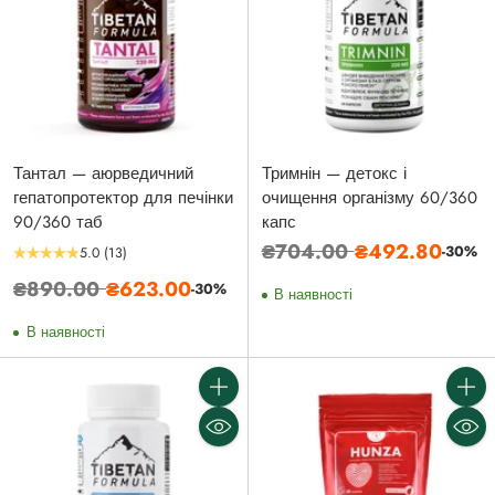
Тантал — аюрведичний
Тримнін — детокс і
гепатопротектор для печінки
очищення організму 60/360
90/360 таб
капс
Звичайна
₴704.00
₴492.80
-30%
5.0
(13)
ціна
Звичайна
₴890.00
₴623.00
-30%
В наявності
ціна
В наявності
Кількість
Кількі