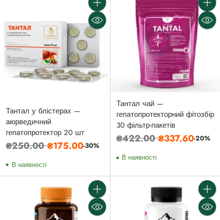
Кількість
Кількі
Тантал чай —
Тантал у блістерах —
гепатопротекторний фітозбір
аюрведичний
30 фільтр-пакетів
гепатопротектор 20 шт
Звичайна
₴422.00
₴337.60
-20%
Звичайна
₴250.00
₴175.00
-30%
ціна
ціна
В наявності
В наявності
Кількість
Кількі