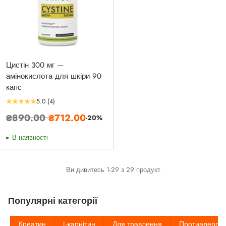
Цистін 300 мг —
амінокислота для шкіри 90
капс
5.0
(4)
Звичайна
₴890.00
₴712.00
-20%
ціна
В наявності
Ви дивитесь 1-29 з 29 продукт
Популярні категорії
Креатин
L-карнітин
Для травлення
Протиалерге