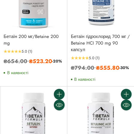
Бетаїн 200 мг/Betaine 200
Бетаїн гідрохлорид 700 мг /
mg
Betaine HCI 700 mg 90
капсул
5.0
(1)
5.0
(1)
Звичайна
₴654.00
₴523.20
-20%
Звичайна
₴794.00
₴555.80
ціна
-30%
В наявності
ціна
В наявності
Кількість
Кількі