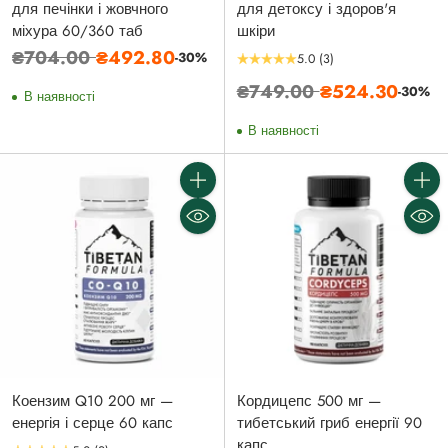
для печінки і жовчного
для детоксу і здоров'я
міхура 60/360 таб
шкіри
Звичайна
₴704.00
₴492.80
-30%
5.0
(3)
ціна
Звичайна
₴749.00
₴524.30
-30%
В наявності
ціна
В наявності
Кількість
Кількі
Коензим Q10 200 мг —
Кордицепс 500 мг —
енергія і серце 60 капс
тибетський гриб енергії 90
капс