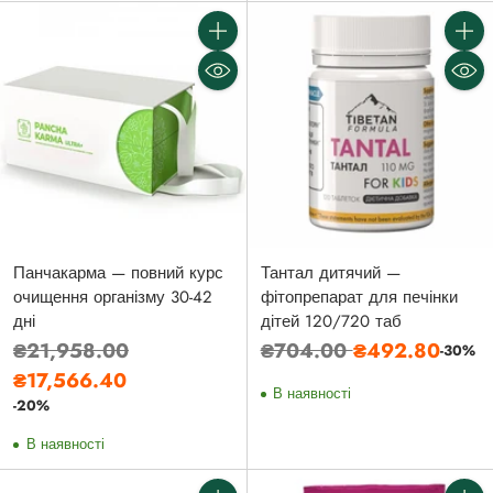
Кількість
Кількі
Панчакарма — повний курс
Тантал дитячий —
очищення організму 30-42
фітопрепарат для печінки
дні
дітей 120/720 таб
Звичайна
Звичайна
₴21,958.00
₴704.00
₴492.80
-30%
ціна
ціна
₴17,566.40
В наявності
-20%
В наявності