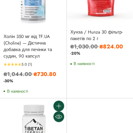
Хунза / Hunza 30 фільтр-
Холін 350 мг від TF.UA
пакетів по 2 г
(Choline) — Дієтична
Звичайна
₴1,030.00
₴824.00
добавка для печінки та
ціна
-20%
судин, 90 капсул
В наявності
5.0
(1)
Звичайна
₴1,044.00
₴730.80
ціна
-30%
В наявності
Кількість