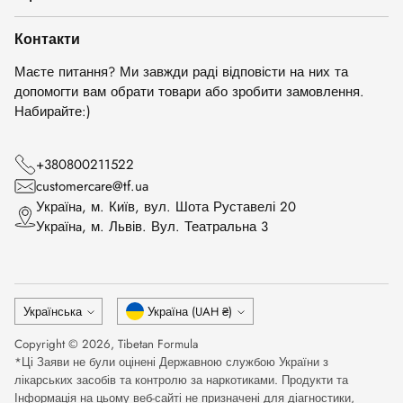
Контакти
Маєте питання? Ми завжди раді відповісти на них та
допомогти вам обрати товари або зробити замовлення.
Набирайте:)
+380800211522
customercare@tf.ua
Українa, м. Київ, вул. Шота Руставелі 20
Українa, м. Львів. Вул. Театральна 3
Мова
Валюта
Українська
Україна (UAH ₴)
Copyright © 2026,
Tibetan Formula
*Ці Заяви не були оцінені Державною службою України з
лікарських засобів та контролю за наркотиками. Продукти та
Інформація на цьому веб-сайті не призначені для діагностики,