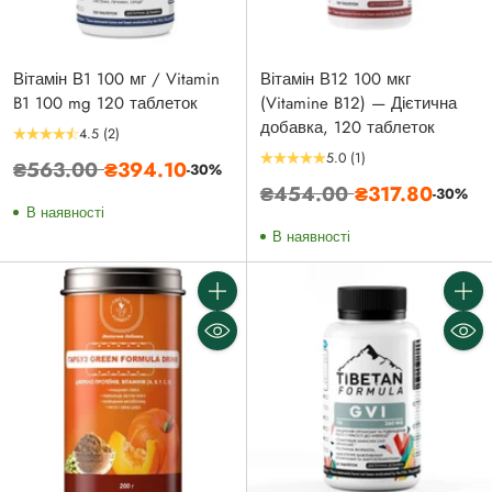
Вітамін В1 100 мг / Vitamin
Вітамін В12 100 мкг
B1 100 mg 120 таблеток
(Vitamine B12) — Дієтична
добавка, 120 таблеток
4.5
(2)
5.0
(1)
Звичайна
₴563.00
₴394.10
-30%
Звичайна
₴454.00
₴317.80
ціна
-30%
В наявності
ціна
В наявності
Кількість
Кількі