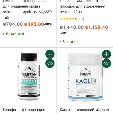
Гемофіт — фітопрепарат
Гепакс — амінокислотний
для очищення крові і
порошок для відновлення
зміцнення імунітету 60/360
печінки 120 г
таб
5.0
(3)
Звичайна
₴704.00
₴492.80
-30%
Звичайна
₴1,448.00
₴1,158.40
ціна
ціна
-20%
В наявності
В наявності
Кількість
Кількі
Гепофіт — фітопрепарат
Каолін — очищений мінерал