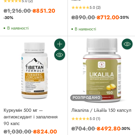
5.0
(2)
5.0
(2)
Звичайна
₴1,216.00
₴851.20
Звичайна
₴890.00
₴712.00
ціна
-20%
-30%
ціна
В наявності
В наявності
Кількість
РОЗПРОДАНО
Куркумін 500 мг —
Лікаліла / Likalila 150 капсул
антиоксидант і запалення
5.0
(1)
90 капс
Звичайна
₴704.00
₴492.80
-30%
Звичайна
₴1,030.00
₴824.00