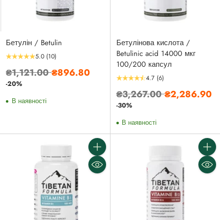
Бетулін / Betulin
Бетулінова кислота /
Betulinic acid 14000 мкг
5.0
(10)
100/200 капсул
Звичайна
₴1,121.00
₴896.80
4.7
(6)
ціна
-20%
Звичайна
₴3,267.00
₴2,286.90
В наявності
ціна
-30%
В наявності
Кількість
Кількі