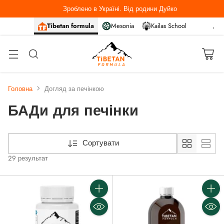
Зроблено в Україні. Від родини Дуйко
Tibetan formula
Mesonia
Kailas School
Головна
Догляд за печінкою
БАДи для печінки
Сортувати
29 результат
Кількість
Кількі