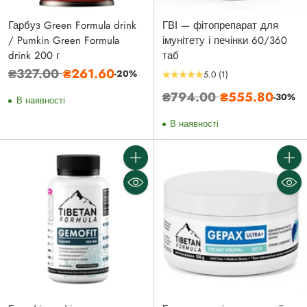
Гарбуз Green Formula drink
ГВІ — фітопрепарат для
/ Pumkin Green Formula
імунітету і печінки 60/360
drink 200 г
таб
Звичайна
₴327.00
₴261.60
-20%
5.0
(1)
ціна
Звичайна
₴794.00
₴555.80
-30%
В наявності
ціна
В наявності
Кількість
Кількі