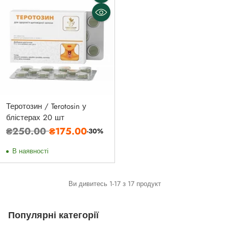
Кількість
Теротозин / Terotosin у
блістерах 20 шт
Звичайна
₴250.00
₴175.00
-30%
ціна
В наявності
Ви дивитесь 1-17 з 17 продукт
Популярні категорії