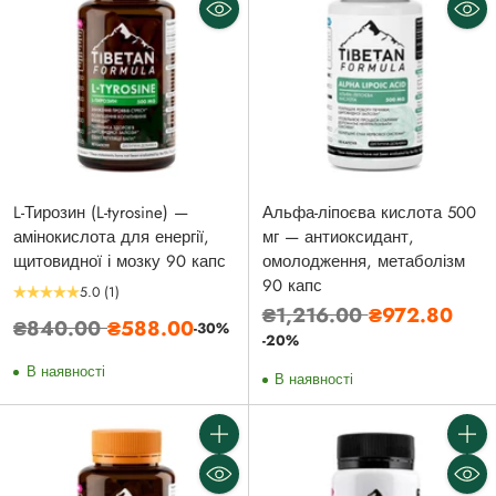
L-Тирозин (L-tyrosine) —
Альфа-ліпоєва кислота 500
амінокислота для енергії,
мг — антиоксидант,
щитовидної і мозку 90 капс
омолодження, метаболізм
90 капс
5.0
(1)
Звичайна
₴1,216.00
₴972.80
Звичайна
₴840.00
₴588.00
-30%
ціна
-20%
ціна
В наявності
В наявності
Кількість
Кількі