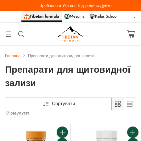
Зроблено в Україні. Від родини Дуйко
Tibetan formula
Mesonia
Kailas School
Головна
Препарати для щитовидної зализи
Препарати для щитовидної
зализи
Сортувати
17 результат
Кількість
Кількі