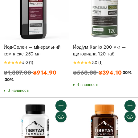
Йод-Селен — мінеральний
Йодіум Калію 200 мкг —
комплекс 250 мл
щитовидна 120 таб
5.0
(1)
5.0
(1)
Звичайна
Звичайна
₴1,307.00
₴914.90
₴563.00
₴394.10
-30%
ціна
ціна
-30%
В наявності
В наявності
Кількість
Кількі