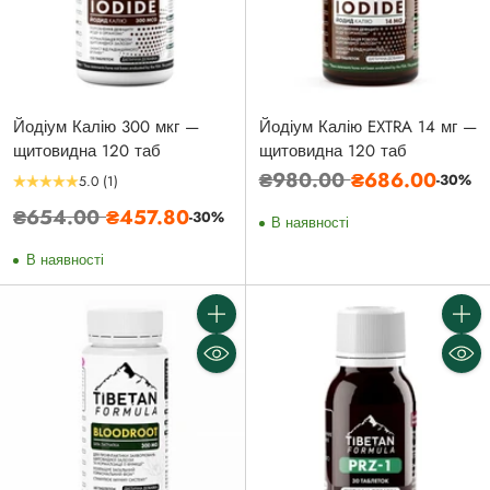
Йодіум Калію 300 мкг —
Йодіум Калію EXTRA 14 мг —
щитовидна 120 таб
щитовидна 120 таб
Звичайна
₴980.00
₴686.00
-30%
5.0
(1)
ціна
Звичайна
₴654.00
₴457.80
-30%
В наявності
ціна
В наявності
Кількість
Кількі