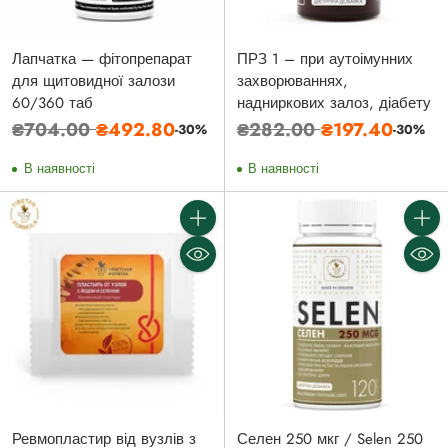
Лапчатка — фітопрепарат
ПРЗ 1 – при аутоімунних
для щитовидної залози
захворюваннях,
60/360 таб
надниркових залоз, діабету
Звичайна
Звичайна
₴704.00
₴492.80
₴282.00
₴197.40
-30%
-30%
ціна
ціна
В наявності
В наявності
Кількість
Кількі
Ревмопластир від вузлів з
Селен 250 мкг / Selen 250