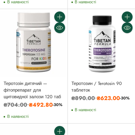
В наявності
В наявності
Кількість
Кількі
Теротозін дитячий —
Теротозин / Terotosin 90
фітопрепарат для
таблеток
щитовидної залози 120 таб
Звичайна
₴890.00
₴623.00
-30%
Звичайна
₴704.00
₴492.80
-30%
ціна
В наявності
ціна
В наявності