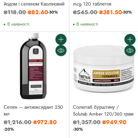
йодом і селеном Каоліновий
mcg 120 таблеток
Звичайна
Звичайна
₴118.00
₴82.60
₴545.00
₴381.50
-30%
-30%
ціна
ціна
В наявності
В наявності
Кількість
Кількі
Селен — антиоксидант 250
Солютаб бурштину /
мл
Solutab Amber 120/360 грам
Звичайна
Звичайна
₴1,216.00
₴972.80
₴1,357.00
₴949.90
ціна
ціна
-20%
-30%