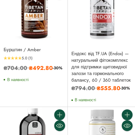
Бурштин / Amber
Ендокс від TF.UA (Endox) —
5.0
(1)
натуральний фітокомплекс
Звичайна
для підтримки щитовидної
₴704.00
₴492.80
-30%
залози та гормонального
ціна
В наявності
балансу, 60 / 360 таблеток
Звичайна
₴794.00
₴555.80
-30%
ціна
В наявності
Кількість
Кількі