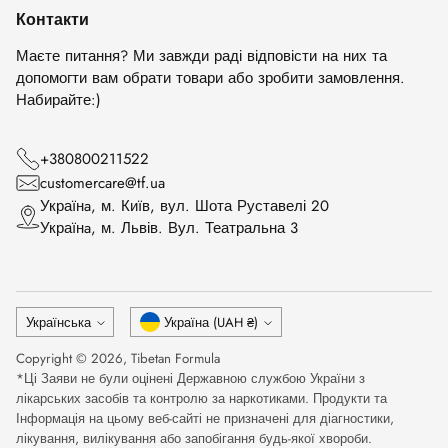
Контакти
Маєте питання? Ми завжди раді відповісти на них та
допомогти вам обрати товари або зробити замовлення.
Набирайте:)
+380800211522
customercare@tf.ua
Українa, м. Київ, вул. Шота Руставелі 20
Українa, м. Львів. Вул. Театральна 3
Мова
Валюта
Українська
Україна (UAH ₴)
Copyright © 2026,
Tibetan Formula
*Ці Заяви не були оцінені Державною службою України з
лікарських засобів та контролю за наркотиками. Продукти та
Інформація на цьому веб-сайті не призначені для діагностики,
лікування, вилікування або запобігання будь-якої хвороби.