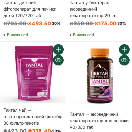
Тантал дитячий —
Тантал у блістерах —
фітопрепарат для печінки
аюрведичний
дітей 120/720 таб
гепатопротектор 20 шт
Звичайна
Звичайна
₴705.00
₴493.50
₴250.00
₴175.00
-30%
-30%
ціна
ціна
В наявності
В наявності
Кількість
Кількі
Тантал чай —
Тантал — аюрведичний
гепатопротекторний фітозбір
гепатопротектор для печінки
30 фільтр-пакетів
90/360 таб
Звичайна
₴423.00
₴338.40
-20%