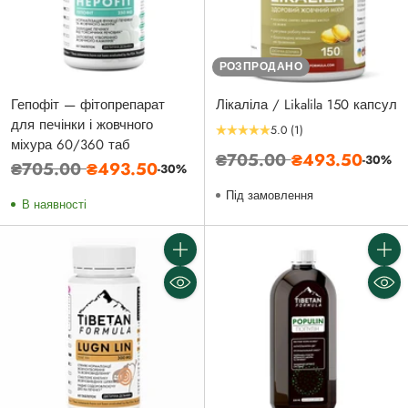
РОЗПРОДАНО
Гепофіт — фітопрепарат
Лікаліла / Likalila 150 капсул
для печінки і жовчного
5.0
(1)
міхура 60/360 таб
Звичайна
₴705.00
₴493.50
-30%
Звичайна
₴705.00
₴493.50
-30%
ціна
ціна
Під замовлення
В наявності
Кількість
Кількі