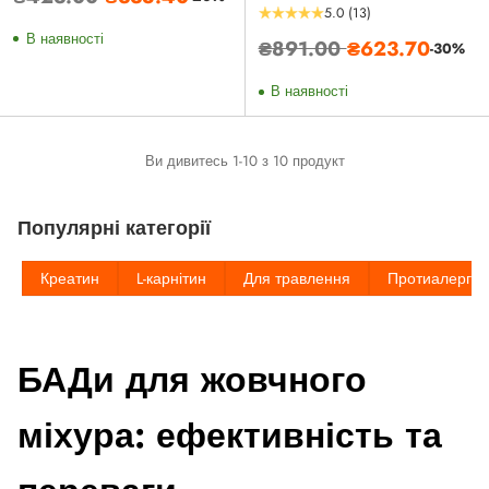
5.0
(13)
ціна
В наявності
Звичайна
₴891.00
₴623.70
-30%
ціна
В наявності
Ви дивитесь 1-10 з 10 продукт
Популярні категорії
Креатин
L-карнітин
Для травлення
Протиалерге
БАДи для жовчного
міхура: ефективність та