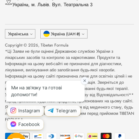
Українa, м. Львів. Вул. Театральна 3
Мова
Валюта
Українська
Україна (UAH ₴)
Copyright © 2026,
Tibetan Formula
*Ці Заяви не були оцінені Державною службою України з
лікарських засобів та контролю за наркотиками. Продукти та
Інформація на цьому веб-сайті не призначені для діагностики,
лікування, вилікування або запобігання будь-якої хвороби.
Інформація на цьому сайті призначена лише для освітніх цілей і не
повинна розглядатися як медична консультація. Зверніться до
відповідного медичного фахівця при оцінюванні будь-якої терапії.
Уважно прочитайте Повну Медичну Відмову від Відповідальності**
перед прийомом будь-яких продуктів, пропонованих на цьому сайті.
Якщо ви вагітні або проходите лікування від медичного стану, будь
ласка, проконсультуйтесь зі своїм лікарем перед прийомом TIBETAN
FORMULA.