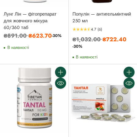
Лунг Лін — фітопрепарат
Популін — антигельмінтний
для жовчного міхура
250 мл
60/360 таб
4.7
(6)
Звичайна
₴891.00
₴623.70
-30%
Звичайна
₴1,032.00
₴722.40
ціна
ціна
-30%
В наявності
В наявності
Кількість
Кількі