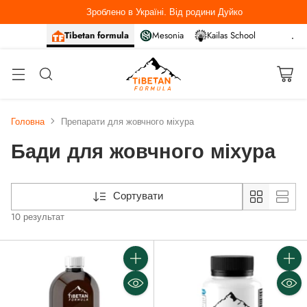
Зроблено в Україні. Від родини Дуйко
Tibetan formula
Mesonia
Kailas School
Головна
Препарати для жовчного міхура
Бади для жовчного міхура
Сортувати
10 результат
Кількість
Кількі