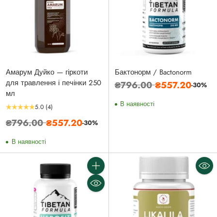
Амарум Дуйко — гіркоти
Бактонорм / Bactonorm
для травлення і печінки 250
Звичайна
₴796.00
₴557.20
-30%
мл
ціна
В наявності
5.0
(4)
Звичайна
₴796.00
₴557.20
-30%
ціна
В наявності
Кількість