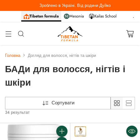
Зроблено в Україні. Від родини Дуйко
Tibetan formula
Mesonia
Kailas School
Головна
Догляд для волосся, нігтів та шкіри
БАДи для волосся, нігтів і
шкіри
Сортувати
34 результат
Кількість