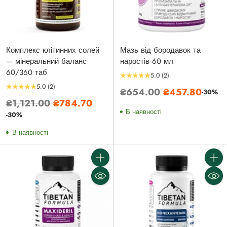
Комплекс клітинних солей
Мазь від бородавок та
— мінеральний баланс
наростів 60 мл
60/360 таб
5.0
(2)
5.0
(2)
Звичайна
₴654.00
₴457.80
-30%
Звичайна
₴1,121.00
₴784.70
ціна
В наявності
ціна
-30%
В наявності
Кількість
Кількі