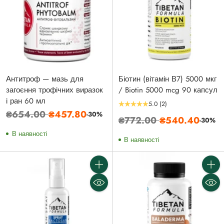
Антитроф — мазь для
Біотин (вітамін В7) 5000 мкг
загоєння трофічних виразок
/ Biotin 5000 mcg 90 капсул
і ран 60 мл
5.0
(2)
Звичайна
₴654.00
₴457.80
-30%
Звичайна
₴772.00
₴540.40
-30%
ціна
ціна
В наявності
В наявності
Кількість
Кількі