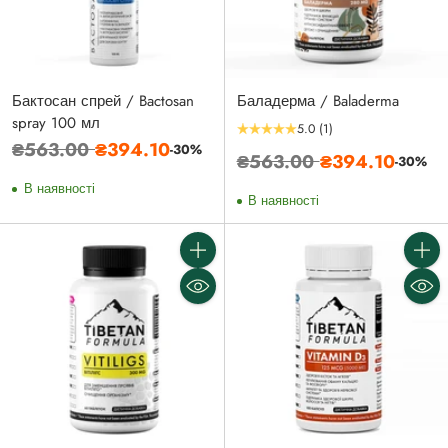
Бактосан спрей / Bactosan
Баладерма / Baladerma
spray 100 мл
5.0
(1)
Звичайна
₴563.00
₴394.10
-30%
Звичайна
₴563.00
₴394.10
-30%
ціна
ціна
В наявності
В наявності
Кількість
Кількі