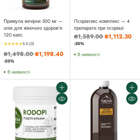
Примула вечірня 500 мг —
Псоріатикс комплекс — 4
олія для жіночого здоров'я
препарати при псоріазі
120 капс
Звичайна
₴1,589.00
₴1,112.30
ціна
-30%
5.0
(3)
Звичайна
₴1,498.00
₴1,198.40
В наявності
ціна
-20%
В наявності
Кількість
Кількі