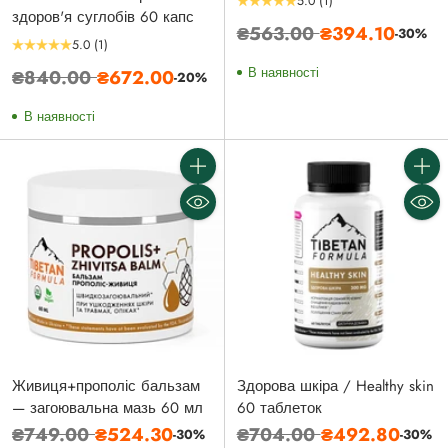
5.0
(1)
здоров'я суглобів 60 капс
Звичайна
₴563.00
₴394.10
-30%
5.0
(1)
ціна
Звичайна
В наявності
₴840.00
₴672.00
-20%
ціна
В наявності
Кількість
Кількі
Живиця+прополіс бальзам
Здорова шкіра / Healthy skin
— загоювальна мазь 60 мл
60 таблеток
Звичайна
Звичайна
₴749.00
₴524.30
₴704.00
₴492.80
-30%
-30%