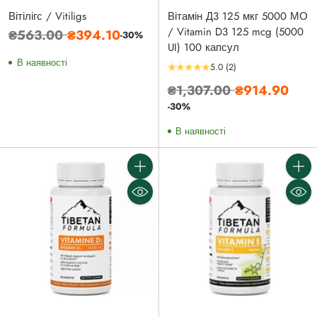
Вітілігс / Vitiligs
Вітамін Д3 125 мкг 5000 МО
/ Vitamin D3 125 mcg (5000
Звичайна
₴563.00
₴394.10
-30%
UI) 100 капсул
ціна
В наявності
5.0
(2)
Звичайна
₴1,307.00
₴914.90
ціна
-30%
В наявності
Кількість
Кількі