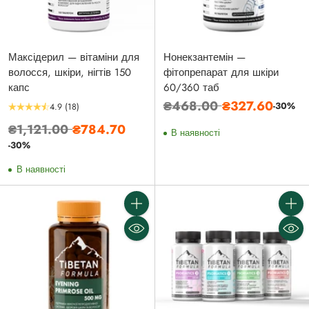
Максідерил — вітаміни для
Нонекзантемін —
волосся, шкіри, нігтів 150
фітопрепарат для шкіри
капс
60/360 таб
Звичайна
₴468.00
₴327.60
-30%
4.9
(18)
ціна
Звичайна
₴1,121.00
₴784.70
В наявності
ціна
-30%
В наявності
Кількість
Кількі