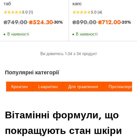
таб
капс
5.0
(1)
5.0
(4)
Звичайна
Звичайна
₴749.00
₴524.30
₴890.00
₴712.00
-30%
-20%
ціна
ціна
В наявності
В наявності
Ви дивитесь 1-34 з 34 продукт
Популярні категорії
Креатин
L-карнітин
Для травлення
Протиалерге
Вітамінні формули, що
покращують стан шкіри