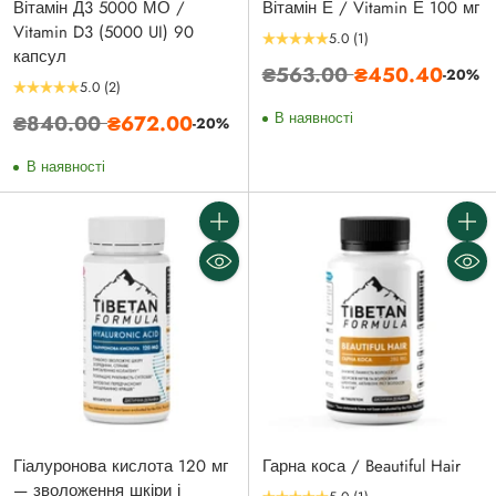
Вітамін Д3 5000 МО /
Вітамін Е / Vitamin Е 100 мг
Vitamin D3 (5000 UI) 90
5.0
(1)
капсул
Звичайна
₴563.00
₴450.40
-20%
5.0
(2)
ціна
Звичайна
В наявності
₴840.00
₴672.00
-20%
ціна
В наявності
Кількість
Кількі
Гіалуронова кислота 120 мг
Гарна коса / Beautiful Hair
— зволоження шкіри і