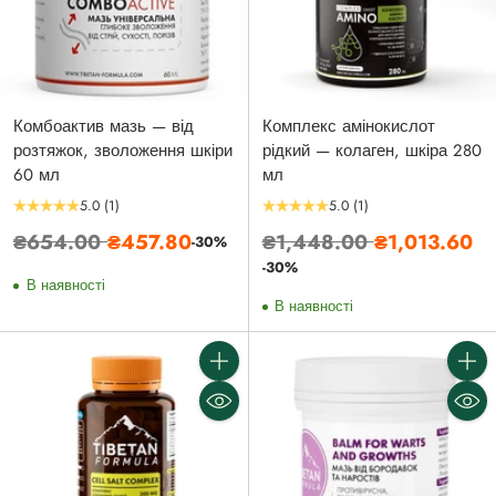
Комбоактив мазь — від
Комплекс амінокислот
розтяжок, зволоження шкіри
рідкий — колаген, шкіра 280
60 мл
мл
5.0
(1)
5.0
(1)
Звичайна
Звичайна
₴654.00
₴457.80
₴1,448.00
₴1,013.60
-30%
ціна
ціна
-30%
В наявності
В наявності
Кількість
Кількі