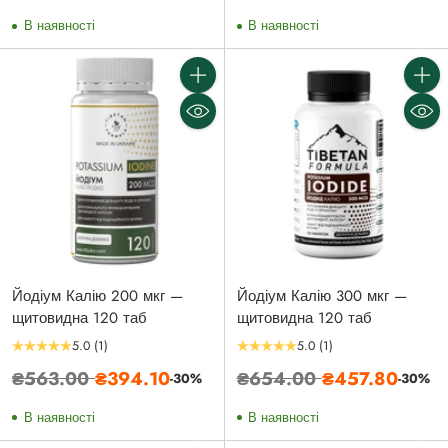
ціна
ціна
В наявності
В наявності
Кількість
Кількі
Йодіум Калію 200 мкг —
Йодіум Калію 300 мкг —
щитовидна 120 таб
щитовидна 120 таб
5.0
(1)
5.0
(1)
Звичайна
Звичайна
₴563.00
₴394.10
₴654.00
₴457.80
-30%
-30%
ціна
ціна
В наявності
В наявності