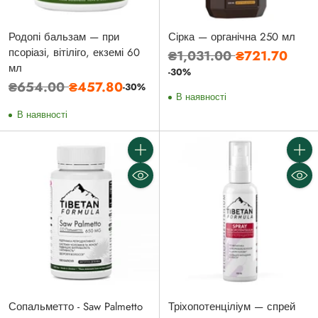
Родопі бальзам — при
Сірка — органічна 250 мл
псоріазі, вітіліго, екземі 60
Звичайна
₴1,031.00
₴721.70
мл
ціна
-30%
Звичайна
₴654.00
₴457.80
-30%
В наявності
ціна
В наявності
Кількість
Кількі
Сопальметто - Saw Palmetto
Тріхопотенціліум — спрей