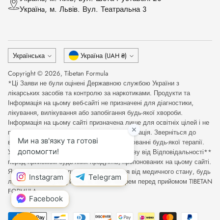
Українa, м. Львів. Вул. Театральна 3
Мова
Валюта
Українська
Україна (UAH ₴)
Copyright © 2026,
Tibetan Formula
*Ці Заяви не були оцінені Державною службою України з
лікарських засобів та контролю за наркотиками. Продукти та
Інформація на цьому веб-сайті не призначені для діагностики,
лікування, вилікування або запобігання будь-якої хвороби.
Інформація на цьому сайті призначена лише для освітніх цілей і не
повинна розглядатися як медична консультація. Зверніться до
відповідного медичного фахівця при оцінюванні будь-якої терапії.
Уважно прочитайте Повну Медичну Відмову від Відповідальності**
перед прийомом будь-яких продуктів, пропонованих на цьому сайті.
Якщо ви вагітні або проходите лікування від медичного стану, будь
ласка, проконсультуйтесь зі своїм лікарем перед прийомом TIBETAN
FORMULA.