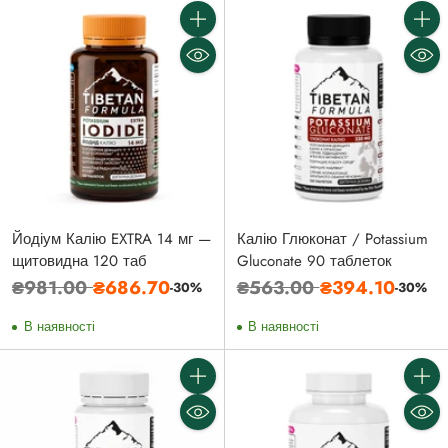
Кількість
Кількі
Йодіум Калію EXTRA 14 мг —
Калію Глюконат / Potassium
щитовидна 120 таб
Gluconate 90 таблеток
Звичайна
Звичайна
₴981.00
₴686.70
₴563.00
₴394.10
-30%
-30%
ціна
ціна
В наявності
В наявності
Кількість
Кількі