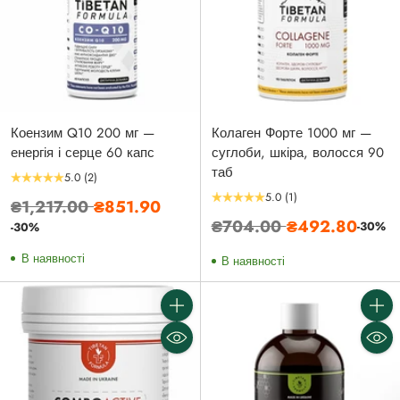
Коензим Q10 200 мг —
Колаген Форте 1000 мг —
енергія і серце 60 капс
суглоби, шкіра, волосся 90
таб
5.0
(2)
5.0
(1)
Звичайна
₴1,217.00
₴851.90
Звичайна
₴704.00
₴492.80
ціна
-30%
-30%
ціна
В наявності
В наявності
Кількість
Кількі