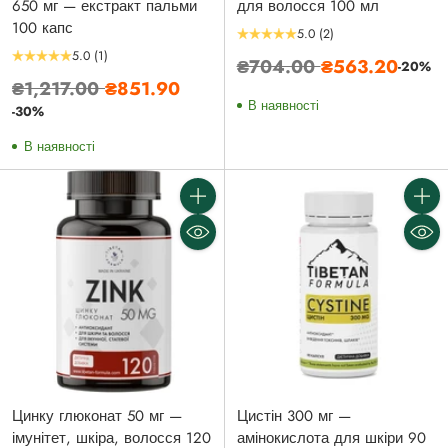
650 мг — екстракт пальми
для волосся 100 мл
100 капс
5.0
(2)
5.0
(1)
Звичайна
₴704.00
₴563.20
-20%
Звичайна
₴1,217.00
₴851.90
ціна
В наявності
ціна
-30%
В наявності
Кількість
Кількі
Цинку глюконат 50 мг —
Цистін 300 мг —
імунітет, шкіра, волосся 120
амінокислота для шкіри 90