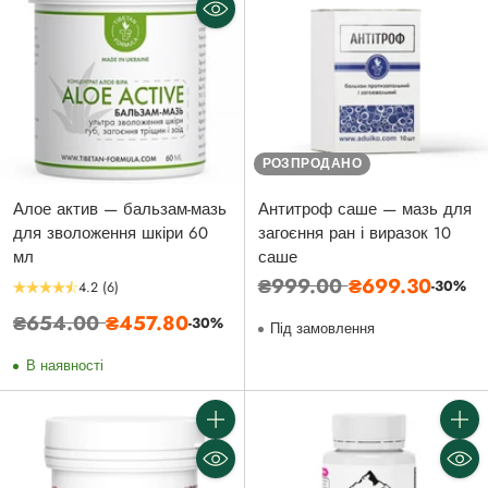
РОЗПРОДАНО
Алое актив — бальзам-мазь
Антитроф саше — мазь для
для зволоження шкіри 60
загоєння ран і виразок 10
мл
саше
Звичайна
₴999.00
₴699.30
-30%
4.2
(6)
ціна
Звичайна
₴654.00
₴457.80
-30%
Під замовлення
ціна
В наявності
Кількість
Кількі