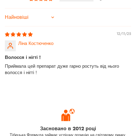
Sort by
12/11/25
Ліна Костюченко
Волосся і нігті !
Приймала цей препарат дуже гарно ростуть від нього
волосся і нігті !
Засновано в 2012 році
Тібецька Формула займає успішну позицію на світовому ринку.