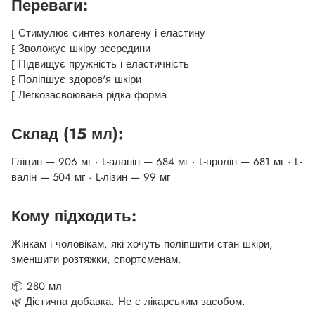
Переваги:
⁅ Стимулює синтез колагену і еластину
⁅ Зволожує шкіру зсередини
⁅ Підвищує пружність і еластичність
⁅ Поліпшує здоров'я шкіри
⁅ Легкозасвоювана рідка форма
Склад (15 мл):
Гліцин — 906 мг · L-аланін — 684 мг · L-пролін — 681 мг · L-
валін — 504 мг · L-лізин — 99 мг
Кому підходить:
Жінкам і чоловікам, які хочуть поліпшити стан шкіри,
зменшити розтяжки, спортсменам.
📦 280 мл
🌿 Дієтична добавка. Не є лікарським засобом.