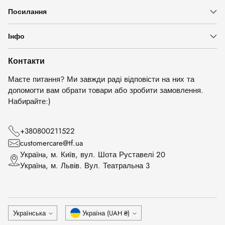
Посилання
Інфо
Контакти
Маєте питання? Ми завжди раді відповісти на них та
допомогти вам обрати товари або зробити замовлення.
Набирайте:)
+380800211522
customercare@tf.ua
Українa, м. Київ, вул. Шота Руставелі 20
Українa, м. Львів. Вул. Театральна 3
Мова
Валюта
Українська
Україна (UAH ₴)