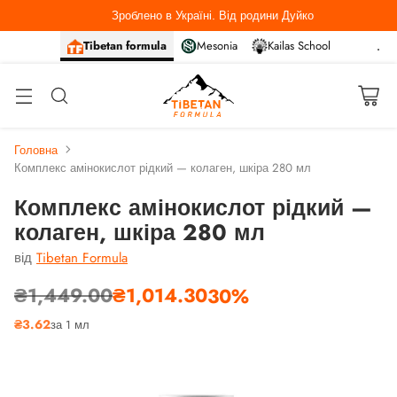
Зроблено в Україні. Від родини Дуйко
Tibetan formula
Mesonia
Kailas School
Головна
Комплекс амінокислот рідкий — колаген, шкіра 280 мл
Комплекс амінокислот рідкий —
колаген, шкіра 280 мл
від
Tibetan Formula
₴1,449.00
₴1,014.30
30%
Звичайна
₴3.62
за 1 мл
ціна