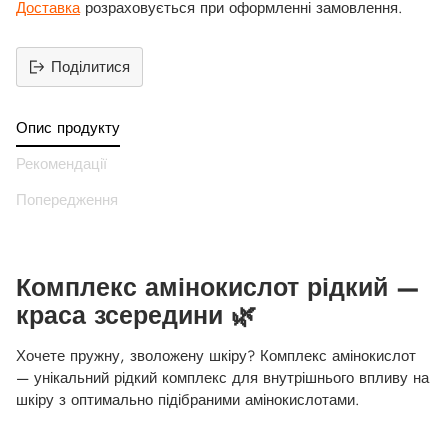
Доставка
розраховується при оформленні замовлення.
Поділитися
Додати
продукт
Опис продукту
до
вашего
Рекомендації
кошика
Попередження
Комплекс амінокислот рідкий —
краса зсередини 🌿
Хочете пружну, зволожену шкіру? Комплекс амінокислот
— унікальний рідкий комплекс для внутрішнього впливу на
шкіру з оптимально підібраними амінокислотами.