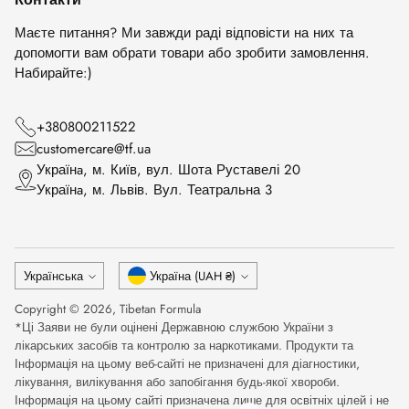
Маєте питання? Ми завжди раді відповісти на них та
допомогти вам обрати товари або зробити замовлення.
Набирайте:)
+380800211522
customercare@tf.ua
Українa, м. Київ, вул. Шота Руставелі 20
Українa, м. Львів. Вул. Театральна 3
Мова
Валюта
Українська
Україна (UAH ₴)
Copyright © 2026,
Tibetan Formula
*Ці Заяви не були оцінені Державною службою України з
лікарських засобів та контролю за наркотиками. Продукти та
Інформація на цьому веб-сайті не призначені для діагностики,
лікування, вилікування або запобігання будь-якої хвороби.
Інформація на цьому сайті призначена лише для освітніх цілей і не