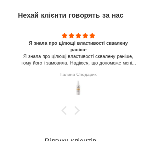
Нехай клієнти говорять за нас
Я знала про цілющі властивості сквалену
раніше
Я знала про цілющі властивості сквалену раніше,
тому його і замовила. Надіюся, що допоможе мені в
лікуванні щитовидної залози(узли). На разі про
Галина Сподарик
результат говорити зарано.