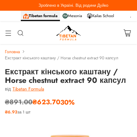
Зроблено в Україні. Від родини Дуйко
Tibetan formula
Mesonia
Kailas School
Головна
Екстракт кінського каштану / Horse chestnut extract 90 капсул
Екстракт кінського каштану /
Horse chestnut extract 90 капсул
від
Tibetan Formula
₴891.00
₴623.70
30%
Звичайна
₴6.93
за 1 шт
ціна