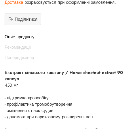
Доставка
розраховується при оформленні замовлення.
Поділитися
Додати
продукт
Опис продукту
до
вашего
Рекомендації
кошика
Попередження
Екстракт кінського каштану / Horse chestnut extract 90
капсул
450 мг
- підтримка кровообігу
- профілактика тромобоутворення
- зміцнення стінок судин
- допомога при варикозному розширенні вен