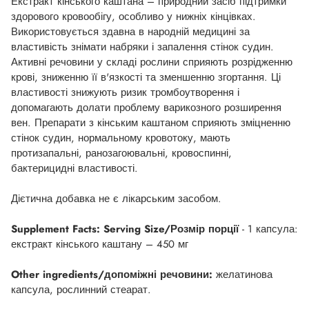
Екстракт кінського каштана – природний засіб підтримки
здорового кровообігу, особливо у нижніх кінцівках.
Використовується здавна в народній медицині за
властивість знімати набряки і запалення стінок судин.
Активні речовини у складі рослини сприяють розрідженню
крові, зниженню її в'язкості та зменшенню згортання. Ці
властивості знижують ризик тромбоутворення і
допомагають долати проблему варикозного розширення
вен. Препарати з кінським каштаном сприяють зміцненню
стінок судин, нормальному кровотоку, мають
протизапальні, ранозагоювальні, кровоспинні,
бактерицидні властивості.
Дієтична добавка не є лікарським засобом.
Supplement Facts: Serving Size/Розмір порції
- 1 капсула:
екстракт кінського каштану – 450 мг
Other ingredients/допоміжні речовини:
желатинова
капсула, рослинний стеарат.