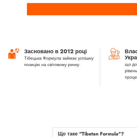
Засновано в 2012 році
Вла
Укра
Тібецька Формула займає успішну
що до
позицію на світовому ринку.
рівень
проце
Що таке "Tibetan Formula"?