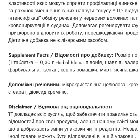
властивості яких можуть сприяти профілактиці виникне
за рахунок зменшення в них напруги тонусу.* Це відбу
інтенсифікації обміну речовин у нервових волокнах та
кровоциркуляції в судинах. Допомагає регенерувати фун
прискорено відновити їх роботу, перешкоджаючи проце
Дієтична добавка не є лікарським засобом.
Supplement Facts / Відомості про добавку:
Розмір пор
(1 таблетка – 0,30 г Herbal Blend: півонія, шавлія, вал
фарбувальна, калган, корінь ромашки, мирт, яєчна шка
Допоміжні речовини:
мікрокристалічна целюлоза, крох
стеарат, діоксид кремнію.
Disclaimer / Відмова від відповідальності
TF докладає всіх зусиль, щоб забезпечити правильність
відомостей про свої продукти, але на нашому сайті мо
що відображають зміни упаковки чи інгредієнтів. Незв
іноді товари можуть бути відправлені в іншій упаковці,