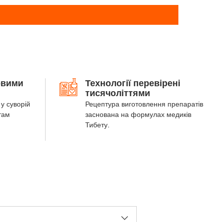
овими
Технології перевірені
тисячоліттями
у суворій
Рецептура виготовлення препаратів
там
заснована на формулах медиків
Тибету.