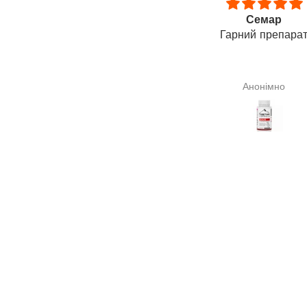
Я знала про цілющі
Семар
астивості сквалену раніше
Гарний препара
Я знала про цілющі
ластивості сквалену раніше,
му його і замовила. Надіюся,
Галина Сподарик
Анонімно
 допоможе мені в лікуванні
итовидної залози(узли). На
разі про результат говорити
зарано.