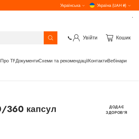
Українська
Україна (UAH ₴)
Мова
Валюта
Увійти
Кошик
📞
і
Про ТF
Документи
Схеми та рекомендації
Контакти
Вебінари
0/360 капсул
ДОДАЄ
ЗДОРОВ'Я