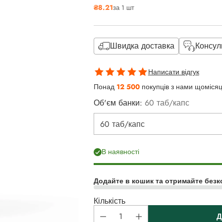
₴8.21
за 1 шт
ціна
Швидка доставка
Консул
Написати відгук
Понад
12 500
покупців з нами щоміся
Об'єм банки:
60 таб/капс
В наявності
Додайте в кошик та отримайте безк
Кількість
Д