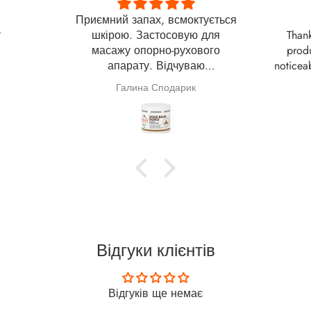
Приємний запах, всмоктується
т
шкірою. Застосовую для
Thank
масажу опорно-рухового
produ
апарату. Відчуваю
noticeab
покращення. Дякую за Вашу
month l
Галина Сподарик
роботу.
Дяку
Протя
поміт
воло
звич
Відгуки клієнтів
Відгуків ще немає