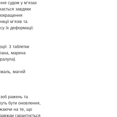
ння судом у м'язах
вається завдяки
 покращення
кції м'язів та
су їх деформації.
ції: 3 таблетки
еріана, марена
ралупа).
маль, магній
 зоб ражень та
жуть бути оновлення,
ажаючи на те, що
 завжди гарантується