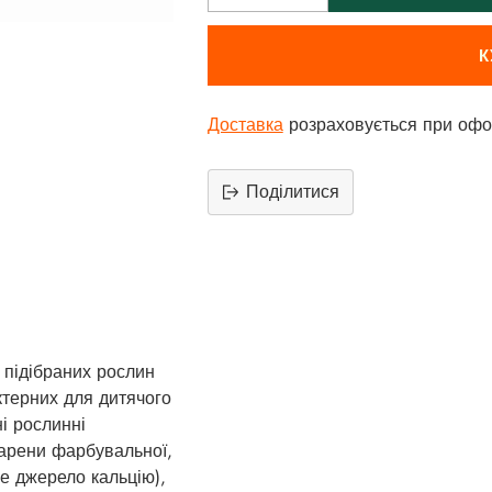
К
Доставка
розраховується при офо
Поділитися
Додати
продукт
до
вашего
кошика
 підібраних рослин
терних для дитячого
і рослинні
 марени фарбувальної,
е джерело кальцію),