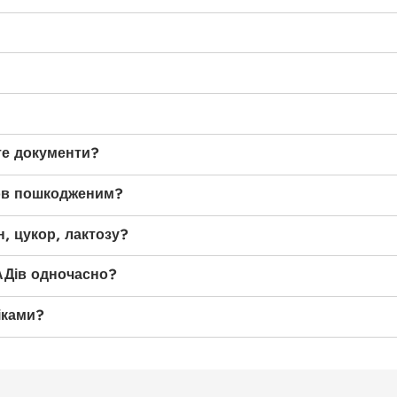
те документи?
ов пошкодженим?
, цукор, лактозу?
АДів одночасно?
іками?