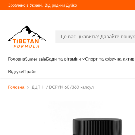
Зроблено в Україні. Від родини Дуйко
Що вас цікавить? Давайте пошук
Головна
Sumer sale
Бади та вітаміни
Спорт та фізична актив
Відгуки
Прайс
Головна
ДЦПІН / DCPYN 60/360 капсул