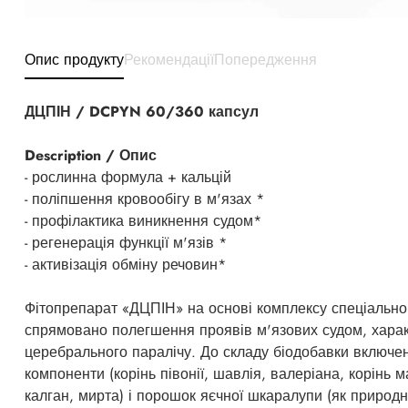
Опис продукту
Рекомендації
Попередження
ДЦПІН / DCPYN 60/360 капсул
Description / Опис
- рослинна формула + кальцій
- поліпшення кровообігу в м'язах *
- профілактика виникнення судом*
- регенерація функції м'язів *
- активізація обміну речовин*
Фітопрепарат «ДЦПІН» на основі комплексу спеціально
спрямовано полегшення проявів м'язових судом, харак
церебрального паралічу. До складу біодобавки включен
компоненти (корінь півонії, шавлія, валеріана, корінь
калган, мирта) і порошок яєчної шкаралупи (як природн