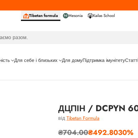
Tibetan formula
Mesonia
Kailas School
аємо разом.
ність
Для себе і близьких
Для дому
Підтримка імунітету
Статт
ДЦПІН / DCPYN 6
від
Tibetan Formula
₴704.00
₴492.80
30%
Звичайна