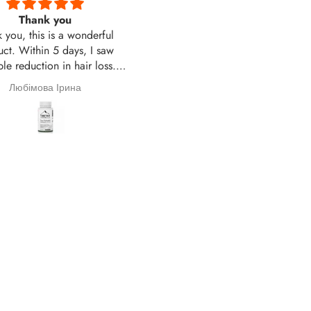
Thank you
Даже гарна мазь з приєм
 you, this is a wonderful
запахом
ct. Within 5 days, I saw
Даже гарна мазь з приємн
le reduction in hair loss. A
запахом. Хорошо допомог
ater, my hair thickness was
Любімова Ірина
Игорь Мартюк
restored.
——
ю, це чудовий продукт.
гом 5 днів я побачила
не зменшення випадіння
сся. Через місяць моя
на густота волосся
відновилася.