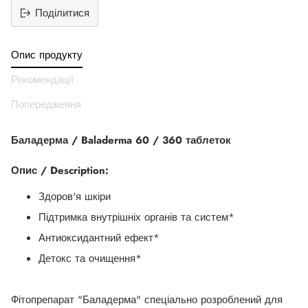
Поділитися
Додати
продукт
Опис продукту
до
вашего
Рекомендації
кошика
Попередження
Баладерма / Baladerma 60 / 360 таблеток
Опис / Description:
Здоров'я шкіри
Підтримка внутрішніх органів та систем*
Антиоксидантний ефект*
Детокс та очищення*
Фітопрепарат "Баладерма" спеціально розроблений для