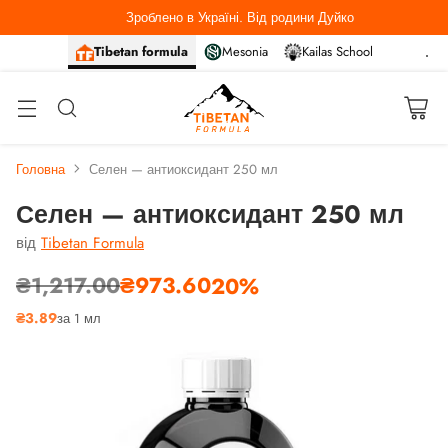
Зроблено в Україні. Від родини Дуйко
Tibetan formula
Mesonia
Kailas School
Головна
Селен — антиоксидант 250 мл
Селен — антиоксидант 250 мл
від
Tibetan Formula
₴1,217.00
₴973.60
20%
Звичайна
₴3.89
за 1 мл
ціна