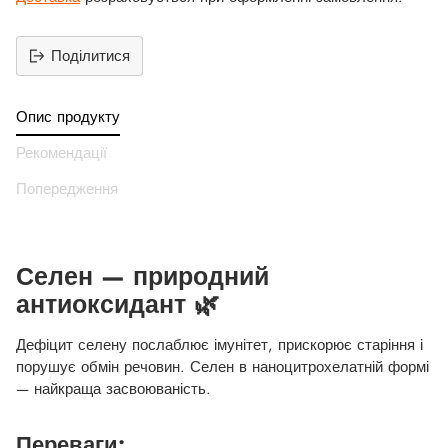
Поділитися
Додати
продукт
Опис продукту
до
вашего
Рекомендації
кошика
Попередження
Селен — природний
антиоксидант 🌿
Дефіцит селену послаблює імунітет, прискорює старіння і
порушує обмін речовин. Селен в наноцитрохелатній формі
— найкраща засвоюваність.
Переваги: