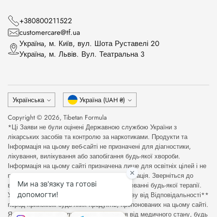
+380800211522
customercare@tf.ua
Українa, м. Київ, вул. Шота Руставелі 20
Українa, м. Львів. Вул. Театральна 3
Мова
Валюта
Українська
Україна (UAH ₴)
Copyright © 2026,
Tibetan Formula
*Ці Заяви не були оцінені Державною службою України з
лікарських засобів та контролю за наркотиками. Продукти та
Інформація на цьому веб-сайті не призначені для діагностики,
лікування, вилікування або запобігання будь-якої хвороби.
Інформація на цьому сайті призначена лише для освітніх цілей і не
повинна розглядатися як медична консультація. Зверніться до
відповідного медичного фахівця при оцінюванні будь-якої терапії.
Уважно прочитайте Повну Медичну Відмову від Відповідальності**
перед прийомом будь-яких продуктів, пропонованих на цьому сайті.
Якщо ви вагітні або проходите лікування від медичного стану, будь