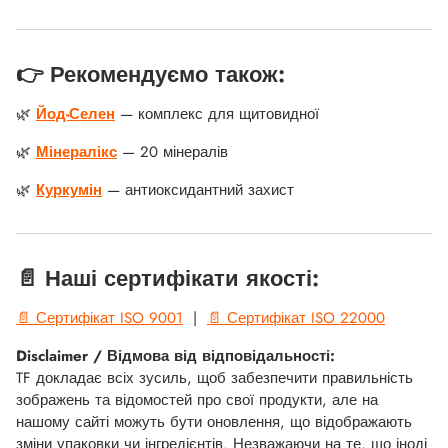
👉 Рекомендуємо також:
🌿
Йод-Селен
— комплекс для щитовидної
🌿
Мінералікс
— 20 мінералів
🌿
Куркумін
— антиоксидантний захист
📄 Наші сертифікати якості:
📄 Сертифікат ISO 9001
|
📄 Сертифікат ISO 22000
Disclaimer / Відмова від відповідальності:
TF докладає всіх зусиль, щоб забезпечити правильність
зображень та відомостей про свої продукти, але на
нашому сайті можуть бути оновлення, що відображають
зміни упаковки чи інгредієнтів. Незважаючи на те, що іноді