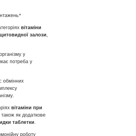
антажень*
атегоріях
вітаміни
щитовидної залози
,
організму у
икає потреба у
с обмінних
мплексу
анізму.
оріях
вітаміни при
а також як додаткове
идки таблетки
.
рмонійну роботу