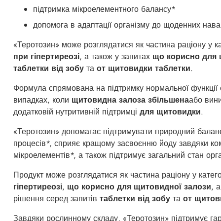
підтримка мікроелементного балансу*
допомога в адаптації організму до щоденних нав
«Теротозин» може розглядатися як частина раціону у к
при гіпертиреозі
, а також у запитах
що корисно для 
таблетки від зобу
та
от щитовидки таблетки
.
Формула спрямована на підтримку нормальної функції 
випадках, коли
щитовидна залоза збільшена
або вин
додатковій нутритивній підтримці
для щитовидки
.
«Теротозин» допомагає підтримувати природний балан
процесів*, сприяє кращому засвоєнню йоду завдяки ко
мікроелементів*, а також підтримує загальний стан орг
Продукт може розглядатися як частина раціону у катег
гіпертиреозі
,
що корисно для щитовидної залози
, 
рішення серед запитів
таблетки від зобу
та
от щитов
Завдяки рослинному складу, «Теротозин» підтримує га