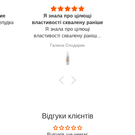
щі
Семар
Приємн
 раніше
Гарний препарат
шкі
щі
мас
раніше,
адіюся,
покра
Анонімно
куванні
и). На
ворити
Відгуки клієнтів
Відгуків ще немає