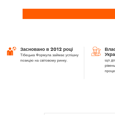
Засновано в 2012 році
Вла
Укра
Тібецька Формула займає успішну
що до
позицію на світовому ринку.
рівень
проце