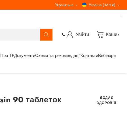
Українська
Україна (UAH ₴)
Мова
Валюта
Увійти
Кошик
📞
і
Про ТF
Документи
Схеми та рекомендації
Контакти
Вебінари
sin 90 таблеток
ДОДАЄ
ЗДОРОВ'Я