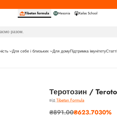
Tibetan formula
Mesonia
Kailas School
аємо разом.
ність
Для себе і близьких
Для дому
Підтримка імунітету
Статт
Теротозин / Teroto
від
Tibetan Formula
₴891.00
₴623.70
30%
Звичайна