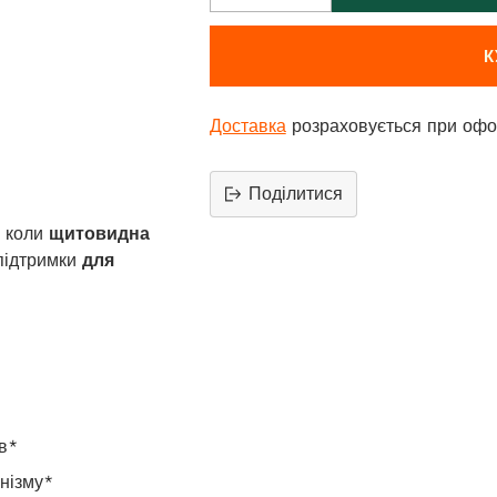
К
Доставка
розраховується при офо
Поділитися
Додати
, коли
щитовидна
продукт
 підтримки
для
до
вашего
кошика
в*
нізму*