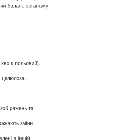
ний баланс організму
, хвощ польовий).
а целюлоза,
 зоб ражень та
ражають зміни
влені в іншій