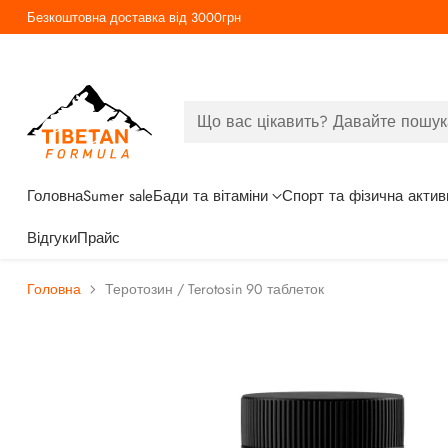
Безкоштовна доставка від 3000грн
Що вас цікавить? Давайте пошук
Головна
Sumer sale
Бади та вітаміни
Спорт та фізична актив
Відгуки
Прайс
Головна
Теротозин / Terotosin 90 таблеток