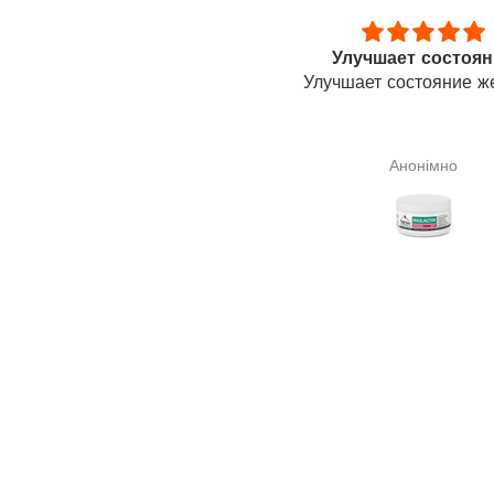
Улучшает состояние
Я знала про цілю
лучшает состояние желудка
властивості сквалену
Я знала про цілю
властивості сквалену 
тому його і замовила. Н
Анонімно
Галина Сподарик
що допоможе мені в лі
щитовидної залози(узл
разі про результат го
зарано.