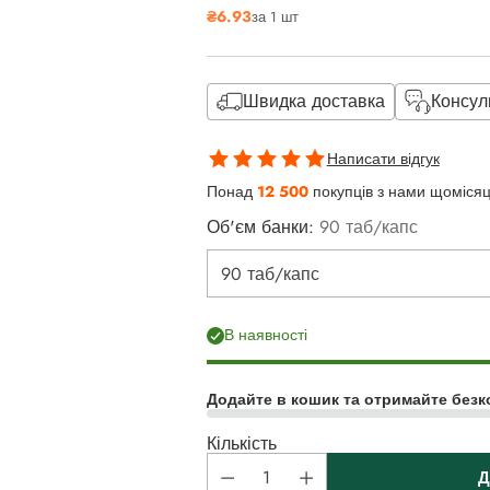
₴6.93
за 1 шт
ціна
Швидка доставка
Консул
Написати відгук
Понад
12 500
покупців з нами щоміся
Об'єм банки:
90 таб/капс
В наявності
Додайте в кошик та отримайте безк
Кількість
Д