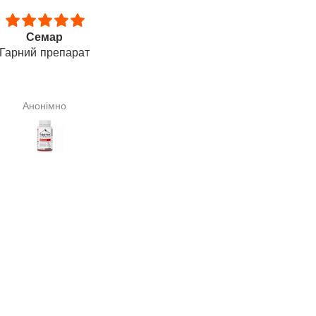
ий запах, всмоктується
Thank you
рою. Застосовую для
Thank you, this is a wonderfu
ажу опорно-рухового
product. Within 5 days, I sa
апарату. Відчуваю
noticeable reduction in hair los
щення. Дякую за Вашу
month later, my hair thickness 
Галина Сподарик
Любімова Ірина
роботу.
restored.
——
Дякую, це чудовий продукт
Протягом 5 днів я побачи
помітне зменшення випаді
волосся. Через місяць мо
звична густота волосся
відновилася.