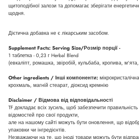
щитоподібної залози та допомагає зберігати енергетич
щодня.
Дієтична добавка не є лікарським засобом.
Supplement Facts: Serving Size/Розмір порції -
1 таблетка - 0,23 г Herbal Blend
(евкаліпт, ромашка, звіробій, кульбаба, кропива, м'ята
Other ingredients / Інші компоненти:
мікрокристалічн
крохмаль, магній стеарат, діоксид кремнію
Disclaimer / Відмова від відповідальності
TF докладає всіх зусиль, щоб забезпечити правильність
відомостей про свої продукти,
але на нашому сайті можуть бути оновлення, що відоб
упаковки чи інгредієнтів.
Незважаючи на те, що іноді товари можуть бути відпра