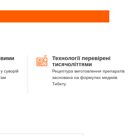
овими
Технології перевірені
тисячоліттями
у суворій
Рецептура виготовлення препаратів
там
заснована на формулах медиків
Тибету.