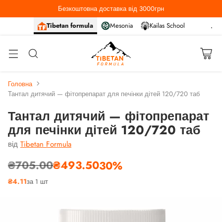
Безкоштовна доставка від 3000грн
Tibetan formula
Mesonia
Kailas School
Головна
Тантал дитячий — фітопрепарат для печінки дітей 120/720 таб
Тантал дитячий — фітопрепарат
для печінки дітей 120/720 таб
від
Tibetan Formula
₴705.00
₴493.50
30%
Звичайна
₴4.11
за 1 шт
ціна