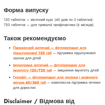
Форма випуску
120 таблеток — місячний курс (40 днів по 3 таблетки).
720 таблеток — для тривалої профілактики (6 місяців).
Також рекомендуємо
Панкресорб дитячий — фітопрепарат для
підшлункової 120 таб
— підтримка підшлункової
залози для дітей
Імуногранд дитячий — фітопрепарат для
імунітету 120/720 таб
— зміцнення імунітету дітей
Гепофіт — фітопрепарат для печінки і жовчного
міхура 60/360 таб
— комплексна підтримка печінки
для дорослих
Disclaimer / Відмова від