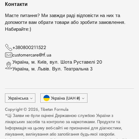
Контакти
Маєте питання? Ми завжди раді відповісти на них та
допомогти вам обрати товари або зробити замовлення.
Набирайте:)
+380800211522
customercare@tf.ua
Українa, м. Київ, вул. Шота Руставелі 20
Українa, м. Львів. Вул. Театральна 3
Мова
Валюта
Українська
Україна (UAH ₴)
Copyright © 2026,
Tibetan Formula
*Ці Заяви не були оцінені Державною службою України з
лікарських засобів та контролю за наркотиками. Продукти та
Інформація на цьому веб-сайті не призначені для діагностики,
лікування, вилікування або запобігання будь-якої хвороби.