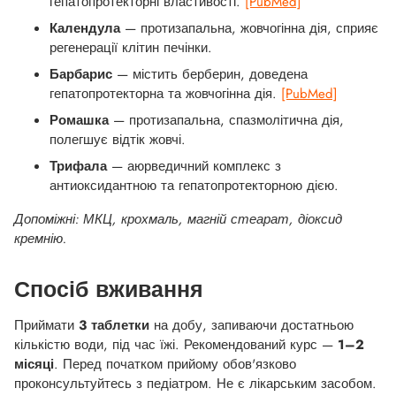
гепатопротекторні властивості.
[PubMed]
Календула
— протизапальна, жовчогінна дія, сприяє
регенерації клітин печінки.
Барбарис
— містить берберин, доведена
гепатопротекторна та жовчогінна дія.
[PubMed]
Ромашка
— протизапальна, спазмолітична дія,
полегшує відтік жовчі.
Трифала
— аюрведичний комплекс з
антиоксидантною та гепатопротекторною дією.
Допоміжні: МКЦ, крохмаль, магній стеарат, діоксид
кремнію.
Спосіб вживання
Приймати
3 таблетки
на добу, запиваючи достатньою
кількістю води, під час їжі. Рекомендований курс —
1–2
місяці
. Перед початком прийому обов'язково
проконсультуйтесь з педіатром. Не є лікарським засобом.