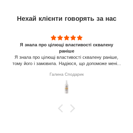
Нехай клієнти говорять за нас
Я знала про цілющі властивості сквалену
раніше
Я знала про цілющі властивості сквалену раніше,
тому його і замовила. Надіюся, що допоможе мені в
лікуванні щитовидної залози(узли). На разі про
Галина Сподарик
результат говорити зарано.