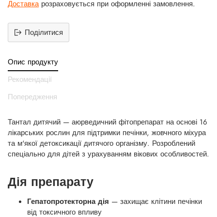
Доставка
розраховується при оформленні замовлення.
Поділитися
Додати
продукт
Опис продукту
до
вашего
Рекомендації
кошика
Попередження
Тантал дитячий — аюрведичний фітопрепарат на основі 16
лікарських рослин для підтримки печінки, жовчного міхура
та м'якої детоксикації дитячого організму. Розроблений
спеціально для дітей з урахуванням вікових особливостей.
Дія препарату
Гепатопротекторна дія
— захищає клітини печінки
від токсичного впливу