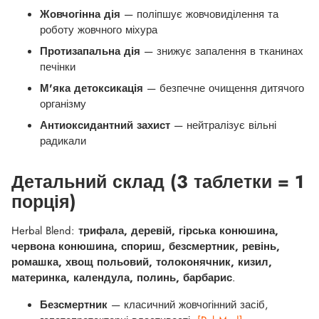
Жовчогінна дія
— поліпшує жовчовиділення та
роботу жовчного міхура
Протизапальна дія
— знижує запалення в тканинах
печінки
М'яка детоксикація
— безпечне очищення дитячого
організму
Антиоксидантний захист
— нейтралізує вільні
радикали
Детальний склад (3 таблетки = 1
порція)
Herbal Blend:
трифала, деревій, гірська конюшина,
червона конюшина, спориш, безсмертник, ревінь,
ромашка, хвощ польовий, толоконячник, кизил,
материнка, календула, полинь, барбарис
.
Безсмертник
— класичний жовчогінний засіб,