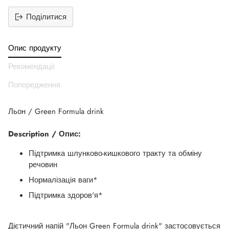
Поділитися
Додати
продукт
Опис продукту
до
вашего
Рекомендації
кошика
Попередження
Льон / Green Formula drink
Description / Опис:
Підтримка шлунково-кишкового тракту та обміну
речовин
Нормалізація ваги*
Підтримка здоров'я*
Дієтичний напій "Льон Green Formula drink" застосовується