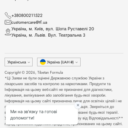
+380800211522
customercare@tf.ua
Українa, м. Київ, вул. Шота Руставелі 20
Українa, м. Львів. Вул. Театральна 3
Мова
Валюта
Українська
Україна (UAH ₴)
Copyright © 2026,
Tibetan Formula
*Ці Заяви не були оцінені Державною службою України з
лікарських засобів та контролю за наркотиками. Продукти та
Інформація на цьому веб-сайті не призначені для діагностики,
лікування, вилікування або запобігання будь-якої хвороби.
Інформація на цьому сайті призначена лише для освітніх цілей і не
повинна розглядатися як медична консультація. Зверніться до
відповідного медичного фахівця при оцінюванні будь-якої терапії.
Уважно прочитайте Повну Медичну Відмову від Відповідальності**
перед прийомом будь-яких продуктів, пропонованих на цьому сайті.