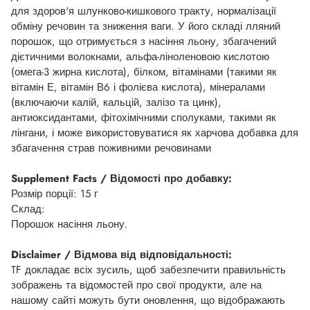
для здоров'я шлунково-кишкового тракту, нормалізації
обміну речовин та зниження ваги. У його складі лляний
порошок, що отримується з насіння льону, збагачений
дієтичними волокнами, альфа-ліноленовою кислотою
(омега-3 жирна кислота), білком, вітамінами (такими як
вітамін Е, вітамін В6 і фолієва кислота), мінералами
(включаючи калій, кальцій, залізо та цинк),
антиоксидантами, фітохімічними сполуками, такими як
лінгани, і може використовуватися як харчова добавка для
збагачення страв поживними речовинами
Supplement Facts / Відомості про добавку:
Розмір порції: 15 г
Склад:
Порошок насіння льону.
Disclaimer / Відмова від відповідальності:
TF докладає всіх зусиль, щоб забезпечити правильність
зображень та відомостей про свої продукти, але на
нашому сайті можуть бути оновлення, що відображають