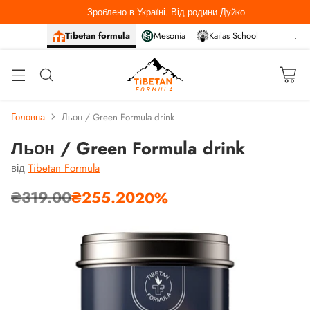
Зроблено в Україні. Від родини Дуйко
Tibetan formula
Mesonia
Kailas School
Головна
Льон / Green Formula drink
Льон / Green Formula drink
від
Tibetan Formula
₴319.00
₴255.20
20%
Звичайна
ціна