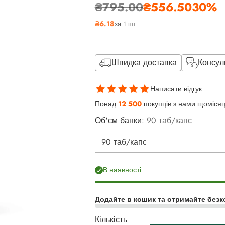
₴795.00
₴556.50
30%
Звичайна
₴6.18
за 1 шт
ціна
Швидка доставка
Консул
Написати відгук
Понад
12 500
покупців з нами щоміся
Об'єм банки:
90 таб/капс
В наявності
Додайте в кошик та отримайте безк
Кількість