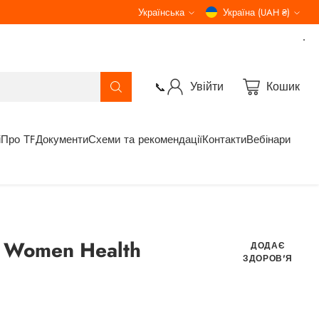
Зроблено в Україні. Від родини Дуйко
Українська
Україна (UAH ₴)
Мова
Валюта
Увійти
Кошик
📞
і
Про ТF
Документи
Схеми та рекомендації
Контакти
Вебінари
 Women Health
ДОДАЄ
ЗДОРОВ'Я