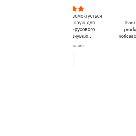
иємний запах, всмоктується
Thank you
шкірою. Застосовую для
Thank you, this is a won
масажу опорно-рухового
product. Within 5 days,
апарату. Відчуваю
noticeable reduction in hai
окращення. Дякую за Вашу
month later, my hair thick
Галина Сподарик
Любімова Ірина
роботу.
restored.
——
Дякую, це чудовий пр
Протягом 5 днів я по
помітне зменшення ви
волосся. Через місяц
звична густота волосся
відновилася.