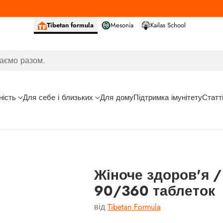
Tibetan formula
Mesonia
Kailas School
аємо разом.
ність
Для себе і близьких
Для дому
Підтримка імунітету
Статт
Жіноче здоров'я /
90/360 таблеток
від
Tibetan Formula