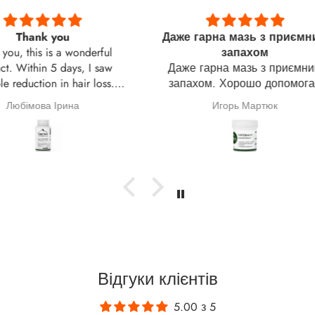
Даже гарна мазь з приємним
Купляю
derful
запахом
ма
 I saw
Даже гарна мазь з приємним
Купля
r loss. A
запахом. Хорошо допомогає
мале
ness was
задов
Игорь Мартюк
Ще 
одукт.
незаб
бачила
було 
падіння
ь моя
Відгуки клієнтів
5.00 з 5