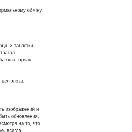
ормальному обміну
рції: 3 таблетки
страгал
а біла, гірчак
а целюлоза,
сть изображений и
 быть обновления,
смотря на то, что
е, всегда