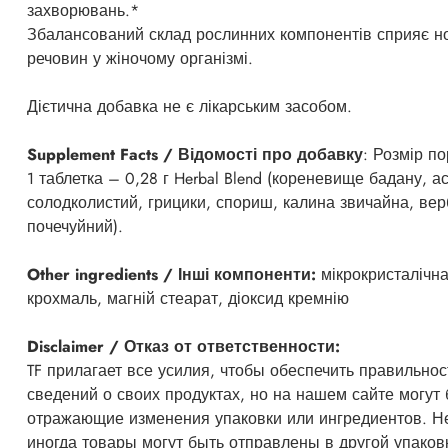
захворювань.*
Збалансований склад рослинних компонентів сприяє н
речовин у жіночому організмі.
Дієтична добавка не є лікарським засобом.
Supplement Facts / Відомості про добавку
: Розмір по
1 таблетка – 0,28 г Herbal Blend (кореневище бадану, а
солодколистий, грицики, спориш, калина звичайна, верб
почечуйний).
Other ingredients / Інші компоненти:
мікрокристалічн
крохмаль, магній стеарат, діоксид кремнію
Disclaimer / Отказ от ответственности:
TF прилагает все усилия, чтобы обеспечить правильно
сведений о своих продуктах, но на нашем сайте могут
отражающие изменения упаковки или ингредиентов. Не
иногда товары могут быть отправлены в другой упаковк