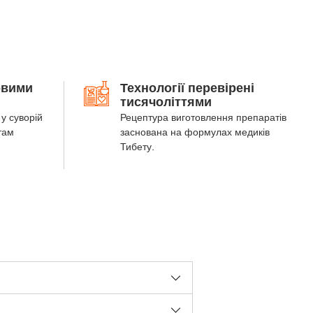
овими
Технології перевірені
тисячоліттями
у суворій
Рецептура виготовлення препаратів
там
заснована на формулах медиків
Тибету.