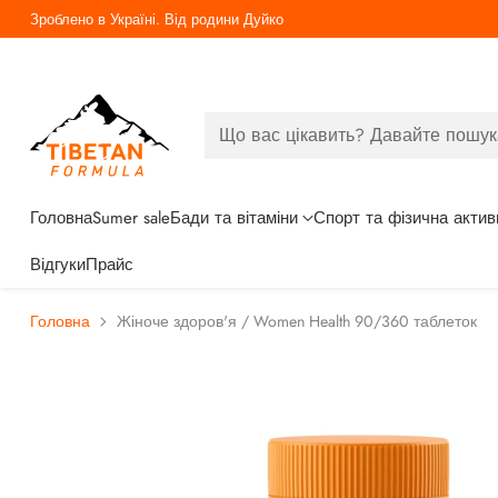
Безкоштовна доставка від 3000грн
Що вас цікавить? Давайте пошук
Головна
Sumer sale
Бади та вітаміни
Спорт та фізична актив
Відгуки
Прайс
Головна
Жіноче здоров'я / Women Health 90/360 таблеток