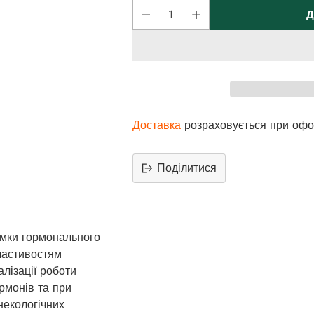
Д
Доставка
розраховується при офо
Поділитися
Додати
продукт
до
мки гормонального
вашего
ластивостям
кошика
лізації роботи
рмонів та при
некологічних