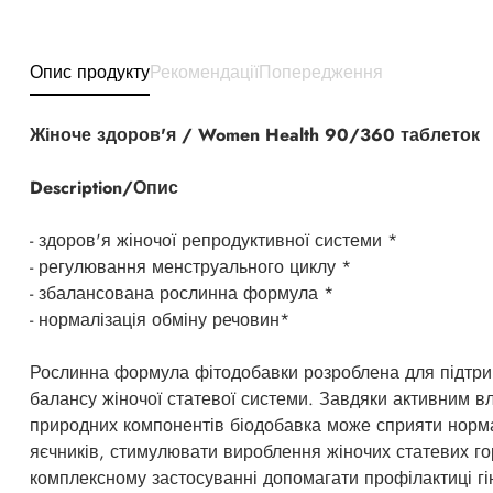
Опис продукту
Рекомендації
Попередження
Жіноче здоров'я / Women Health 90/360 таблеток
Description/Опис
- здоров'я жіночої репродуктивної системи *
- регулювання менструального циклу *
- збалансована рослинна формула *
- нормалізація обміну речовин*
Рослинна формула фітодобавки розроблена для підтри
балансу жіночої статевої системи. Завдяки активним в
природних компонентів біодобавка може сприяти норма
яєчників, стимулювати вироблення жіночих статевих го
комплексному застосуванні допомагати профілактиці гі