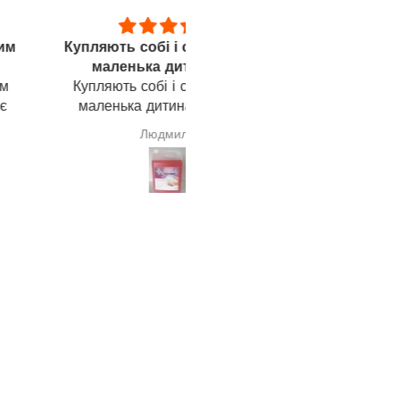
ть собі і сестрі в якої
Допомога при некрозі
ленька дитина, ми
Мене звати Олександр. М
ють собі і сестрі в якої
бабуся жила далеко у сел
нька дитина, ми дуже
одна, 89 років, у неї бул
олені миючим засобом.
виявлено некроз нижньо
Людмила
Емілія Гаврилюк
одне спостереження
кінцівки. У місті сказали: 1
каналізаційні труби
ампутувати. Але як, коли в
иваються, бо раніше це
цукор і тиск? Вирішили
регулярною проблемою.
лікувати чим лише можлив
Так от, нічого так не
допомогло, як L-Аргінін! Да
Бог благословінь і здоров
Софії, Андрію Андрійович
Тетяні оператору (._.)