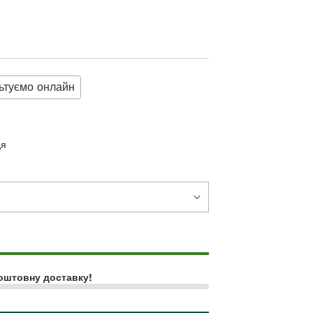
ьтуємо онлайн
ця
оштовну доставку!