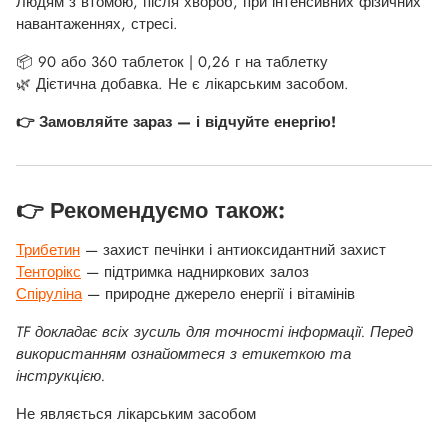
Людям з втомою, після хвороб, при інтенсивних фізичних
навантаженнях, стресі.
📦 90 або 360 таблеток | 0,26 г на таблетку
🌿 Дієтична добавка. Не є лікарським засобом.
👉 Замовляйте зараз — і відчуйте енергію!
👉 Рекомендуємо також:
Трибетин
— захист печінки і антиоксидантний захист
Тенторікс
— підтримка надниркових залоз
Спіруліна
— природне джерело енергії і вітамінів
TF докладає всіх зусиль для точності інформації. Перед
використанням ознайомтеся з етикеткою та
інструкцією.
Не являється лікарським засобом