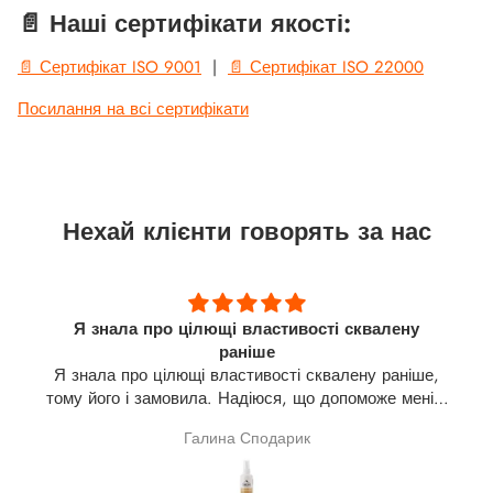
📄 Наші сертифікати якості:
📄 Сертифікат ISO 9001
|
📄 Сертифікат ISO 22000
Посилання на всі сертифікати
Нехай клієнти говорять за нас
Я знала про цілющі властивості сквалену
раніше
Я знала про цілющі властивості сквалену раніше,
тому його і замовила. Надіюся, що допоможе мені в
лікуванні щитовидної залози(узли). На разі про
Галина Сподарик
результат говорити зарано.