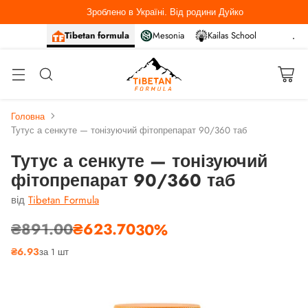
Зроблено в Україні. Від родини Дуйко
Tibetan formula
Mesonia
Kailas School
Головна
Тутус а сенкуте — тонізуючий фітопрепарат 90/360 таб
Тутус а сенкуте — тонізуючий
фітопрепарат 90/360 таб
від
Tibetan Formula
₴891.00
₴623.70
30%
Звичайна
₴6.93
за 1 шт
ціна