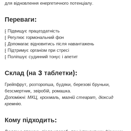
для відновлення енергетичного потенціалу.
Переваги:
⁅ Підвищує працездатність
⁅ Регулює гормональний фон
⁅ Допомагає відновитись після навантажень
⁅ Підтримує організм при стресі
⁅ Поліпшує судинний тонус і апетит
Склад (на 3 таблетки):
Грейпфрут, розторопша, будяки, березові бруньки,
безсмертник, звіробій, ромашка.
Допоміжні: МКЦ, крохмаль, магній стеарат, діоксид
кремнію.
Кому підходить: