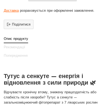
Доставка
розраховується при оформленні замовлення.
Поділитися
Додати
продукт
Опис продукту
до
вашего
Рекомендації
кошика
Попередження
Тутус а сенкуте — енергія і
відновлення з сили природи 🌿
Відчуваєте хронічну втому, знижену працездатність або
слабкість після хвороби? Тутус а сенкуте —
загальнозміцнюючий фітопрепарат з 7 лікарських рослин