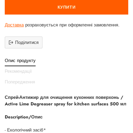
КУПИТИ
Доставка
розраховується при оформленні замовлення.
Поділитися
Додати
продукт
Опис продукту
до
вашего
Рекомендації
кошика
Попередження
Спрей-Антижир для очищення кухонних поверхонь /
Active Lime Degreaser spray for kitchen surfaces 500 мл
Description/Опис
- Екологічний засіб*