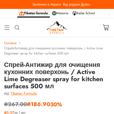
Зроблено в Україні. Від родини Дуйко
Tibetan formula
Mesonia
Kailas School
Головна
Спрей-Антижир для очищення кухонних поверхонь / Active Lime
Degreaser spray for kitchen surfaces 500 мл
Спрей-Антижир для очищення
кухонних поверхонь / Active
Lime Degreaser spray for kitchen
surfaces 500 мл
від
Tibetan Formula
₴267.00
₴186.90
30%
Звичайна
₴0.37
за 1 мл