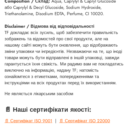
Composition / Склад:
Aqua, Caprylyl & Capryl Glucoside
або Caprylyl & Decyl Glucoside, Sodium Hydroxide,
Triethanolamine, Disodium EDTA, Рerfume, CI 10020.
Disclaimer / Відмова від відповідальності
TF докладає всіх зусиль, щоб забезпечити правильність
зображень та відомостей про свої продукти, але на
нашому сайті можуть бути оновлення, що відображають
зміни упаковки чи інгредієнтів. Незважаючи на те, що іноді
товари можуть бути відправлені в іншій упаковці, завжди
гарантується їхня свіжість. Ми радимо вам не покладатись
виключно на інформацію, надану TF; натомість
ознайомтеся з етикетками, попередженнями та
інструкціями на всіх продуктах перед їх використанням.
Не являється лікарським засобом
📄 Наші сертифікати якості:
📄 Сертифікат ISO 9001
|
📄 Сертифікат ISO 22000