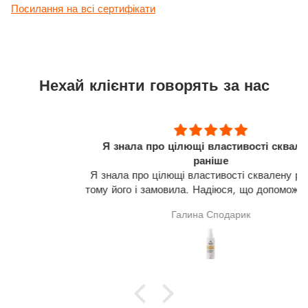
Посилання на всі сертифікати
Нехай клієнти говорять за нас
Я знала про цілющі властивості сквалену
раніше
Я знала про цілющі властивості сквалену раніше,
тому його і замовила. Надіюся, що допоможе мені в
лікуванні щитовидної залози(узли). На разі про
Галина Сподарик
результат говорити зарано.