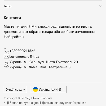
Інфо
Контакти
Маєте питання? Ми завжди раді відповісти на них та
допомогти вам обрати товари або зробити замовлення.
Набирайте:)
+380800211522
customercare@tf.ua
Українa, м. Київ, вул. Шота Руставелі 20
Українa, м. Львів. Вул. Театральна 3
Мова
Валюта
Українська
Україна (UAH ₴)
Copyright © 2026,
Tibetan Formula
*Ці Заяви не були оцінені Державною службою України з