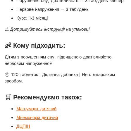
Порушення сну, дратівливість — 3 таб/день ввечері
Нервове напруження — 3 таб/день
Курс: 1-3 місяці
⚠️ Дотримуйтесь інструкції на упаковці.
👶 Кому підходить:
Дітям з порушенням сну, підвищеною дратівливістю,
нервовим напруженням.
📦 120 таблеток | Дієтична добавка | Не є лікарським
засобом.
🛒 Рекомендуємо також:
Магнумцит дитячий
Мнемонорм дитячий
ДЦПІН