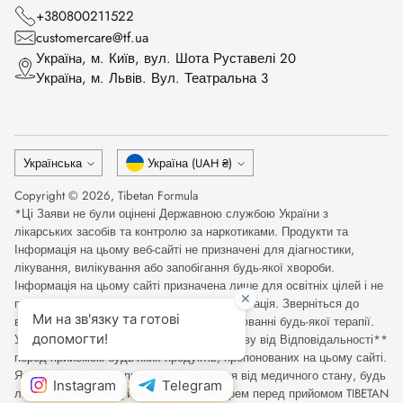
+380800211522
customercare@tf.ua
Українa, м. Київ, вул. Шота Руставелі 20
Українa, м. Львів. Вул. Театральна 3
Мова
Валюта
Українська
Україна (UAH ₴)
Copyright © 2026,
Tibetan Formula
*Ці Заяви не були оцінені Державною службою України з
лікарських засобів та контролю за наркотиками. Продукти та
Інформація на цьому веб-сайті не призначені для діагностики,
лікування, вилікування або запобігання будь-якої хвороби.
Інформація на цьому сайті призначена лише для освітніх цілей і не
повинна розглядатися як медична консультація. Зверніться до
відповідного медичного фахівця при оцінюванні будь-якої терапії.
Уважно прочитайте Повну Медичну Відмову від Відповідальності**
перед прийомом будь-яких продуктів, пропонованих на цьому сайті.
Якщо ви вагітні або проходите лікування від медичного стану, будь
ласка, проконсультуйтесь зі своїм лікарем перед прийомом TIBETAN