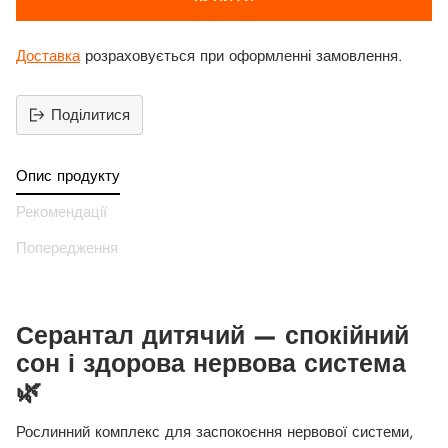
Доставка
розраховується при оформленні замовлення.
Поділитися
Додати
продукт
Опис продукту
до
вашего
Рекомендації
кошика
Попередження
Серантал дитячий — спокійний
сон і здорова нервова система
🌿
Рослинний комплекс для заспокоєння нервової системи,