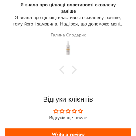
у
Семар
Гарний препарат
ше,
ні в
ро
Анонімно
Відгуки клієнтів
Відгуків ще немає
Write a review