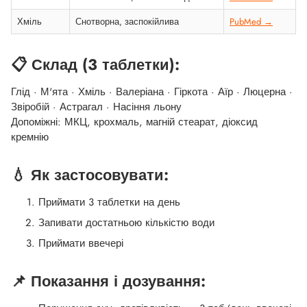
Хміль
Снотворна, заспокійлива
PubMed →
📋 Склад (3 таблетки):
Глід · М'ята · Хміль · Валеріана · Гіркота · Аїр · Люцерна ·
Звіробій · Астрагал · Насіння льону
Допоміжні: МКЦ, крохмаль, магній стеарат, діоксид
кремнію
💧 Як застосовувати:
Приймати 3 таблетки на день
Запивати достатньою кількістю води
Приймати ввечері
📌 Показання і дозування: