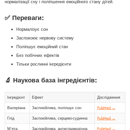
нормалізації сну і поліпшення емоційного стану дітей.
✅ Переваги:
Нормалізує сон
Заспокоює нервову систему
Поліпшує емоційний стан
Без побічних ефектів
Тільки рослинні інгредієнти
🔬 Наукова база інгредієнтів:
Інгредієнт
Ефект
Дослідження
Валеріана
Заспокійлива, поліпшує сон
PubMed →
Глід
Заспокійлива, серцево-судинна
PubMed →
М'ята
Заспокійлива, антиспазмодічна
PubMed →