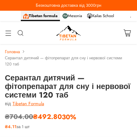
Безкоштовна доставка від 3000грн
Tibetan formula
Mesonia
Kailas School
Головна
Серантал дитячий — фітопрепарат для сну і нервової системи
120 таб
Серантал дитячий —
фітопрепарат для сну і нервової
системи 120 таб
від
Tibetan Formula
₴704.00
₴492.80
30%
Звичайна
₴4.11
за 1 шт
ціна