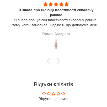
Я знала про цілющі властивості сквалену
раніше
Я знала про цілющі властивості сквалену раніше,
тому його і замовила. Надіюся, що допоможе мені в
лікуванні щитовидної залози(узли). На разі про
Галина Сподарик
результат говорити зарано.
Відгуки клієнтів
Відгуків ще немає