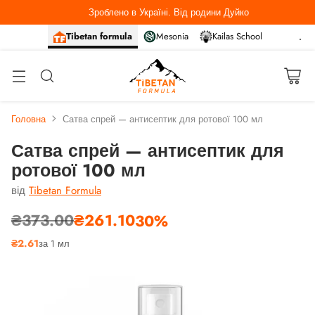
Зроблено в Україні. Від родини Дуйко
Tibetan formula
Mesonia
Kailas School
Головна
Сатва спрей — антисептик для ротової 100 мл
Сатва спрей — антисептик для
ротової 100 мл
від
Tibetan Formula
₴373.00
₴261.10
30%
Звичайна
₴2.61
за 1 мл
ціна