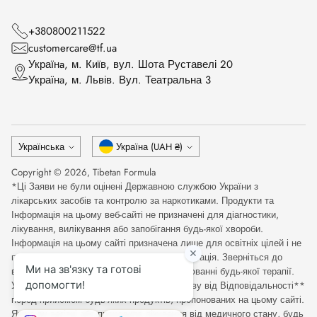
+380800211522
customercare@tf.ua
Українa, м. Київ, вул. Шота Руставелі 20
Українa, м. Львів. Вул. Театральна 3
Мова
Валюта
Українська
Україна (UAH ₴)
Copyright © 2026,
Tibetan Formula
*Ці Заяви не були оцінені Державною службою України з
лікарських засобів та контролю за наркотиками. Продукти та
Інформація на цьому веб-сайті не призначені для діагностики,
лікування, вилікування або запобігання будь-якої хвороби.
Інформація на цьому сайті призначена лише для освітніх цілей і не
повинна розглядатися як медична консультація. Зверніться до
відповідного медичного фахівця при оцінюванні будь-якої терапії.
Уважно прочитайте Повну Медичну Відмову від Відповідальності**
перед прийомом будь-яких продуктів, пропонованих на цьому сайті.
Якщо ви вагітні або проходите лікування від медичного стану, будь