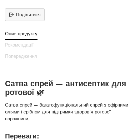
Поділитися
Додати
продукт
Опис продукту
до
вашего
Рекомендації
кошика
Попередження
Сатва спрей — антисептик для
ротової 🌿
Сатва спрей — багатофункціональний спрей з ефірними
оліями і сріблом для підтримки здоров'я ротової
порожнини.
Переваги: