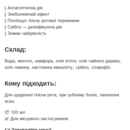
⁅ Антисептична дія
⁅ Знеболюючий ефект
⁅ Поліпшує гігієну ротової порожнини
⁅ Срібло — дезінфікуюча дія
⁅ Знімає набряклість
Склад:
Вода, ментол, камфора, олія м'яти, олія чайного дерева,
олія лимона, настоянка евкаліпту, срібло, хлорофіл.
Кому підходить:
Для щоденної гігієни рота, при зубному болю, запаленні
ясен.
📦 100 мл
🌿 Для місцевого застосування.
👉 Замовляйте зараз!