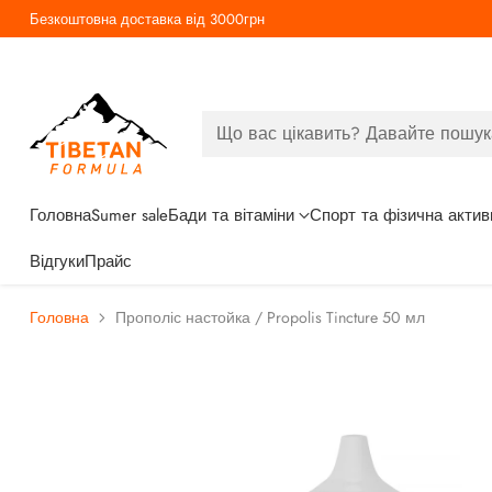
Безкоштовна доставка від 3000грн
Що вас цікавить? Давайте пошук
Головна
Sumer sale
Бади та вітаміни
Спорт та фізична актив
Відгуки
Прайс
Головна
Прополіс настойка / Propolis Tincture 50 мл