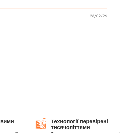
26/02/26
овими
Технології перевірені
тисячоліттями