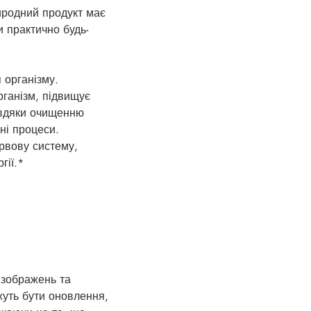
риродний продукт має
 практично будь-
 організму.
рганізм, підвищує
завдяки очищенню
чні процеси.
рвову систему,
гії.*
 зображень та
жуть бути оновлення,