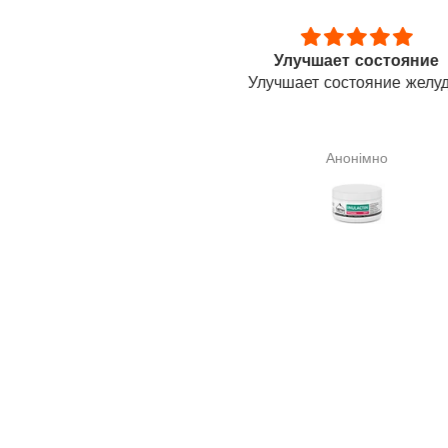
Улучшает состояние
Я знала про цілю
лучшает состояние желудка
властивості сквалену
Я знала про цілю
властивості сквалену 
тому його і замовила. Н
Анонімно
Галина Сподарик
що допоможе мені в лі
щитовидної залози(узл
разі про результат го
зарано.