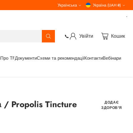
Українська
Україна (UAH ₴)
Мова
Валюта
Увійти
Кошик
📞
і
Про ТF
Документи
Схеми та рекомендації
Контакти
Вебінари
/ Propolis Tincture
ДОДАЄ
ЗДОРОВ'Я