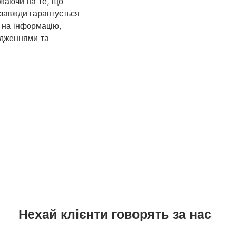
ажаючи на те, що
 завжди гарантується
 на інформацію,
едженнями та
.
Нехай клієнти говорять за нас