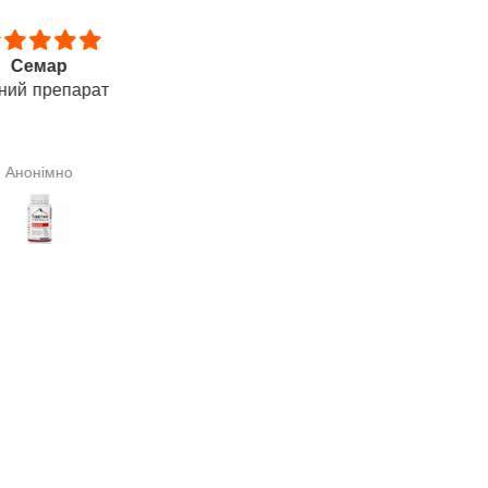
ий запах, всмоктується
Thank you
рою. Застосовую для
Thank you, this is a wonderfu
ажу опорно-рухового
product. Within 5 days, I sa
апарату. Відчуваю
noticeable reduction in hair los
щення. Дякую за Вашу
month later, my hair thickness 
Галина Сподарик
Любімова Ірина
роботу.
restored.
——
Дякую, це чудовий продукт
Протягом 5 днів я побачи
помітне зменшення випаді
волосся. Через місяць мо
звична густота волосся
відновилася.