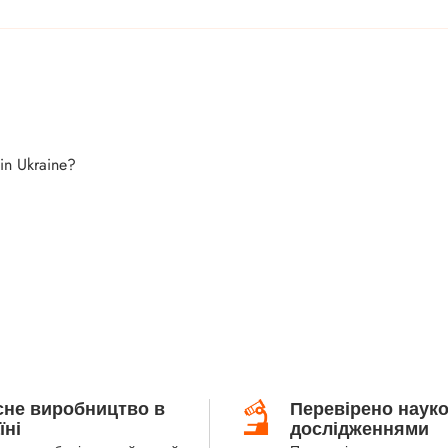
 in Ukraine?
сне виробництво в
Перевірено наук
їні
дослідженнями