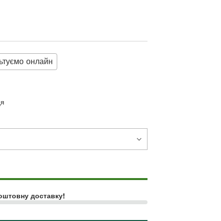
ьтуємо онлайн
ця
оштовну доставку!