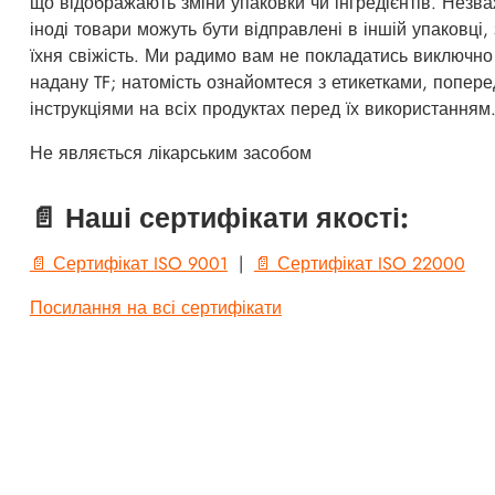
що відображають зміни упаковки чи інгредієнтів. Незв
іноді товари можуть бути відправлені в іншій упаковці,
їхня свіжість. Ми радимо вам не покладатись виключно
надану TF; натомість ознайомтеся з етикетками, попер
інструкціями на всіх продуктах перед їх використанням
Не являється лікарським засобом
📄 Наші сертифікати якості:
📄 Сертифікат ISO 9001
|
📄 Сертифікат ISO 22000
Посилання на всі сертифікати