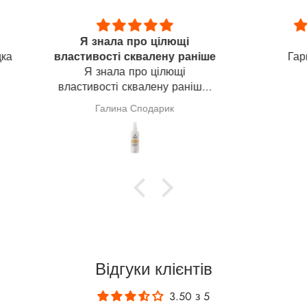
щі
Семар
Приємн
 раніше
Гарний препарат
шкі
щі
мас
раніше,
адіюся,
покра
Анонімно
куванні
и). На
ворити
Відгуки клієнтів
3.50 з 5