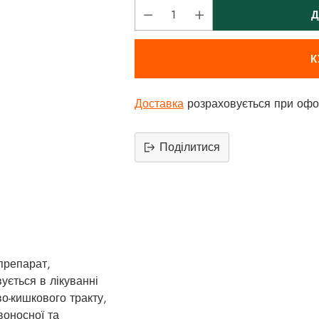
Д
К
Доставка
розраховується при офо
Поділитися
Додати
продукт
до
вашего
кошика
препарат,
ується в лікуванні
о-кишкового тракту,
воносної та