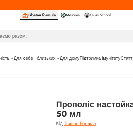
Tibetan formula
Mesonia
Kailas School
аємо разом.
ність
Для себе і близьких
Для дому
Підтримка імунітету
Статт
Прополіс настойка 
50 мл
від
Tibetan Formula