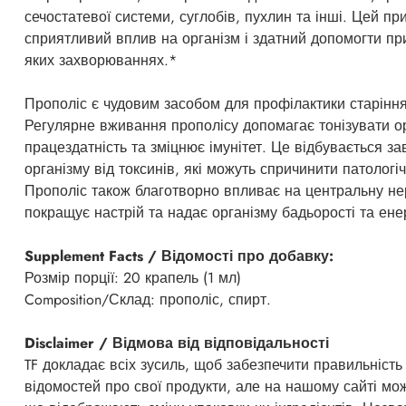
сечостатевої системи, суглобів, пухлин та інші. Цей п
сприятливий вплив на організм і здатний допомогти при
яких захворюваннях.*
Прополіс є чудовим засобом для профілактики старіння
Регулярне вживання прополісу допомагає тонізувати о
працездатність та зміцнює імунітет. Це відбувається 
організму від токсинів, які можуть спричинити патологі
Прополіс також благотворно впливає на центральну не
покращує настрій та надає організму бадьорості та енер
Supplement Facts / Відомості про добавку:
Розмір порції: 20 крапель (1 мл)
Composition/Склад: прополіс, спирт.
Disclaimer / Відмова від відповідальності
TF докладає всіх зусиль, щоб забезпечити правильність
відомостей про свої продукти, але на нашому сайті мо