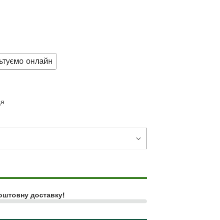
ьтуємо онлайн
ця
оштовну доставку!