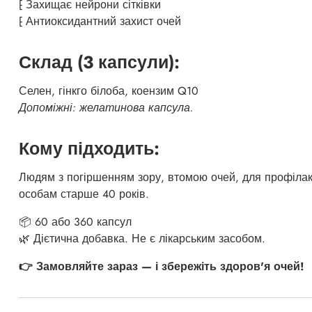
⁅ Захищає нейрони сітківки
⁅ Антиоксидантний захист очей
Склад (3 капсули):
Селен, гінкго білоба, коензим Q10
Допоміжні: желатинова капсула.
Кому підходить:
Людям з погіршенням зору, втомою очей, для профілак
особам старше 40 років.
📦 60 або 360 капсул
🌿 Дієтична добавка. Не є лікарським засобом.
👉 Замовляйте зараз — і збережіть здоров'я очей!