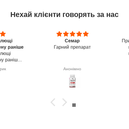
Нехай клієнти говорять за нас
щі
Семар
Приємн
 раніше
Гарний препарат
шкі
щі
мас
раніше,
адіюся,
покра
Анонімно
куванні
и). На
ворити