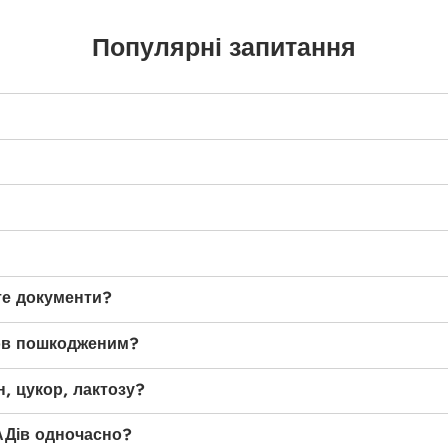
Популярні запитання
те документи?
ов пошкодженим?
, цукор, лактозу?
АДів одночасно?