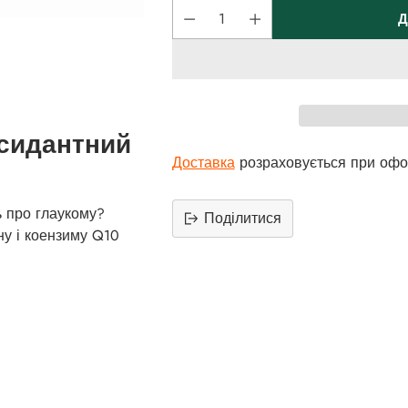
Д
сидантний
Доставка
розраховується при офо
ь про глаукому?
Поділитися
ну і коензиму Q10
Додати
продукт
до
вашего
кошика