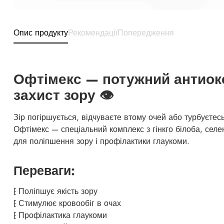
Опис продукту
Рекомендації
Попередження
Офтімекс — потужний антиок
захист зору 👁️
Зір погіршується, відчуваєте втому очей або турбуєтес
Офтімекс — спеціальний комплекс з гінкго білоба, селе
для поліпшення зору і профілактики глаукоми.
Переваги:
⁅ Поліпшує якість зору
⁅ Стимулює кровообіг в очах
⁅ Профілактика глаукоми