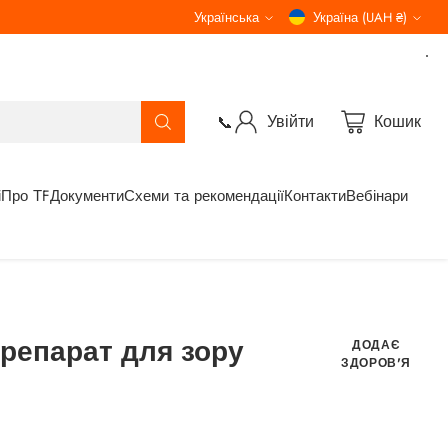
Українська
Україна (UAH ₴)
Мова
Валюта
Увійти
Кошик
📞
і
Про ТF
Документи
Схеми та рекомендації
Контакти
Вебінари
репарат для зору
ДОДАЄ
ЗДОРОВ'Я