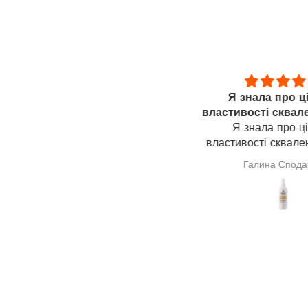
Улучшает состояние
Я знала про цілю
лучшает состояние желудка
властивості сквалену
Я знала про цілю
властивості сквалену 
тому його і замовила. Н
Анонімно
Галина Сподарик
що допоможе мені в лі
щитовидної залози(узл
разі про результат го
зарано.