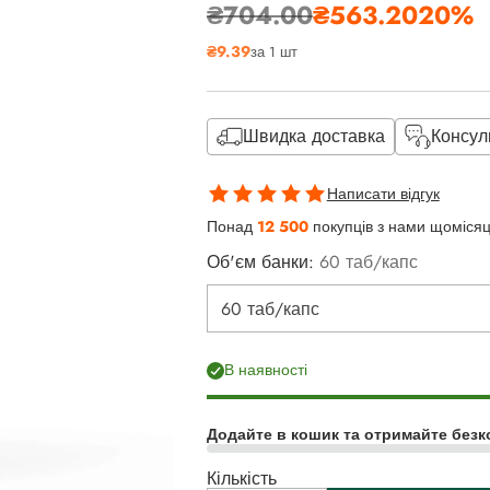
₴704.00
₴563.20
20%
Звичайна
₴9.39
за 1 шт
ціна
Швидка доставка
Консул
Написати відгук
Понад
12 500
покупців з нами щоміся
Об'єм банки:
60 таб/капс
В наявності
Додайте в кошик та отримайте безк
Кількість