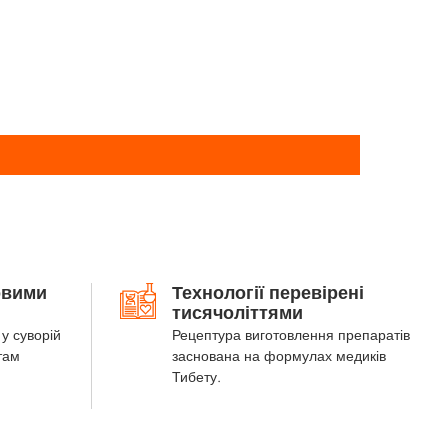
овими
Технології перевірені
тисячоліттями
у суворій
Рецептура виготовлення препаратів
там
заснована на формулах медиків
Тибету.