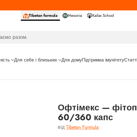
Tibetan formula
Mesonia
Kailas School
аємо разом.
ність
Для себе і близьких
Для дому
Підтримка імунітету
Статт
Офтімекс — фітоп
60/360 капс
від
Tibetan Formula