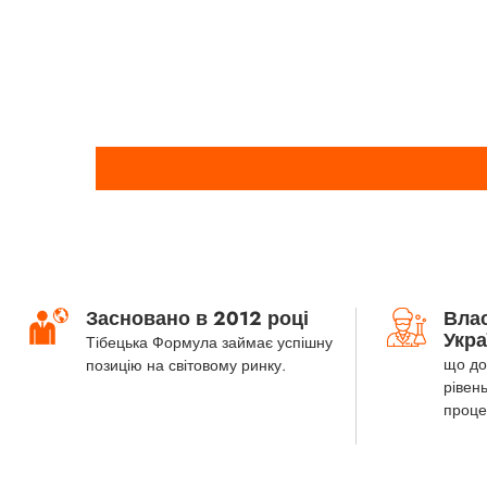
Засновано в 2012 році
Вла
Укра
Тібецька Формула займає успішну
що до
позицію на світовому ринку.
рівень
проце