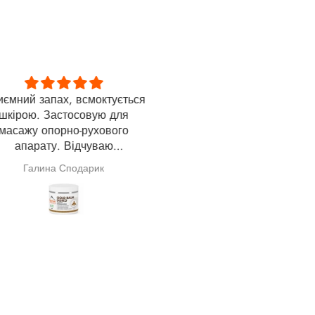
ий запах, всмоктується
Thank you
рою. Застосовую для
Thank you, this is a wonderfu
ажу опорно-рухового
product. Within 5 days, I sa
апарату. Відчуваю
noticeable reduction in hair los
щення. Дякую за Вашу
month later, my hair thickness 
Галина Сподарик
Любімова Ірина
роботу.
restored.
——
Дякую, це чудовий продукт
Протягом 5 днів я побачи
помітне зменшення випаді
волосся. Через місяць мо
звична густота волосся
відновилася.