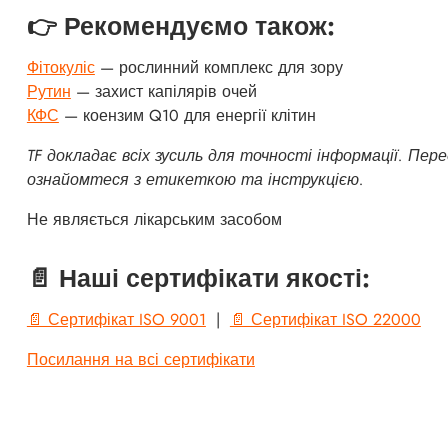
👉 Рекомендуємо також:
Фітокуліс
— рослинний комплекс для зору
Рутин
— захист капілярів очей
КФС
— коензим Q10 для енергії клітин
TF докладає всіх зусиль для точності інформації. Пе
ознайомтеся з етикеткою та інструкцією.
Не являється лікарським засобом
📄 Наші сертифікати якості:
📄 Сертифікат ISO 9001
|
📄 Сертифікат ISO 22000
Посилання на всі сертифікати