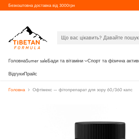
Безкоштовна доставка від 3000грн
Що вас цікавить? Давайте пошук
Головна
Sumer sale
Бади та вітаміни
Спорт та фізична актив
Відгуки
Прайс
Головна
Офтімекс — фітопрепарат для зору 60/360 капс