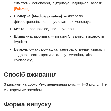
симптоми менопаузи, підтримує надниркові залози.
[PubMed]
Люцерна (Medicago sativa)
— джерело
фітоестрогенів, поліпшує стан при менопаузі.
М'ята
— заспокоює, поліпшує сон.
Шипшина, кропива
— вітамін C, залізо, зміцнюють
імунітет.
Буркун, оман, ромашка, селера, стручки квасолі
— доповнюють протизапальну, сечогінну дію
комплексу.
Спосіб вживання
3 капсули на добу. Рекомендований курс — 1–3 місяці. Не
є лікарським засобом.
Форма випуску