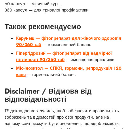
60 капсул — місячний курс.
360 капсул — для тривалої профілактики.
Також рекомендуємо
Карунеш — фітопрепарат для жіночого здоров'я
90/360 таб
— гормональний баланс
Гіпергідрозин — фітопрепарат від надмірної
пітливості 90/360 таб
— зменшення припливів
Міо-Інозитол — СПКЯ, гормони, репродукція 120
капс
— гормональний баланс
Disclaimer / Відмова від
відповідальності
TF докладає всіх зусиль, щоб забезпечити правильність
зображень та відомостей про свої продукти, але на
нашому сайті можуть бути оновлення, що відображають