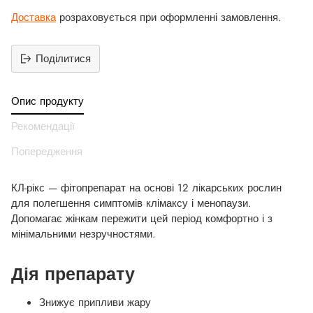
Доставка
розраховується при оформленні замовлення.
Поділитися
Додати
продукт
Опис продукту
до
вашего
Рекомендації
кошика
Попередження
КЛ-рікс — фітопрепарат на основі 12 лікарських рослин
для полегшення симптомів клімаксу і менопаузи.
Допомагає жінкам пережити цей період комфортно і з
мінімальними незручностями.
Дія препарату
Знижує припливи жару