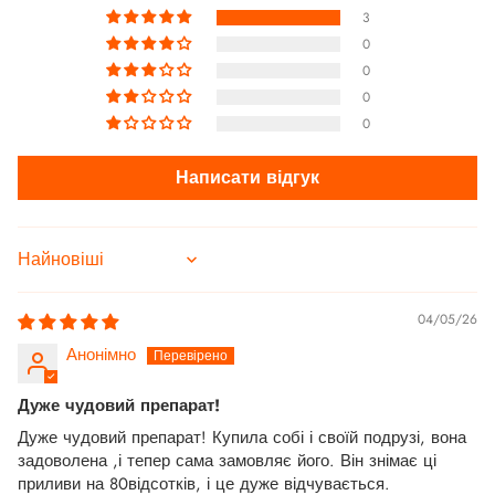
3
0
0
0
0
Написати відгук
Sort by
04/05/26
Анонімно
Дуже чудовий препарат!
Дуже чудовий препарат! Купила собі і своїй подрузі, вона
задоволена ,і тепер сама замовляє його. Він знімає ці
приливи на 80відсотків, і це дуже відчувається.