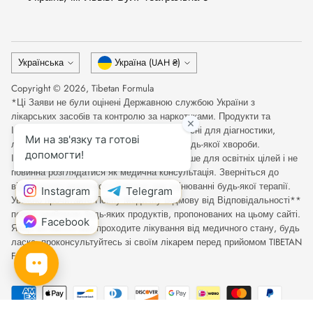
Мова
Валюта
Українська
Україна (UAH ₴)
Copyright © 2026,
Tibetan Formula
*Ці Заяви не були оцінені Державною службою України з
лікарських засобів та контролю за наркотиками. Продукти та
Інформація на цьому веб-сайті не призначені для діагностики,
лікування, вилікування або запобігання будь-якої хвороби.
Інформація на цьому сайті призначена лише для освітніх цілей і не
повинна розглядатися як медична консультація. Зверніться до
відповідного медичного фахівця при оцінюванні будь-якої терапії.
Уважно прочитайте Повну Медичну Відмову від Відповідальності**
перед прийомом будь-яких продуктів, пропонованих на цьому сайті.
Якщо ви вагітні або проходите лікування від медичного стану, будь
ласка, проконсультуйтесь зі своїм лікарем перед прийомом TIBETAN
FORMULA.