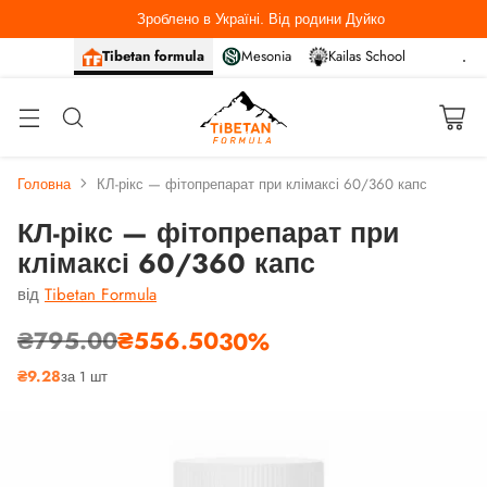
Зроблено в Україні. Від родини Дуйко
Tibetan formula
Mesonia
Kailas School
Головна
КЛ-рікс — фітопрепарат при клімаксі 60/360 капс
КЛ-рікс — фітопрепарат при
клімаксі 60/360 капс
від
Tibetan Formula
₴795.00
₴556.50
30%
Звичайна
₴9.28
за 1 шт
ціна