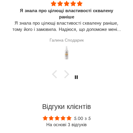
Я знала про цілющі властивості сквалену
раніше
Я знала про цілющі властивості сквалену раніше,
тому його і замовила. Надіюся, що допоможе мені в
лікуванні щитовидної залози(узли). На разі про
Галина Сподарик
результат говорити зарано.
Відгуки клієнтів
5.00 з 5
На основі 3 відгуків