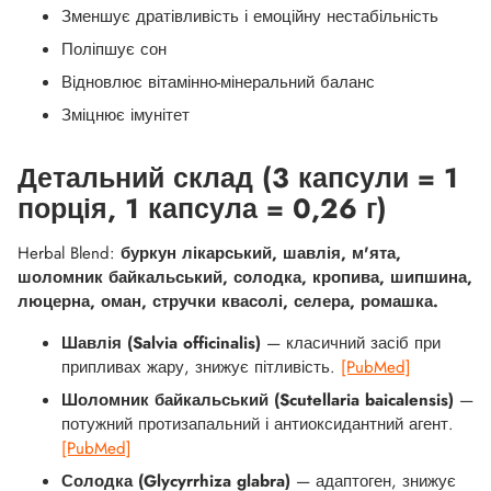
Зменшує дратівливість і емоційну нестабільність
Поліпшує сон
Відновлює вітамінно-мінеральний баланс
Зміцнює імунітет
Детальний склад (3 капсули = 1
порція, 1 капсула = 0,26 г)
Herbal Blend:
буркун лікарський, шавлія, м'ята,
шоломник байкальський, солодка, кропива, шипшина,
люцерна, оман, стручки квасолі, селера, ромашка.
Шавлія (Salvia officinalis)
— класичний засіб при
припливах жару, знижує пітливість.
[PubMed]
Шоломник байкальський (Scutellaria baicalensis)
—
потужний протизапальний і антиоксидантний агент.
[PubMed]
Солодка (Glycyrrhiza glabra)
— адаптоген, знижує