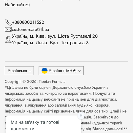
Набирайте:)
+380800211522
customercare@tf.ua
Українa, м. Київ, вул. Шота Руставелі 20
Українa, м. Львів. Вул. Театральна 3
Мова
Валюта
Українська
Україна (UAH ₴)
Copyright © 2026,
Tibetan Formula
*Ці Заяви не були оцінені Державною службою України з
лікарських засобів та контролю за наркотиками. Продукти та
Інформація на цьому веб-сайті не призначені для діагностики,
лікування, вилікування або запобігання будь-якої хвороби.
Інформація на цьому сайті призначена лише для освітніх цілей і не
повинна розглядатися як медична консультація. Зверніться до
відповідного медичного фахівця при оцінюванні будь-якої терапії.
Уважно прочитайте Повну Медичну Відмову від Відповідальності**