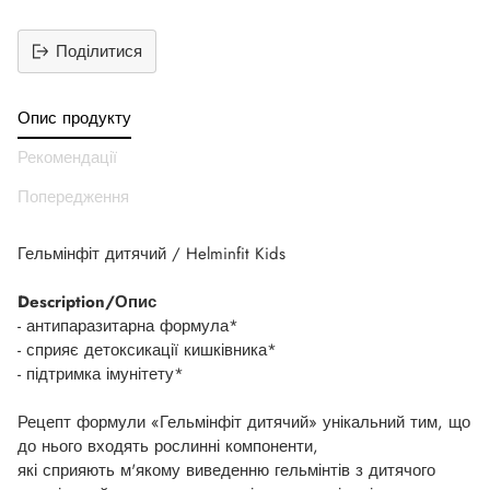
Поділитися
Додати
продукт
Опис продукту
до
вашего
Рекомендації
кошика
Попередження
Гельмінфіт дитячий / Helminfit Kids
Description/Опис
- антипаразитарна формула*
- сприяє детоксикації кишківника*
- підтримка імунітету*
Рецепт формули «Гельмінфіт дитячий» унікальний тим, що
до нього входять рослинні компоненти,
які сприяють м'якому виведенню гельмінтів з дитячого