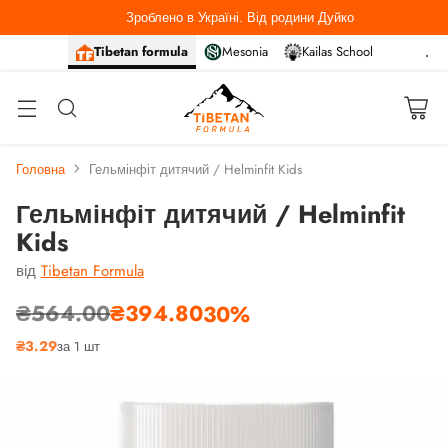
Зроблено в Україні. Від родини Дуйко
Tibetan formula
Mesonia
Kailas School
Головна
Гельмінфіт дитячий / Helminfit Kids
Гельмінфіт дитячий / Helminfit
Kids
від
Tibetan Formula
₴564.00
₴394.80
30%
Звичайна
₴3.29
за 1 шт
ціна