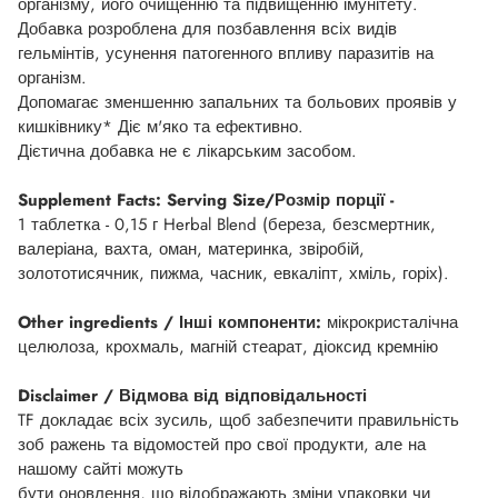
організму, його очищенню та підвищенню імунітету.
Добавка розроблена для позбавлення всіх видів
гельмінтів, усунення патогенного впливу паразитів на
організм.
Допомагає зменшенню запальних та больових проявів у
кишківнику* Діє м'яко та ефективно.
Дієтична добавка не є лікарським засобом.
Supplement Facts: Serving Size/Розмір порції -
1 таблетка - 0,15 г Herbal Blend (береза, безсмертник,
валеріана, вахта, оман, материнка, звіробій,
золототисячник, пижма, часник, евкаліпт, хміль, горіх).
Other ingredients / Інші компоненти:
мікрокристалічна
целюлоза, крохмаль, магній стеарат, діоксид кремнію
Disclaimer / Відмова від відповідальності
TF докладає всіх зусиль, щоб забезпечити правильність
зоб ражень та відомостей про свої продукти, але на
нашому сайті можуть
бути оновлення, що відображають зміни упаковки чи