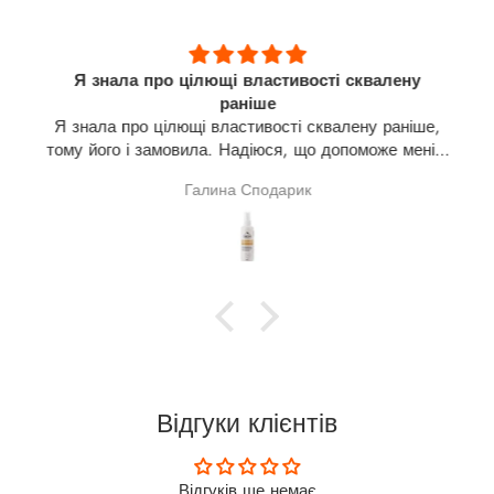
Я знала про цілющі властивості сквалену
раніше
Я знала про цілющі властивості сквалену раніше,
тому його і замовила. Надіюся, що допоможе мені в
лікуванні щитовидної залози(узли). На разі про
Галина Сподарик
результат говорити зарано.
Відгуки клієнтів
Відгуків ще немає