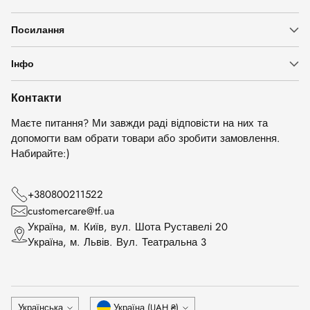
Посилання
Інфо
Контакти
Маєте питання? Ми завжди раді відповісти на них та
допомогти вам обрати товари або зробити замовлення.
Набирайте:)
+380800211522
customercare@tf.ua
Українa, м. Київ, вул. Шота Руставелі 20
Українa, м. Львів. Вул. Театральна 3
Мова
Валюта
Українська
Україна (UAH ₴)