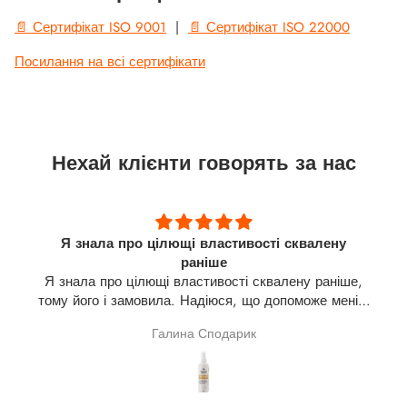
📄 Сертифікат ISO 9001
|
📄 Сертифікат ISO 22000
Посилання на всі сертифікати
Нехай клієнти говорять за нас
Я знала про цілющі властивості сквалену
раніше
Я знала про цілющі властивості сквалену раніше,
тому його і замовила. Надіюся, що допоможе мені в
лікуванні щитовидної залози(узли). На разі про
Галина Сподарик
результат говорити зарано.