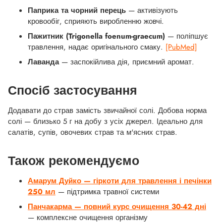
Паприка та чорний перець
— активізують
кровообіг, сприяють виробленню жовчі.
Пажитник (Trigonella foenum-graecum)
— поліпшує
травлення, надає оригінального смаку.
[PubMed]
Лаванда
— заспокійлива дія, приємний аромат.
Спосіб застосування
Додавати до страв замість звичайної солі. Добова норма
солі — близько 5 г на добу з усіх джерел. Ідеально для
салатів, супів, овочевих страв та м'ясних страв.
Також рекомендуємо
Амарум Дуйко — гіркоти для травлення і печінки
250 мл
— підтримка травної системи
Панчакарма — повний курс очищення 30-42 дні
— комплексне очищення організму