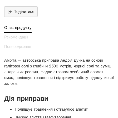
Поділитися
Додати
продукт
Опис продукту
до
вашего
Рекомендації
кошика
Попередження
Амріта — авторська приправа Андрія Дуйка на основі
галітової солі з глибини 2500 метрів, чорної солі та суміші
лікарських рослин. Надає стравам особливий аромат і
смак, поліпшує травлення і підтримує роботу підшлункової
залози.
Дія приправи
Поліпшує травлення і стимулює апетит
Знижує здуття і газоутворення