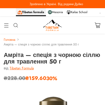
Зроблено в Україні. Від родини Дуйко
Tibetan formula
Mesonia
Kailas School
Головна
Амріта — спеція з чорною сіллю для травлення 50 г
Амріта — спеція з чорною сіллю
для травлення 50 г
від
Tibetan Formula
₴228.00
₴159.60
30%
Звичайна
ціна