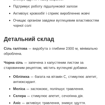
Підтримує роботу підшлункової залози
Активізує кровообіг і сприяє виробленню жовчі
Очищає організм завдяки вуглецевим властивостям
чорної солі
Детальний склад
Сіль галітова
— видобута з глибини 2500 м, мінімально
оброблена.
Чорна сіль
— запечена з капустяним листом за
старовинним рецептом, містить вуглецеві добавки.
Обліпиха
— багата на вітамін C, стимулює апетит,
антиоксидант.
Меліса
— заспокоює, поліпшує травлення.
Селера
— стимулює апетит, сечогінна дія.
Аніс
— активізує травлення, знижує здуття.