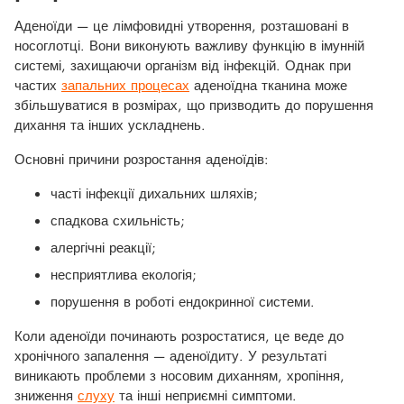
Аденоїди — це лімфовидні утворення, розташовані в
носоглотці. Вони виконують важливу функцію в імунній
системі, захищаючи організм від інфекцій. Однак при
частих
запальних процесах
аденоїдна тканина може
збільшуватися в розмірах, що призводить до порушення
дихання та інших ускладнень.
Основні причини розростання аденоїдів:
часті інфекції дихальних шляхів;
спадкова схильність;
алергічні реакції;
несприятлива екологія;
порушення в роботі ендокринної системи.
Коли аденоїди починають розростатися, це веде до
хронічного запалення — аденоїдиту. У результаті
виникають проблеми з носовим диханням, хропіння,
зниження
слуху
та інші неприємні симптоми.