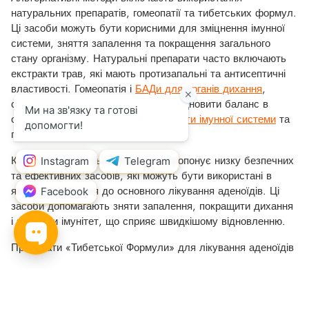
натуральних препаратів, гомеопатії та тибетських формул.
Ці засоби можуть бути корисними для зміцнення імунної
системи, зняття запалення та покращення загального
стану організму. Натуральні препарати часто включають
екстракти трав, які мають протизапальні та антисептичні
властивості. Гомеопатія і
БАДи для органів дихання
,
своєю чергою, можуть допомогти відновити баланс в
організмі, сприяти
нормалізації роботи імунної системи
та
покращенню дихання.
Компанія «Тибетська Формула» пропонує низку безпечних
та ефективних засобів, які можуть бути використані в
якості доповнення до основного лікування аденоїдів. Ці
засоби допомагають зняти запалення, покращити дихання
і зміцнити імунітет, що сприяє швидкішому відновленню.
Препарати «Тибетської Формули» для лікування аденоїдів
Тибетська медицина пропонує натуральні засоби,
спрямовані на усунення запалення, покращення роботи
імунної системи та відновлення слизової оболонки