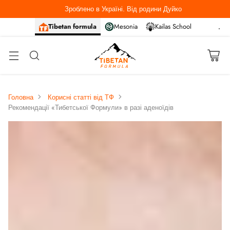
Зроблено в Україні. Від родини Дуйко
Tibetan formula
Mesonia
Kailas School
Головна
Корисні статті від ТФ
Рекомендації «Тибетської Формули» в разі аденоїдів