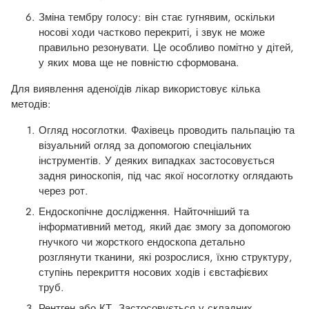
Зміна тембру голосу: він стає гугнявим, оскільки
носові ходи частково перекриті, і звук не може
правильно резонувати. Це особливо помітно у дітей,
у яких мова ще не повністю сформована.
Для виявлення аденоїдів лікар використовує кілька
методів:
Огляд носоглотки. Фахівець проводить пальпацію та
візуальний огляд за допомогою спеціальних
інструментів. У деяких випадках застосовується
задня риноскопія, під час якої носоглотку оглядають
через рот.
Ендоскопічне дослідження. Найточніший та
інформативний метод, який дає змогу за допомогою
гнучкого чи жорсткого ендоскопа детально
розглянути тканини, які розрослися, їхню структуру,
ступінь перекриття носових ходів і євстафієвих
труб.
Рентген або КТ. Застосовується у складних