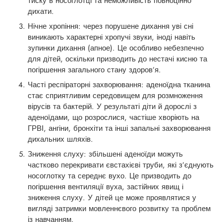
тиску в носоглотці та неможливість повноцінно
дихати.
Нічне хропіння: через порушене дихання уві сні
виникають характерні хропучі звуки, іноді навіть
зупинки дихання (апное). Це особливо небезпечно
для дітей, оскільки призводить до нестачі кисню та
погіршення загального стану здоров’я.
Часті респіраторні захворювання: аденоїдна тканина
стає сприятливим середовищем для розмноження
вірусів та бактерій. У результаті діти й дорослі з
аденоїдами, що розрослися, частіше хворіють на
ГРВІ, ангіни, бронхіти та інші запальні захворювання
дихальних шляхів.
Зниження слуху: збільшені аденоїди можуть
частково перекривати євстахієві труби, які з’єднують
носоглотку та середнє вухо. Це призводить до
погіршення вентиляції вуха, застійних явищ і
зниження слуху. У дітей це може проявлятися у
вигляді затримки мовленнєвого розвитку та проблем
із навчанням.