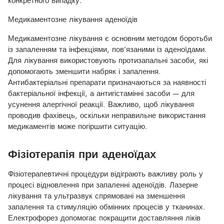
конкретного випадку.
Медикаментозне лікування аденоїдів
Медикаментозне лікування є основним методом боротьби
із запаленням та інфекціями, пов’язаними із аденоїдами.
Для лікування використовують протизапальні засоби, які
допомогають зменшити набряк і запалення.
Антибактеріальні препарати призначаються за наявності
бактеріальної інфекції, а антигістамінні засоби — для
усунення алергічної реакції. Важливо, щоб лікування
проводив фахівець, оскільки неправильне використання
медикаментів може погіршити ситуацію.
Фізіотерапія при аденоїдах
Фізіотерапевтичні процедури відіграють важливу роль у
процесі відновлення при запаленні аденоїдів. Лазерне
лікування та ультразвук спрямовані на зменшення
запалення та стимуляцію обмінних процесів у тканинах.
Електрофорез допомогає покращити доставляння ліків