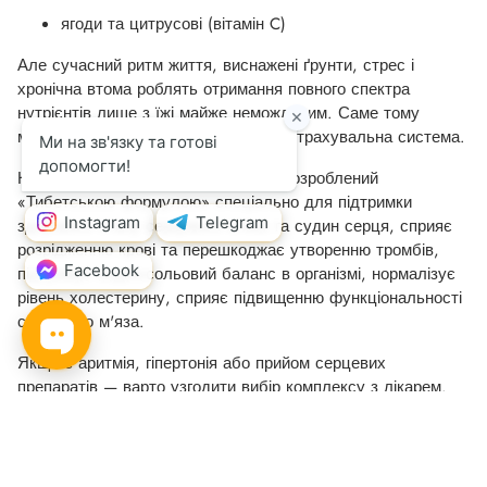
ягоди та цитрусові (вітамін C)
Але сучасний ритм життя, виснажені ґрунти, стрес і
хронічна втома роблять отримання повного спектра
нутрієнтів лише з їжі майже неможливим. Саме тому
мультивітаміни — не “заміна їжі”, а страхувальна система.
Комплекс амінокислот та вітамінів розроблений
«Тибетською формулою» спеціально для підтримки
здорового стану серцевого м'яза та судин серця, сприяє
розрідженню крові та перешкоджає утворенню тромбів,
підтримує водно-сольовий баланс в організмі, нормалізує
рівень холестерину, сприяє підвищенню функціональності
серцевого м'яза.
Якщо є аритмія, гіпертонія або прийом серцевих
препаратів — варто узгодити вибір комплексу з лікарем.
Мультивітаміни для серця — це не “таблетка від
проблем”, а частина філософії довгого життя. Вони не
замінюють рух, сон і харчування, але значно підсилюють