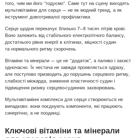
того, чим ми його “годуємо”. Саме тут на сцену виходять
мультивітаміни для серця — не як модний тренд, а як
інструмент довготривалої профілактики.
Серце щодня перекачує близько 7–8 тисяч літрів крові.
Воно залежить від стабільного електролітного балансу,
достатнього рівня енергії в клітинах, міцності судин
та нормального ритму скорочень.
Вітаміни та мінерали — це не “додаток”, а паливо і захист
одночасно. Їх нестача не завжди проявляється одразу,
але поступово призводить до порушень серцевого ритму,
слабкості міокарда, зниження еластичності судин і
підвищення ризику серцево-судинних захворювань.
Мультивітамінні комплекси для серця створюються не
випадково: вони поєднують компоненти, які працюють
синергічно, а не поодинці.
Ключові вітаміни та мінерали