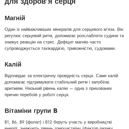
для здоров’я серця
Магній
Один із найважливіших мінералів для серцевого м’яза. Він
регулює серцевий ритм, допомагає розслабляти судини та
знижує реакцію на стрес. Дефіцит магнію часто
супроводжується тахікардією, тривожністю, судомами.
Калій
Відповідає за електричну провідність серця. Саме калій
допомагає підтримувати стабільний ритм і запобігає
аритміям. Низький рівень калію — одна з прихованих
причин перебоїв у роботі серця.
Вітаміни групи B
B1, B6, B9 (фолат) і B12 беруть участь у виробництві
енергії, знижують рівень гомоцистеїну (фактор ризику