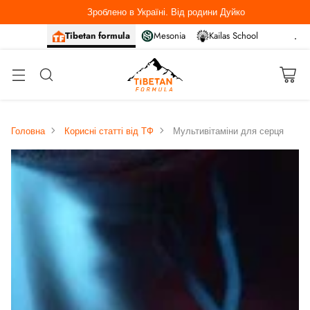
Зроблено в Україні. Від родини Дуйко
Tibetan formula
Mesonia
Kailas School
Головна
Корисні статті від ТФ
Мультивітаміни для серця