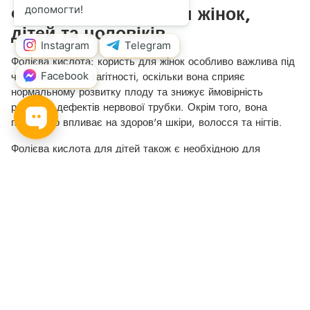
Фолієва кислота для жінок,
дітей та чоловіків
Фолієва кислота: користь для жінок особливо важлива під
час планування вагітності, оскільки вона сприяє
нормальному розвитку плоду та знижує ймовірність
розвитку дефектів нервової трубки. Окрім того, вона
позитивно впливає на здоров'я шкіри, волосся та нігтів.
Фолієва кислота для дітей також є необхідною для
правильного зростання, зокрема для нормального росту та
розвитку нервової системи. Прийом цього вітаміну може
допомогти в підтримці здоров'я дітей, особливо в періоди
активного росту.
Фолієва кислота для чоловіків також має своє значення.
Вона допомагає підтримувати здорову функцію
репродуктивної системи, покращує якість сперми та
підвищує ймовірність зачаття. Недостатність фолієвої
кислоти може знижувати кількість сперматозоїдів, що