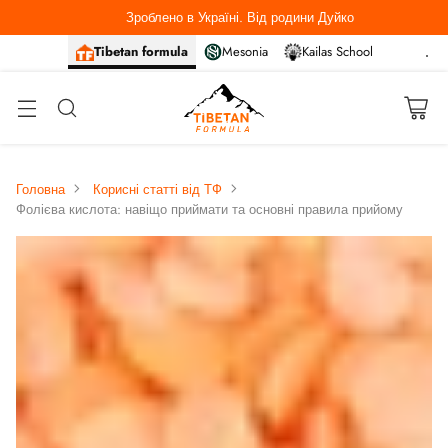
Зроблено в Україні. Від родини Дуйко
Tibetan formula
Mesonia
Kailas School
Головна
Корисні статті від ТФ
Фолієва кислота: навіщо приймати та основні правила прийому