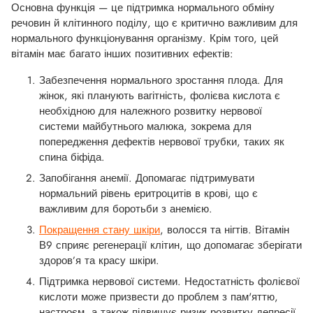
Основна функція — це підтримка нормального обміну
речовин й клітинного поділу, що є критично важливим для
нормального функціонування організму. Крім того, цей
вітамін має багато інших позитивних ефектів:
Забезпечення нормального зростання плода. Для
жінок, які планують вагітність, фолієва кислота є
необхідною для належного розвитку нервової
системи майбутнього малюка, зокрема для
попередження дефектів нервової трубки, таких як
спина біфіда.
Запобігання анемії. Допомагає підтримувати
нормальний рівень еритроцитів в крові, що є
важливим для боротьби з анемією.
Покращення стану шкіри
, волосся та нігтів. Вітамін
В9 сприяє регенерації клітин, що допомагає зберігати
здоров’я та красу шкіри.
Підтримка нервової системи. Недостатність фолієвої
кислоти може призвести до проблем з пам'яттю,
настроєм, а також підвищує ризик розвитку депресії.