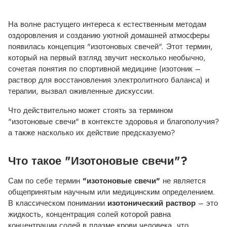
На волне растущего интереса к естественным методам
оздоровления и созданию уютной домашней атмосферы
появилась концепция "изотоновых свечей". Этот термин,
который на первый взгляд звучит несколько необычно,
сочетая понятия по спортивной медицине (изотоник –
раствор для восстановления электролитного баланса) и
терапии, вызвал оживленные дискуссии.
Что действительно может стоять за термином
"изотоновые свечи" в контексте здоровья и благополучия?
а также насколько их действие предсказуемо?
Что такое "Изотоновые свечи"?
Сам по себе термин
"изотоновые свечи"
не является
общепринятым научным или медицинским определением.
В классическом понимании
изотонический раствор
– это
жидкость, концентрация солей которой равна
концентрации солей в плазме крови человека, что